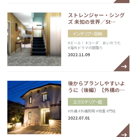
ストレンジャー・シング
ズ 未知の世界／St…
インテリア・収納
#エール！
#コーダ あいのうた
#海外ドラマの間取り
2022.11.09
後からプランしやすいよ
うに（後編）【外構の…
エクステリア・庭
#外構
#外構照明
#物置
#門柱
2022.07.01