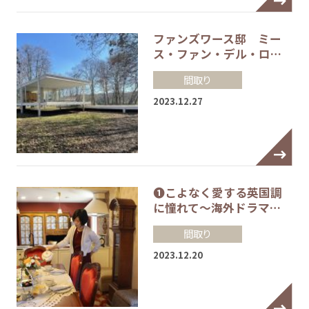
ファンズワース邸 ミー
ス・ファン・デル・ロ…
間取り
2023.12.27
❶こよなく愛する英国調
に憧れて～海外ドラマ…
間取り
2023.12.20