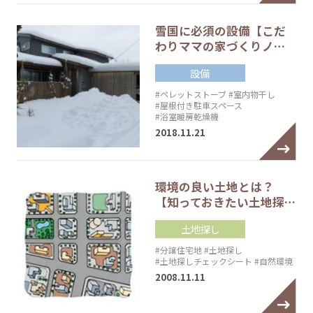
雪国に必須の設備【こだ
わりママの家づくりノ…
設備
#ペレットストーブ
#室内物干し
#屋根付き駐車スペース
#浴室暖房乾燥機
2018.11.21
環境の良い土地とは？
【知っておきたい土地探…
土地探し
#分譲住宅地
#土地探し
#土地探しチェックシート
#自然環境
2008.11.11