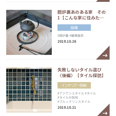
囲炉裏あのある家 その
1【こんな家に住みた…
設備
#囲炉裏
#暖房器具
2019.10.26
失敗しないタイル選び
〈後編〉【タイル探訪】
インテリア・収納
#アジアンスタイル
#タイル
#タイルの目地
#ブルックリンスタイル
2019.10.21