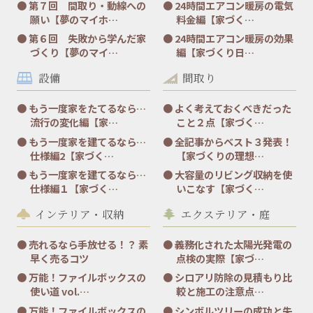
第７回 間取り・動線への
24時間エアコン暖房の電気
願い【夢のマイホ…
料金編【家づく…
第６回 失敗から学んだ家
24時間エアコン暖房の効果
づくり【夢のマイ…
編【家づくり日…
設備
間取り
もう一度家をたてるなら…
よく考えておくべきだった
流行の変化編【家…
こと２点【家づく…
もう一度家を建てるなら…
全記事からベスト３発表！
仕様編2【家づく…
【家づくりの理想…
もう一度家を建てるなら…
大容量のリビング収納を使
仕様編１【家づく…
いこなす【家づく…
インテリア・収納
エクステリア・庭
売れるなら手放せる！？ 素
義務化された太陽光発電の
早く売るコツ
点検の実際【家づ…
万能！ファイルボックスの
シロアリ防除の見積もり比
使い道 vol.…
較と施工の注意点…
万能！ファイルボックスの
シンボルツリーの成功と失