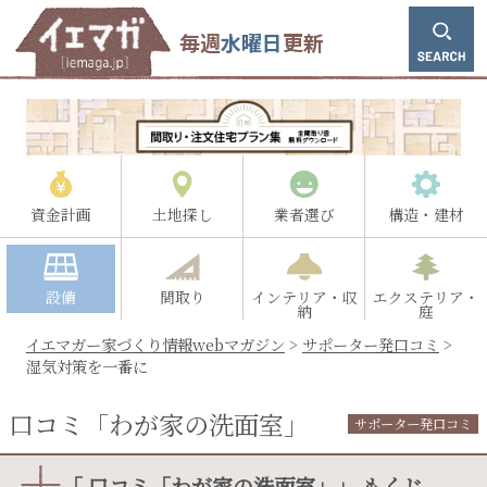
毎週
水曜日
更新
資金計画
土地探し
業者選び
構造・建材
設備
間取り
インテリア・収
エクステリア・
納
庭
イエマガー家づくり情報webマガジン
>
サポーター発口コミ
>
湿気対策を一番に
口コミ「わが家の洗面室」
サポーター発口コミ
「 口コミ「わが家の洗面室」」 もくじ