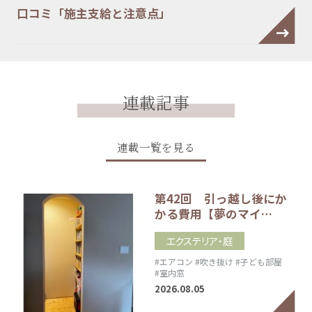
口コミ「施主支給と注意点」
連載記事
連載一覧を見る
第42回 引っ越し後にか
かる費用【夢のマイ…
エクステリア・庭
#エアコン
#吹き抜け
#子ども部屋
#室内窓
2026.08.05