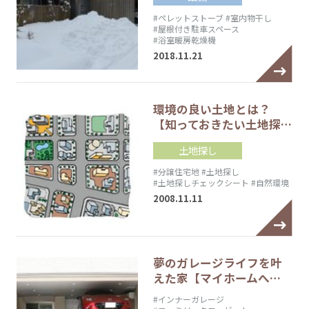
#ペレットストーブ
#室内物干し
#屋根付き駐車スペース
#浴室暖房乾燥機
2018.11.21
環境の良い土地とは？
【知っておきたい土地探…
土地探し
#分譲住宅地
#土地探し
#土地探しチェックシート
#自然環境
2008.11.11
夢のガレージライフを叶
えた家【マイホームへ…
#インナーガレージ