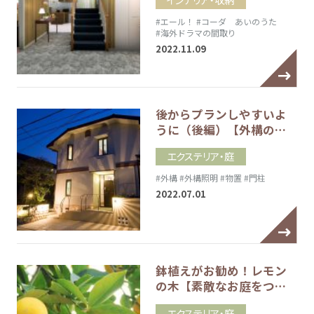
#エール！
#コーダ あいのうた
#海外ドラマの間取り
2022.11.09
後からプランしやすいよ
うに（後編）【外構の…
エクステリア・庭
#外構
#外構照明
#物置
#門柱
2022.07.01
鉢植えがお勧め！レモン
の木【素敵なお庭をつ…
エクステリア・庭