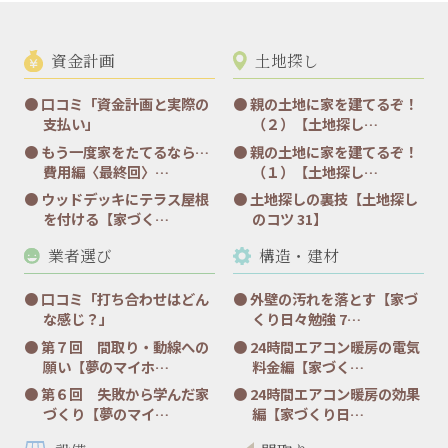
資金計画
土地探し
口コミ「資金計画と実際の
親の土地に家を建てるぞ！
支払い」
（２）【土地探し…
もう一度家をたてるなら…
親の土地に家を建てるぞ！
費用編〈最終回〉…
（１）【土地探し…
ウッドデッキにテラス屋根
土地探しの裏技【土地探し
を付ける【家づく…
のコツ 31】
業者選び
構造・建材
口コミ「打ち合わせはどん
外壁の汚れを落とす【家づ
な感じ？」
くり日々勉強 7…
第７回 間取り・動線への
24時間エアコン暖房の電気
願い【夢のマイホ…
料金編【家づく…
第６回 失敗から学んだ家
24時間エアコン暖房の効果
づくり【夢のマイ…
編【家づくり日…