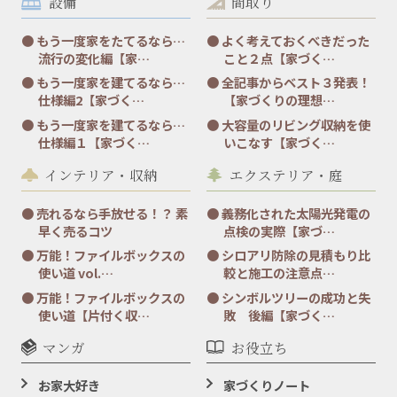
設備
間取り
もう一度家をたてるなら…
よく考えておくべきだった
流行の変化編【家…
こと２点【家づく…
もう一度家を建てるなら…
全記事からベスト３発表！
仕様編2【家づく…
【家づくりの理想…
もう一度家を建てるなら…
大容量のリビング収納を使
仕様編１【家づく…
いこなす【家づく…
インテリア・収納
エクステリア・庭
売れるなら手放せる！？ 素
義務化された太陽光発電の
早く売るコツ
点検の実際【家づ…
万能！ファイルボックスの
シロアリ防除の見積もり比
使い道 vol.…
較と施工の注意点…
万能！ファイルボックスの
シンボルツリーの成功と失
使い道【片付く収…
敗 後編【家づく…
マンガ
お役立ち
お家大好き
家づくりノート