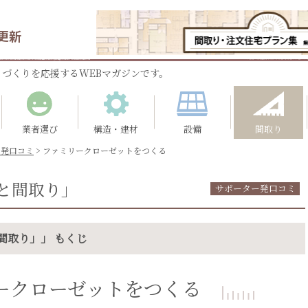
更新
づくりを応援するWEBマガジンです。
業者選び
構造・建材
設備
間取り
ー発口コミ
>
ファミリークローゼットをつくる
と間取り」
サポーター発口コミ
間取り」」 もくじ
ークローゼットをつくる