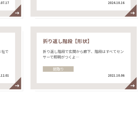
.07.17
2024.10.16
折り返し階段【形状】
３社で
折り返し階段で玄関から廊下、階段はすべてセン
サーで照明がつくよ…
間取り
.12.01
2021.10.06