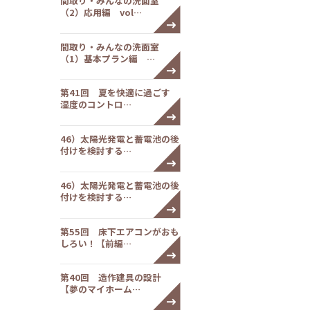
間取り・みんなの洗面室
（2）応用編 vol…
間取り・みんなの洗面室
（1）基本プラン編 …
第41回 夏を快適に過ごす
湿度のコントロ…
46）太陽光発電と蓄電池の後
付けを検討する…
46）太陽光発電と蓄電池の後
付けを検討する…
第55回 床下エアコンがおも
しろい！【前編…
第40回 造作建具の設計
【夢のマイホーム…