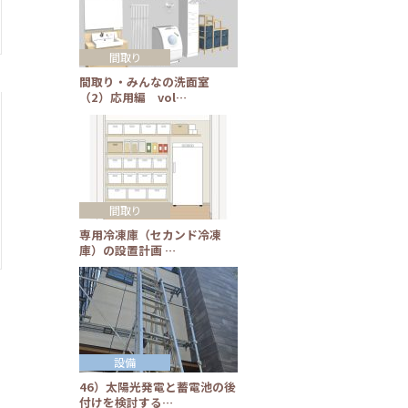
間取り
間取り・みんなの洗面室
（2）応用編 vol…
間取り
専用冷凍庫（セカンド冷凍
庫）の設置計画 …
設備
46）太陽光発電と蓄電池の後
付けを検討する…