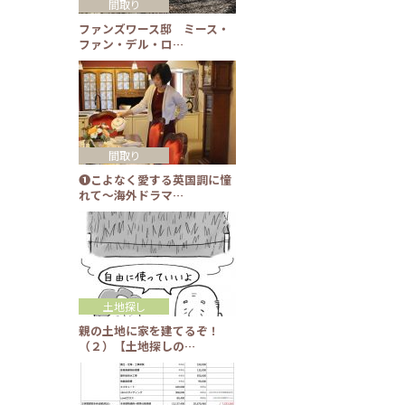
間取り
ファンズワース邸 ミース・
ファン・デル・ロ…
間取り
❶こよなく愛する英国調に憧
れて～海外ドラマ…
土地探し
親の土地に家を建てるぞ！
（２）【土地探しの…