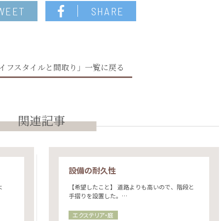
WEET
SHARE
イフスタイルと間取り」一覧に戻る
関連記事
設備の耐久性
よ
【希望したこと】 道路よりも高いので、階段と
手摺りを設置した。…
エクステリア・庭