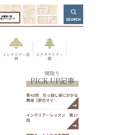
インテリア・収
エクステリア・
納
庭
間取り
PICK UP記事
第42回 引っ越し後にかかる
費用【夢のマイ…
インテリア・レッスン 第27
回