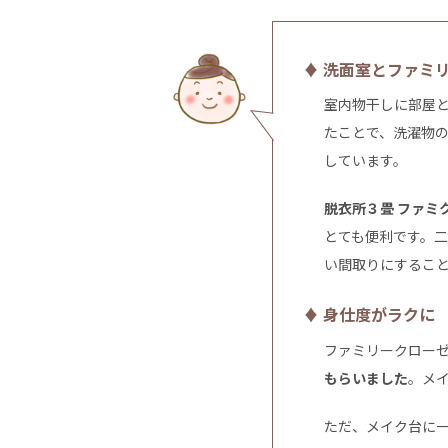
♦ 洗面室とファミ
室内物干しに部屋
たことで、洗濯物
しています。
脱衣所３畳 ファミ
とても便利です。
い間取りにするこ
♦ 身仕度がラクに
ファミリークロー
もらいました
。メ
ただ、メイク台に