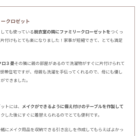
リークロゼット
としても使っている
脱衣室の隣にファミリークローゼットを
つくっ
の片付けもとても楽になりました！家事が短縮できて、とても満足
クロ３畳
その隣に親の部屋があるので洗濯物がすぐに片付けられて
二世帯住宅ですが、母親も洗濯を手伝ってくれるので、母にも優し
とができました。
ゼットには、
メイクができるように備え付けのテーブルを作製して
イクした後にすぐに着替えられるのでとても便利です。
一緒にメイク用品を収納できる引き出しを作成してもらえばよかっ