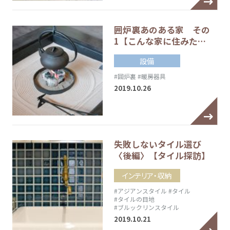
囲炉裏あのある家 その
1【こんな家に住みた…
設備
#囲炉裏
#暖房器具
2019.10.26
失敗しないタイル選び
〈後編〉【タイル探訪】
インテリア・収納
#アジアンスタイル
#タイル
#タイルの目地
#ブルックリンスタイル
2019.10.21