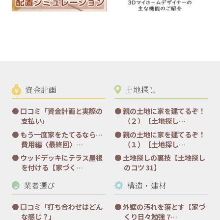
資金計画
土地探し
口コミ「資金計画と実際の
親の土地に家を建てるぞ！
支払い」
（２）【土地探し…
もう一度家をたてるなら…
親の土地に家を建てるぞ！
費用編〈最終回〉…
（１）【土地探し…
ウッドデッキにテラス屋根
土地探しの裏技【土地探し
を付ける【家づく…
のコツ 31】
業者選び
構造・建材
口コミ「打ち合わせはどん
外壁の汚れを落とす【家づ
な感じ？」
くり日々勉強 7…