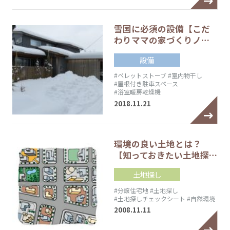
雪国に必須の設備【こだ
わりママの家づくりノ…
設備
#ペレットストーブ
#室内物干し
#屋根付き駐車スペース
#浴室暖房乾燥機
2018.11.21
環境の良い土地とは？
【知っておきたい土地探…
土地探し
#分譲住宅地
#土地探し
#土地探しチェックシート
#自然環境
2008.11.11