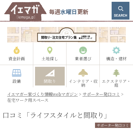
毎週
水曜日
更新
資金計画
土地探し
業者選び
構造・建材
設備
間取り
インテリア・収
エクステリア・
納
庭
イエマガー家づくり情報webマガジン
>
サポーター発口コミ
>
在宅ワーク用スペース
口コミ「ライフスタイルと間取り」
サポーター発口コミ