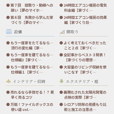
第７回 間取り・動線への
24時間エアコン暖房の電気
願い【夢のマイホ…
料金編【家づく…
第６回 失敗から学んだ家
24時間エアコン暖房の効果
づくり【夢のマイ…
編【家づくり日…
設備
間取り
もう一度家をたてるなら…
よく考えておくべきだった
流行の変化編【家…
こと２点【家づく…
もう一度家を建てるなら…
全記事からベスト３発表！
仕様編2【家づく…
【家づくりの理想…
もう一度家を建てるなら…
大容量のリビング収納を使
仕様編１【家づく…
いこなす【家づく…
インテリア・収納
エクステリア・庭
売れるなら手放せる！？ 素
義務化された太陽光発電の
早く売るコツ
点検の実際【家づ…
万能！ファイルボックスの
シロアリ防除の見積もり比
使い道 vol.…
較と施工の注意点…