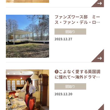
ファンズワース邸 ミー
ス・ファン・デル・ロ…
間取り
2023.12.27
❶こよなく愛する英国調
に憧れて～海外ドラマ…
間取り
2023.12.20