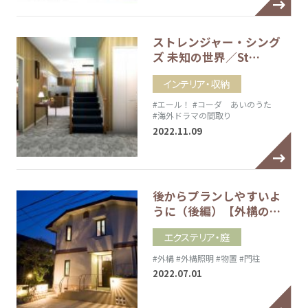
ストレンジャー・シング
ズ 未知の世界／St…
インテリア・収納
#エール！
#コーダ あいのうた
#海外ドラマの間取り
2022.11.09
後からプランしやすいよ
うに（後編）【外構の…
エクステリア・庭
#外構
#外構照明
#物置
#門柱
2022.07.01