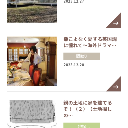
2023.12.27
❶こよなく愛する英国調
に憧れて～海外ドラマ…
間取り
2023.12.20
親の土地に家を建てる
ぞ！（２）【土地探し
の…
土地探し