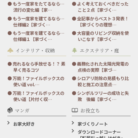
もう一度家をたてるなら…
よく考えておくべきだった
流行の変化編【家…
こと２点【家づく…
もう一度家を建てるなら…
全記事からベスト３発表！
仕様編2【家づく…
【家づくりの理想…
もう一度家を建てるなら…
大容量のリビング収納を使
仕様編１【家づく…
いこなす【家づく…
インテリア・収納
エクステリア・庭
売れるなら手放せる！？ 素
義務化された太陽光発電の
早く売るコツ
点検の実際【家づ…
万能！ファイルボックスの
シロアリ防除の見積もり比
使い道 vol.…
較と施工の注意点…
万能！ファイルボックスの
シンボルツリーの成功と失
使い道【片付く収…
敗 後編【家づく…
マンガ
お役立ち
お家大好き
家づくりノート
ダウンロードコーナー
「転居引っ越しはがき」