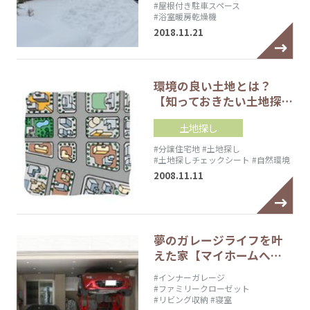
#屋根付き駐車スペース
#浴室暖房乾燥機
2018.11.21
環境の良い土地とは？
【知っておきたい土地探…
土地探し
#分譲住宅地
#土地探し
#土地探しチェックシート
#自然環境
2008.11.11
夢のガレージライフを叶
えた家【マイホームへ…
#インナーガレージ
#ファミリークローゼット
#リビング収納
#寝室