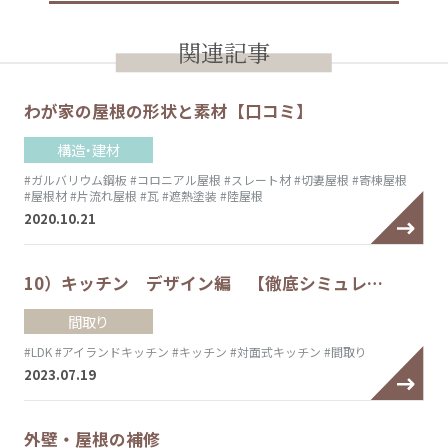
関連記事
わが家の屋根の形状と素材【口コミ】
構造・建材
#ガルバリウム鋼板
#コロニアル屋根
#スレート材
#切妻屋根
#寄棟屋根
#屋根材
#片流れ屋根
#瓦
#遮熱塗装
#陸屋根
2020.10.21
10）キッチン デザイン編 【徹底シミュレ…
間取り
#LDK
#アイランドキッチン
#キッチン
#対面式キッチン
#間取り
2023.07.19
外壁・屋根の補修