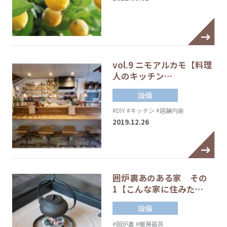
vol.9 ニモアルカモ【料理
人のキッチン…
設備
#DIY
#キッチン
#店舗内装
2019.12.26
囲炉裏あのある家 その
1【こんな家に住みた…
設備
#囲炉裏
#暖房器具