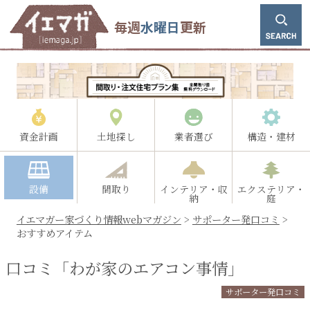
毎週
水曜日
更新
資金計画
土地探し
業者選び
構造・建材
設備
間取り
インテリア・収
エクステリア・
納
庭
イエマガー家づくり情報webマガジン
>
サポーター発口コミ
>
おすすめアイテム
口コミ「わが家のエアコン事情」
サポーター発口コミ