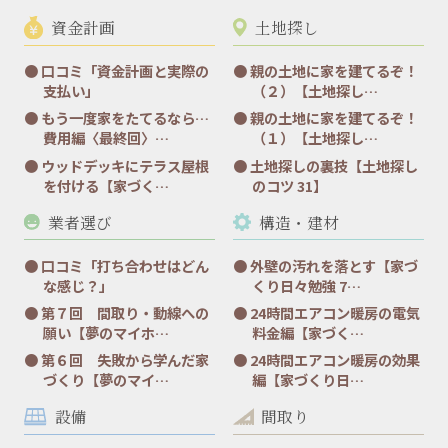
資金計画
土地探し
口コミ「資金計画と実際の
親の土地に家を建てるぞ！
支払い」
（２）【土地探し…
もう一度家をたてるなら…
親の土地に家を建てるぞ！
費用編〈最終回〉…
（１）【土地探し…
ウッドデッキにテラス屋根
土地探しの裏技【土地探し
を付ける【家づく…
のコツ 31】
業者選び
構造・建材
口コミ「打ち合わせはどん
外壁の汚れを落とす【家づ
な感じ？」
くり日々勉強 7…
第７回 間取り・動線への
24時間エアコン暖房の電気
願い【夢のマイホ…
料金編【家づく…
第６回 失敗から学んだ家
24時間エアコン暖房の効果
づくり【夢のマイ…
編【家づくり日…
設備
間取り