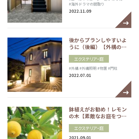
#海外ドラマの間取り
2022.11.09
後からプランしやすいよ
うに（後編）【外構の…
エクステリア・庭
#外構
#外構照明
#物置
#門柱
2022.07.01
鉢植えがお勧め！レモン
の木【素敵なお庭をつ…
エクステリア・庭
2021.09.01