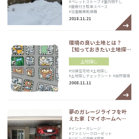
#ペレットストーブ
#室内物干し
#屋根付き駐車スペース
#浴室暖房乾燥機
2018.11.21
環境の良い土地とは？
【知っておきたい土地探…
土地探し
#分譲住宅地
#土地探し
#土地探しチェックシート
#自然環境
2008.11.11
夢のガレージライフを叶
えた家【マイホームへ…
#インナーガレージ
#ファミリークローゼット
#リビング収納
#寝室