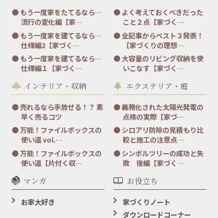
もう一度家をたてるなら…
よく考えておくべきだった
流行の変化編【家…
こと２点【家づく…
もう一度家を建てるなら…
全記事からベスト３発表！
仕様編2【家づく…
【家づくりの理想…
もう一度家を建てるなら…
大容量のリビング収納を使
仕様編１【家づく…
いこなす【家づく…
インテリア・収納
エクステリア・庭
売れるなら手放せる！？ 素
義務化された太陽光発電の
早く売るコツ
点検の実際【家づ…
万能！ファイルボックスの
シロアリ防除の見積もり比
使い道 vol.…
較と施工の注意点…
万能！ファイルボックスの
シンボルツリーの成功と失
使い道【片付く収…
敗 後編【家づく…
マンガ
お役立ち
お家大好き
家づくりノート
ダウンロードコーナー