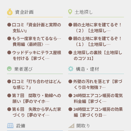
資金計画
土地探し
口コミ「資金計画と実際の
親の土地に家を建てるぞ！
支払い」
（２）【土地探し…
もう一度家をたてるなら…
親の土地に家を建てるぞ！
費用編〈最終回〉…
（１）【土地探し…
ウッドデッキにテラス屋根
土地探しの裏技【土地探し
を付ける【家づく…
のコツ 31】
業者選び
構造・建材
口コミ「打ち合わせはどん
外壁の汚れを落とす【家づ
な感じ？」
くり日々勉強 7…
第７回 間取り・動線への
24時間エアコン暖房の電気
願い【夢のマイホ…
料金編【家づく…
第６回 失敗から学んだ家
24時間エアコン暖房の効果
づくり【夢のマイ…
編【家づくり日…
設備
間取り