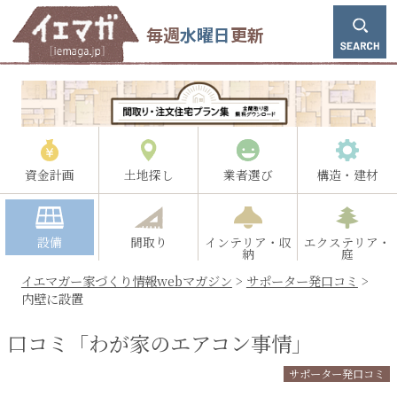
毎週
水曜日
更新
資金計画
土地探し
業者選び
構造・建材
設備
間取り
インテリア・収
エクステリア・
納
庭
イエマガー家づくり情報webマガジン
>
サポーター発口コミ
>
内壁に設置
口コミ「わが家のエアコン事情」
サポーター発口コミ