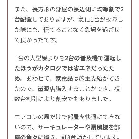
また、長方形の部屋の長辺側に
均等割で2
台配置
してありますが、急に1台が故障し
た際にも、慌てることなく急場を過ごせ
て良かったです。
1台の大型機よりも
2台の普及機で運転し
たほうがカタログでは省エネだったた
め
。あわせて、家電品は施主支給ができ
たので、量販店購入することができ、複
数台割引により割安でもありました。
エアコンの風だけで部屋を快適にできな
いので、サ
ーキュレーターや扇風機を部
屋の角々に置き、計3台
動かしています。