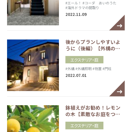
#エール！
#コーダ あいのうた
#海外ドラマの間取り
2022.11.09
後からプランしやすいよ
うに（後編）【外構の…
エクステリア・庭
#外構
#外構照明
#物置
#門柱
2022.07.01
鉢植えがお勧め！レモン
の木【素敵なお庭をつ…
エクステリア・庭