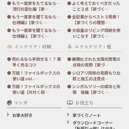
もう一度家をたてるなら…
よく考えておくべきだった
流行の変化編【家…
こと２点【家づく…
もう一度家を建てるなら…
全記事からベスト３発表！
仕様編2【家づく…
【家づくりの理想…
もう一度家を建てるなら…
大容量のリビング収納を使
仕様編１【家づく…
いこなす【家づく…
インテリア・収納
エクステリア・庭
売れるなら手放せる！？ 素
義務化された太陽光発電の
早く売るコツ
点検の実際【家づ…
万能！ファイルボックスの
シロアリ防除の見積もり比
使い道 vol.…
較と施工の注意点…
万能！ファイルボックスの
シンボルツリーの成功と失
使い道【片付く収…
敗 後編【家づく…
マンガ
お役立ち
お家大好き
家づくりノート
ダウンロードコーナー
「転居引っ越しはがき」