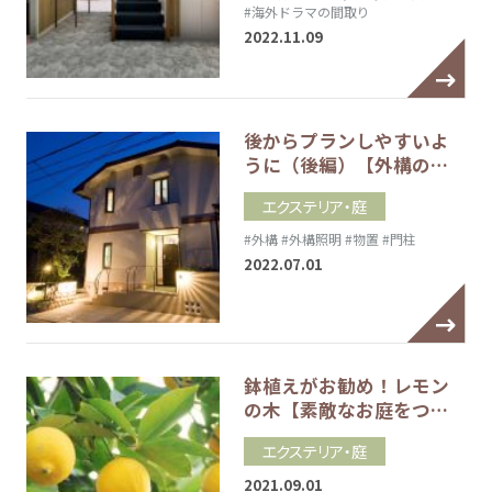
#海外ドラマの間取り
2022.11.09
後からプランしやすいよ
うに（後編）【外構の…
エクステリア・庭
#外構
#外構照明
#物置
#門柱
2022.07.01
鉢植えがお勧め！レモン
の木【素敵なお庭をつ…
エクステリア・庭
2021.09.01