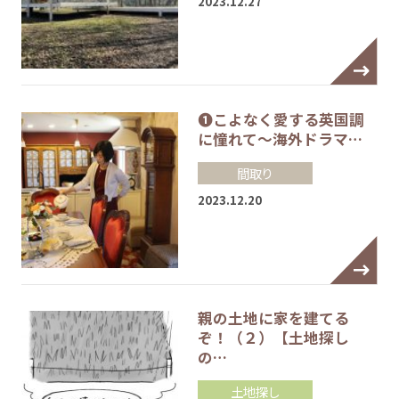
2023.12.27
❶こよなく愛する英国調
に憧れて～海外ドラマ…
間取り
2023.12.20
親の土地に家を建てる
ぞ！（２）【土地探し
の…
土地探し