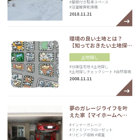
#屋根付き駐車スペース
#浴室暖房乾燥機
2018.11.21
環境の良い土地とは？
【知っておきたい土地探…
土地探し
#分譲住宅地
#土地探し
#土地探しチェックシート
#自然環境
2008.11.11
夢のガレージライフを叶
えた家【マイホームへ…
#インナーガレージ
#ファミリークローゼット
#リビング収納
#寝室