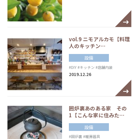
vol.9 ニモアルカモ【料理
人のキッチン…
設備
#DIY
#キッチン
#店舗内装
2019.12.26
囲炉裏あのある家 その
1【こんな家に住みた…
設備
#囲炉裏
#暖房器具