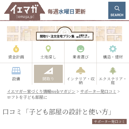
毎週
水曜日
更新
資金計画
土地探し
業者選び
構造・建材
設備
間取り
インテリア・収
エクステリア・
納
庭
イエマガー家づくり情報webマガジン
>
サポーター発口コミ
>
ロフトを子ども部屋に
口コミ「子ども部屋の設計と使い方」
サポーター発口コミ