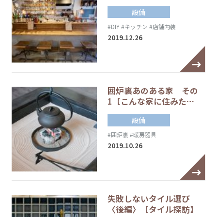
設備
#DIY
#キッチン
#店舗内装
2019.12.26
囲炉裏あのある家 その
1【こんな家に住みた…
設備
#囲炉裏
#暖房器具
2019.10.26
失敗しないタイル選び
〈後編〉【タイル探訪】