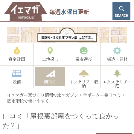
毎週
水曜日
更新
資金計画
土地探し
業者選び
構造・建材
設備
間取り
インテリア・収
エクステリア・
納
庭
イエマガー家づくり情報webマガジン
>
サポーター発口コミ
>
固定階段で使いやすく
口コミ「屋根裏部屋をつくって良かっ
た？」