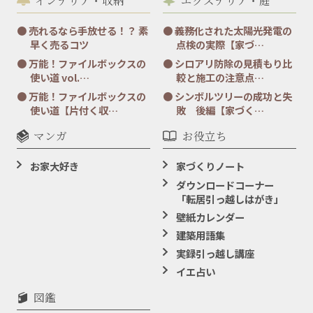
売れるなら手放せる！？ 素
義務化された太陽光発電の
早く売るコツ
点検の実際【家づ…
万能！ファイルボックスの
シロアリ防除の見積もり比
使い道 vol.…
較と施工の注意点…
万能！ファイルボックスの
シンボルツリーの成功と失
使い道【片付く収…
敗 後編【家づく…
マンガ
お役立ち
お家大好き
家づくりノート
ダウンロードコーナー
「転居引っ越しはがき」
壁紙カレンダー
建築用語集
実録引っ越し講座
イエ占い
図鑑