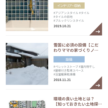
インテリア・収納
#アジアンスタイル
#タイル
#タイルの目地
#ブルックリンスタイル
2019.10.21
雪国に必須の設備【こだ
わりママの家づくりノ…
設備
#ペレットストーブ
#室内物干し
#屋根付き駐車スペース
#浴室暖房乾燥機
2018.11.21
環境の良い土地とは？
【知っておきたい土地探…