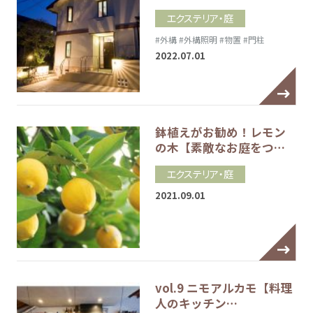
エクステリア・庭
#外構
#外構照明
#物置
#門柱
2022.07.01
鉢植えがお勧め！レモン
の木【素敵なお庭をつ…
エクステリア・庭
2021.09.01
vol.9 ニモアルカモ【料理
人のキッチン…