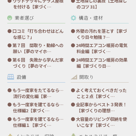
ウッドデッキにテラス屋根
土地探しの裏技【土地探し
を付ける【家づく…
のコツ 31】
業者選び
構造・建材
口コミ「打ち合わせはどん
外壁の汚れを落とす【家づ
な感じ？」
くり日々勉強 7…
第７回 間取り・動線への
24時間エアコン暖房の電気
願い【夢のマイホ…
料金編【家づく…
第６回 失敗から学んだ家
24時間エアコン暖房の効果
づくり【夢のマイ…
編【家づくり日…
設備
間取り
もう一度家をたてるなら…
よく考えておくべきだった
流行の変化編【家…
こと２点【家づく…
もう一度家を建てるなら…
全記事からベスト３発表！
仕様編2【家づく…
【家づくりの理想…
もう一度家を建てるなら…
大容量のリビング収納を使
仕様編１【家づく…
いこなす【家づく…
インテリア・収納
エクステリア・庭