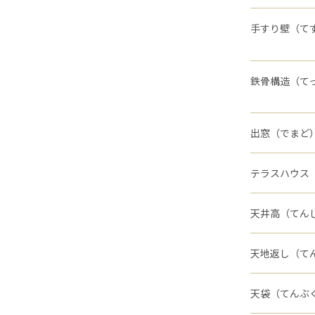
手すり壁（て
鉄骨構造（て
出窓（でまど
テラスハウス
天井高（てん
天地返し（て
天袋（てんぶ