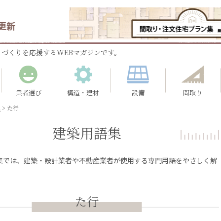
更新
づくりを応援するWEBマガジンです。
業者選び
構造・建材
設備
間取り
集
>
た行
建築用語集
集では、建築・設計業者や不動産業者が使用する専門用語をやさしく解
。
た行