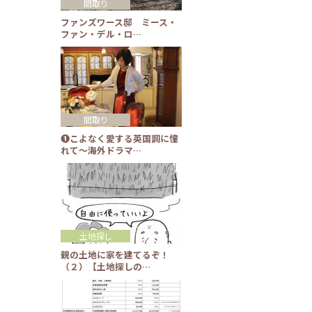
間取り
ファンズワース邸 ミース・
ファン・デル・ロ…
間取り
❶こよなく愛する英国調に憧
れて～海外ドラマ…
土地探し
親の土地に家を建てるぞ！
（２）【土地探しの…