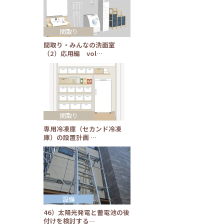
間取り
間取り・みんなの洗面室
（2）応用編 vol…
間取り
専用冷凍庫（セカンド冷凍
庫）の設置計画 …
設備
46）太陽光発電と蓄電池の後
付けを検討する…