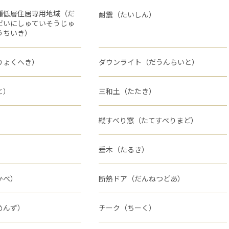
種低層住居専用地域（だ
耐震（たいしん）
だいにしゅていそうじゅ
うちいき）
りょくへき）
ダウンライト（だうんらいと）
と）
三和土（たたき）
縦すべり窓（たてすべりまど）
垂木（たるき）
かべ）
断熱ドア（だんねつどあ）
めんず）
チーク（ちーく）