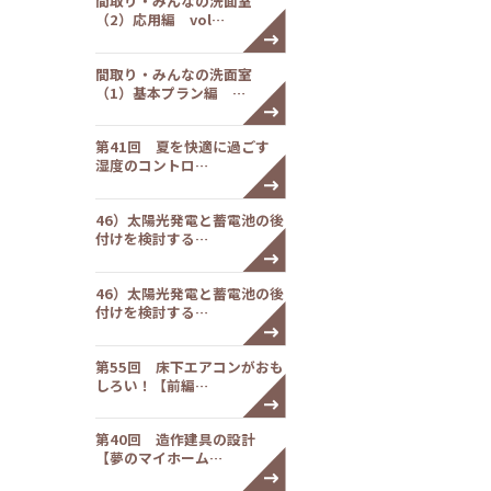
間取り・みんなの洗面室
（2）応用編 vol…
間取り・みんなの洗面室
（1）基本プラン編 …
第41回 夏を快適に過ごす
湿度のコントロ…
46）太陽光発電と蓄電池の後
付けを検討する…
46）太陽光発電と蓄電池の後
付けを検討する…
第55回 床下エアコンがおも
しろい！【前編…
第40回 造作建具の設計
【夢のマイホーム…