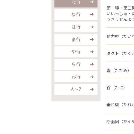
た行
第一種・第二
いいっしゅ・
な行
うきょせんよ
は行
耐力壁（たい
ま行
や行
ダクト（だく
ら行
畳（たたみ）
わ行
谷（たに）
A〜Z
垂れ壁（たれ
断面図（だん