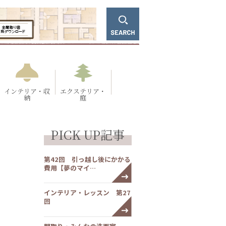
インテリア・収
エクステリア・
納
庭
PICK UP記事
第42回 引っ越し後にかかる
費用【夢のマイ…
インテリア・レッスン 第27
回