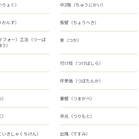
いりょく）
中2階（ちゅうにかい）
うかんず）
張壁（ちょうへき）
バイフォー）工法（つーば
束（つか）
ほう）
）
付け柱（つけばしら）
坪単価（つぼたんか）
わ）
妻壁（つまかべ）
ど）
吊元（つりもと）
ていきしゃくちけん）
出隅（ですみ）