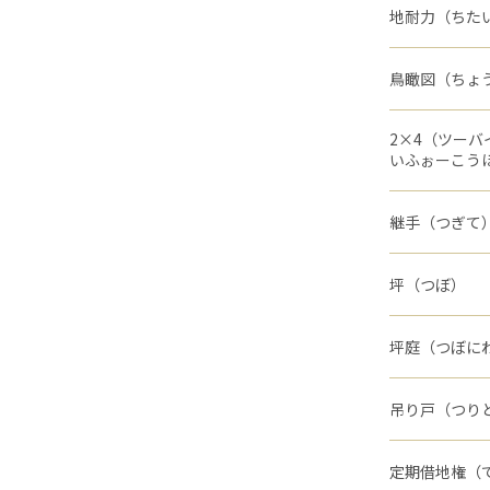
地耐力（ちた
鳥瞰図（ちょ
2×4（ツー
いふぉーこう
継手（つぎて
坪（つぼ）
坪庭（つぼに
吊り戸（つり
定期借地権（