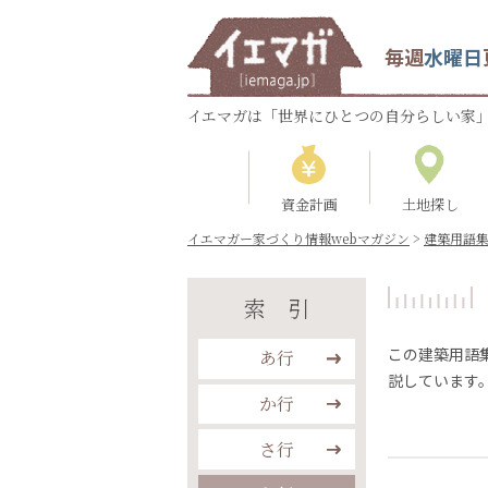
毎週
水曜日
イエマガは「世界にひとつの自分らしい家」
資金計画
土地探し
イエマガー家づくり情報webマガジン
>
建築用語
索引
この建築用語
あ行
説しています
か行
さ行