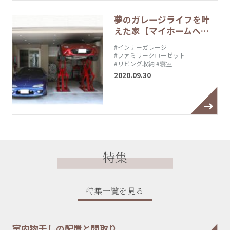
夢のガレージライフを叶
えた家【マイホームへ…
#インナーガレージ
#ファミリークローゼット
#リビング収納
#寝室
2020.09.30
特集
特集一覧を見る
室内物干しの配置と間取り