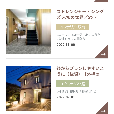
ストレンジャー・シング
ズ 未知の世界／St…
インテリア・収納
#エール！
#コーダ あいのうた
#海外ドラマの間取り
2022.11.09
後からプランしやすいよ
うに（後編）【外構の…
エクステリア・庭
#外構
#外構照明
#物置
#門柱
2022.07.01