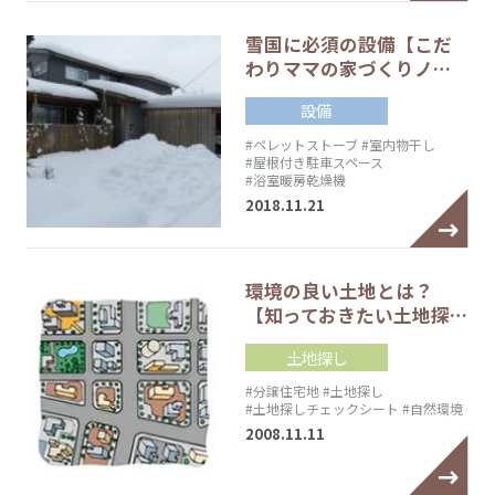
雪国に必須の設備【こだ
わりママの家づくりノ…
設備
#ペレットストーブ
#室内物干し
#屋根付き駐車スペース
#浴室暖房乾燥機
2018.11.21
環境の良い土地とは？
【知っておきたい土地探…
土地探し
#分譲住宅地
#土地探し
#土地探しチェックシート
#自然環境
2008.11.11