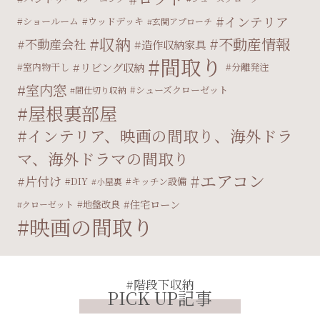
インテリア
ショールーム
ウッドデッキ
玄関アプローチ
収納
不動産情報
不動産会社
造作収納家具
間取り
リビング収納
室内物干し
分離発注
室内窓
シューズクローゼット
間仕切り収納
屋根裏部屋
インテリア、映画の間取り、海外ドラ
マ、海外ドラマの間取り
エアコン
片付け
DIY
キッチン設備
小屋裏
住宅ローン
地盤改良
クローゼット
映画の間取り
#階段下収納
PICK UP記事