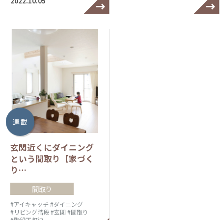
2022.10.05
連 載
玄関近くにダイニング
という間取り【家づく
り…
間取り
#アイキャッチ
#ダイニング
#リビング階段
#玄関
#間取り
#階段下収納