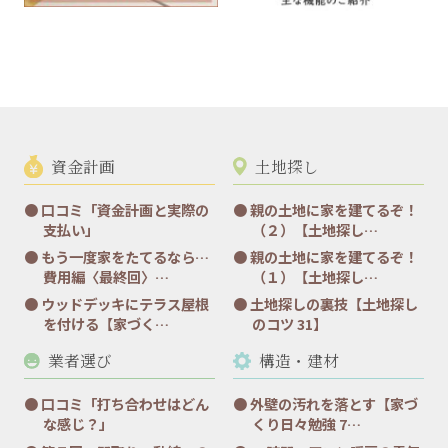
資金計画
土地探し
口コミ「資金計画と実際の
親の土地に家を建てるぞ！
支払い」
（２）【土地探し…
もう一度家をたてるなら…
親の土地に家を建てるぞ！
費用編〈最終回〉…
（１）【土地探し…
ウッドデッキにテラス屋根
土地探しの裏技【土地探し
を付ける【家づく…
のコツ 31】
業者選び
構造・建材
口コミ「打ち合わせはどん
外壁の汚れを落とす【家づ
な感じ？」
くり日々勉強 7…