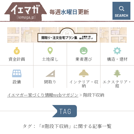
毎週
水曜日
更新
資金計画
土地探し
業者選び
構造・建材
設備
間取り
インテリア・収
エクステリア・
納
庭
イエマガー家づくり情報webマガジン
>
階段下収納
TAG
タグ：「#階段下収納」に関する記事一覧