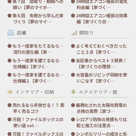
第７回 間取り・動線への
24時間エアコン暖房の電気
願い【夢のマイホ…
料金編【家づく…
第６回 失敗から学んだ家
24時間エアコン暖房の効果
づくり【夢のマイ…
編【家づくり日…
設備
間取り
もう一度家をたてるなら…
よく考えておくべきだった
流行の変化編【家…
こと２点【家づく…
もう一度家を建てるなら…
全記事からベスト３発表！
仕様編2【家づく…
【家づくりの理想…
もう一度家を建てるなら…
大容量のリビング収納を使
仕様編１【家づく…
いこなす【家づく…
インテリア・収納
エクステリア・庭
売れるなら手放せる！？ 素
義務化された太陽光発電の
早く売るコツ
点検の実際【家づ…
万能！ファイルボックスの
シロアリ防除の見積もり比
使い道 vol.…
較と施工の注意点…
万能！ファイルボックスの
シンボルツリーの成功と失