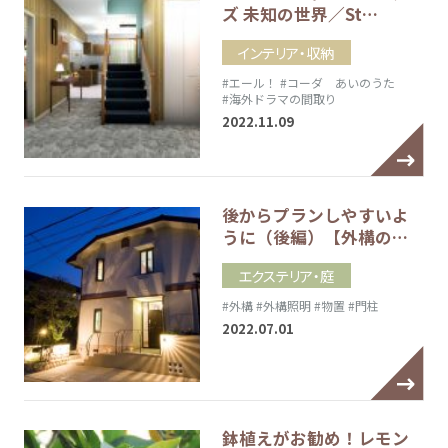
ズ 未知の世界／St…
インテリア・収納
#エール！
#コーダ あいのうた
#海外ドラマの間取り
2022.11.09
後からプランしやすいよ
うに（後編）【外構の…
エクステリア・庭
#外構
#外構照明
#物置
#門柱
2022.07.01
鉢植えがお勧め！レモン