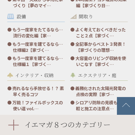
づくり【夢のマイ…
編【家づくり日…
設備
間取り
もう一度家をたてるなら…
よく考えておくべきだった
流行の変化編【家…
こと２点【家づく…
もう一度家を建てるなら…
全記事からベスト３発表！
仕様編2【家づく…
【家づくりの理想…
もう一度家を建てるなら…
大容量のリビング収納を使
仕様編１【家づく…
いこなす【家づく…
インテリア・収納
エクステリア・庭
売れるなら手放せる！？ 素
義務化された太陽光発電の
早く売るコツ
点検の実際【家づ…
万能！ファイルボックスの
シロアリ防除の見積もり比
使い道 vol.…
較と施工の注意点…
万能！ファイルボックスの
シンボルツリーの成功と失
イエマガ８つのカテゴリー
使い道【片付く収…
敗 後編【家づく…
マンガ
お役立ち