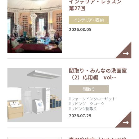
インテリア・レッスン
第27回
インテリア・収納
2026.08.05
間取り・みんなの洗面室
（2）応用編 vol…
間取り
#ウォークインクローゼット
#リビング クローク
#リビング間取り
2026.07.29