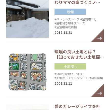
わりママの家づくりノ…
設備
#ペレットストーブ
#室内物干し
#屋根付き駐車スペース
#浴室暖房乾燥機
2018.11.21
環境の良い土地とは？
【知っておきたい土地探…
土地探し
#分譲住宅地
#土地探し
#土地探しチェックシート
#自然環境
2008.11.11
夢のガレージライフを叶