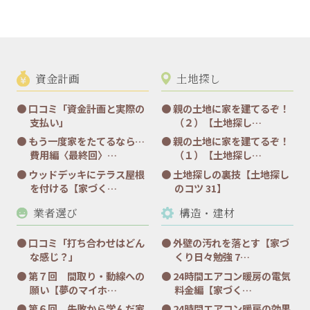
資金計画
土地探し
口コミ「資金計画と実際の
親の土地に家を建てるぞ！
支払い」
（２）【土地探し…
もう一度家をたてるなら…
親の土地に家を建てるぞ！
費用編〈最終回〉…
（１）【土地探し…
ウッドデッキにテラス屋根
土地探しの裏技【土地探し
を付ける【家づく…
のコツ 31】
業者選び
構造・建材
口コミ「打ち合わせはどん
外壁の汚れを落とす【家づ
な感じ？」
くり日々勉強 7…
第７回 間取り・動線への
24時間エアコン暖房の電気
願い【夢のマイホ…
料金編【家づく…
第６回 失敗から学んだ家
24時間エアコン暖房の効果