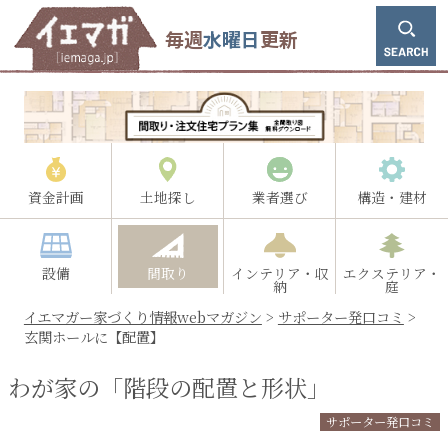
毎週
水曜日
更新
資金計画
土地探し
業者選び
構造・建材
設備
間取り
インテリア・収
エクステリア・
納
庭
イエマガー家づくり情報webマガジン
>
サポーター発口コミ
>
玄関ホールに【配置】
わが家の「階段の配置と形状」
サポーター発口コミ