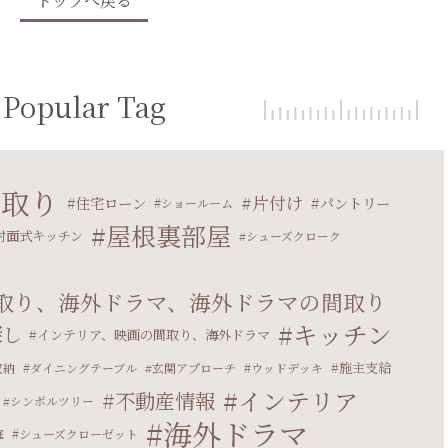
トップへ戻る
Popular Tag
間取り
片付け
住宅ローン
パントリー
ショールーム
屋根裏部屋
対面式キッチン
シューズクローク
取り、海外ドラマ、海外ドラマの間取り
キッチン
探し
インテリア、映画の間取り、海外ドラマ
施主支給
収納
ダイニングテーブル
玄関アプローチ
ウッドデッキ
インテリア
不動産情報
シンボルツリー
海外ドラマ
庭
シューズクローゼット