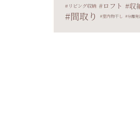
ロフト
収
リビング収納
間取り
室内物干し
分離発