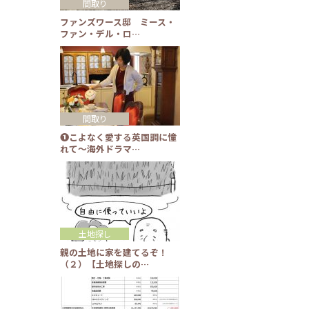
間取り
ファンズワース邸 ミース・
ファン・デル・ロ…
間取り
❶こよなく愛する英国調に憧
れて～海外ドラマ…
土地探し
親の土地に家を建てるぞ！
（２）【土地探しの…