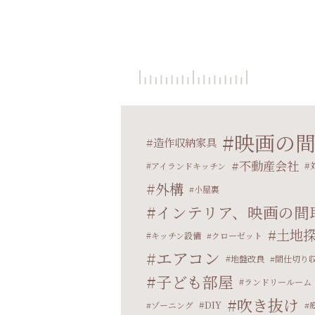
映画の
造作収納家具
不動産会社
アイランドキッチン
外構
小屋裏
インテリア、映画の間
土地
キッチン設備
クローゼット
エアコン
地盤改良
間仕切り
子ども部屋
ランドリールーム
吹き抜け
DIY
ゾーニング