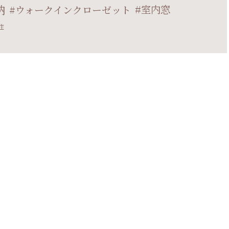
納
室内窓
ウォークインクローゼット
注