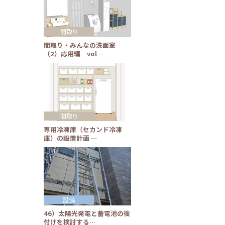
間取り
間取り・みんなの洗面室
（2）応用編 vol…
間取り
専用冷凍庫（セカンド冷凍
庫）の設置計画 …
設備
46）太陽光発電と蓄電池の後
付けを検討する…