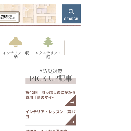
インテリア・収
エクステリア・
納
庭
#防災対策
PICK UP記事
第42回 引っ越し後にかかる
費用【夢のマイ…
インテリア・レッスン 第27
回