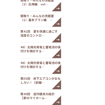
間取り・みんなの洗面室
（2）応用編 vol…
間取り・みんなの洗面室
（1）基本プラン編 …
第41回 夏を快適に過ごす
湿度のコントロ…
46）太陽光発電と蓄電池の後
付けを検討する…
46）太陽光発電と蓄電池の後
付けを検討する…
第55回 床下エアコンがおも
しろい！【前編…
第40回 造作建具の設計
【夢のマイホーム…