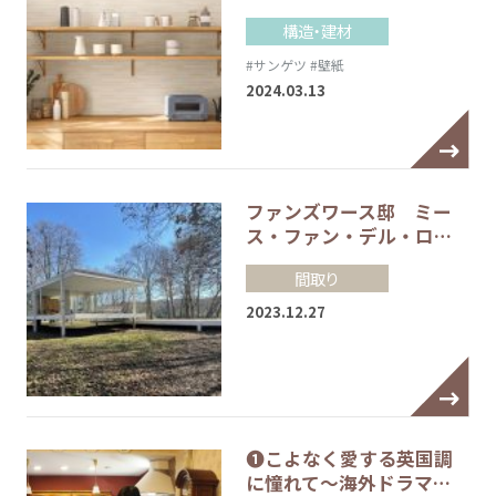
構造・建材
#サンゲツ
#壁紙
2024.03.13
ファンズワース邸 ミー
ス・ファン・デル・ロ…
間取り
2023.12.27
❶こよなく愛する英国調
に憧れて～海外ドラマ…