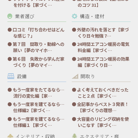
を付ける【家づく…
のコツ 31】
業者選び
構造・建材
口コミ「打ち合わせはどん
外壁の汚れを落とす【家づ
な感じ？」
くり日々勉強 7…
第７回 間取り・動線への
24時間エアコン暖房の電気
願い【夢のマイホ…
料金編【家づく…
第６回 失敗から学んだ家
24時間エアコン暖房の効果
づくり【夢のマイ…
編【家づくり日…
設備
間取り
もう一度家をたてるなら…
よく考えておくべきだった
流行の変化編【家…
こと２点【家づく…
もう一度家を建てるなら…
全記事からベスト３発表！
仕様編2【家づく…
【家づくりの理想…
もう一度家を建てるなら…
大容量のリビング収納を使
仕様編１【家づく…
いこなす【家づく…
インテリア・収納
エクステリア・庭