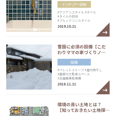
インテリア・収納
#アジアンスタイル
#タイル
#タイルの目地
#ブルックリンスタイル
2019.10.21
雪国に必須の設備【こだ
わりママの家づくりノ…
設備
#ペレットストーブ
#室内物干し
#屋根付き駐車スペース
#浴室暖房乾燥機
2018.11.21
環境の良い土地とは？
【知っておきたい土地探…