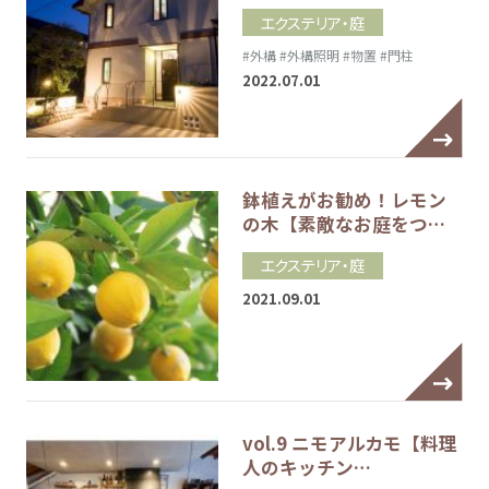
エクステリア・庭
#外構
#外構照明
#物置
#門柱
2022.07.01
鉢植えがお勧め！レモン
の木【素敵なお庭をつ…
エクステリア・庭
2021.09.01
vol.9 ニモアルカモ【料理
人のキッチン…