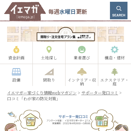
毎週
水曜日
更新
資金計画
土地探し
業者選び
構造・建材
設備
間取り
インテリア・収
エクステリア・
納
庭
イエマガー家づくり情報webマガジン
>
サポーター発口コミ
>
口コミ「わが家の防災対策」