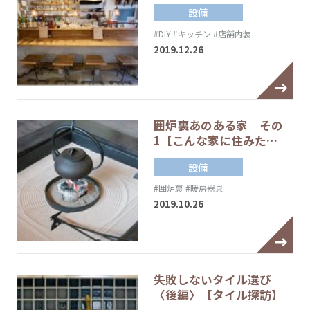
設備
#DIY
#キッチン
#店舗内装
2019.12.26
囲炉裏あのある家 その
1【こんな家に住みた…
設備
#囲炉裏
#暖房器具
2019.10.26
失敗しないタイル選び
〈後編〉【タイル探訪】