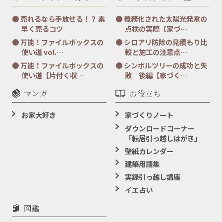
売れるなら手放せる！？ 素
義務化された太陽光発電の
早く売るコツ
点検の実際【家づ…
万能！ファイルボックスの
シロアリ防除の見積もり比
使い道 vol.…
較と施工の注意点…
万能！ファイルボックスの
シンボルツリーの成功と失
使い道【片付く収…
敗 後編【家づく…
マンガ
お役立ち
お家大好き
家づくりノート
ダウンロードコーナー
「転居引っ越しはがき」
壁紙カレンダー
建築用語集
実録引っ越し講座
イエ占い
図鑑