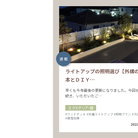
連 載
ライトアップの照明選び【外構
本とＤＩＹ…
早くも今年最後の更新になりました。今回
続き、いただいたご…
エクステリア・庭
#ウッドデッキ
#外構ライトアップ
#照明プラン
#犬
#積雪地帯
2021