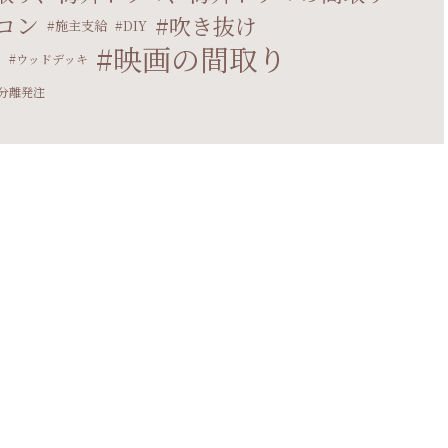
コン
吹き抜け
施主支給
DIY
映画の間取り
マ
ウッドデッキ
分離発注