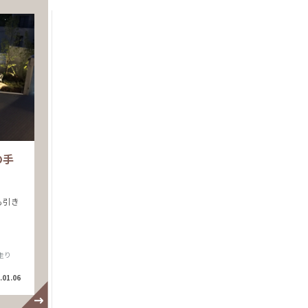
の手
も引き
走り
.01.06