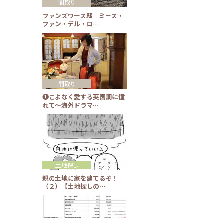
間取り
ファンズワース邸 ミース・
ファン・デル・ロ…
間取り
❶こよなく愛する英国調に憧
れて～海外ドラマ…
土地探し
親の土地に家を建てるぞ！
（２）【土地探しの…