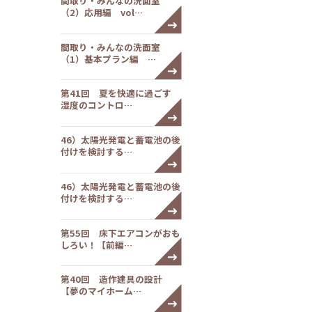
間取り・みんなの洗面室
（2）応用編 vol…
間取り・みんなの洗面室
（1）基本プラン編 …
第41回 夏を快適に過ごす
湿度のコントロ…
46）太陽光発電と蓄電池の後
付けを検討する…
46）太陽光発電と蓄電池の後
付けを検討する…
第55回 床下エアコンがおも
しろい！【前編…
第40回 造作建具の設計
【夢のマイホーム…