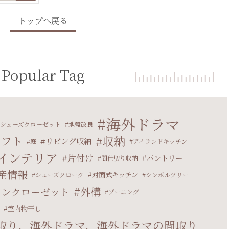
トップへ戻る
Popular Tag
海外ドラマ
シューズクローゼット
地盤改良
ロフト
収納
リビング収納
庭
アイランドキッチン
インテリア
片付け
パントリー
間仕切り収納
産情報
対面式キッチン
シューズクローク
シンボルツリー
外構
インクローゼット
ゾーニング
室内物干し
取り、海外ドラマ、海外ドラマの間取り