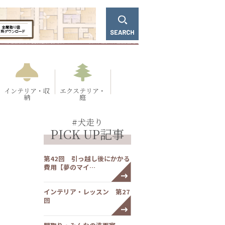
インテリア・収
エクステリア・
納
庭
#犬走り
PICK UP記事
第42回 引っ越し後にかかる
費用【夢のマイ…
インテリア・レッスン 第27
回