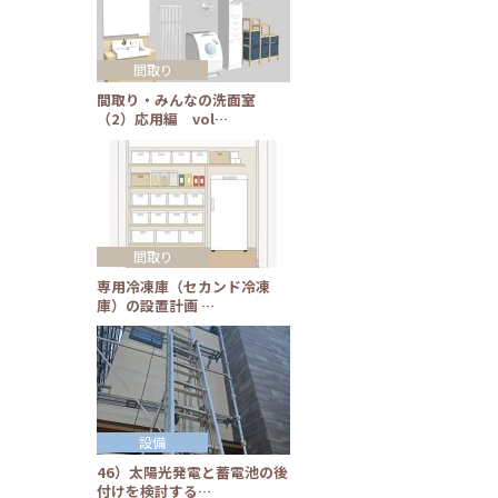
間取り
間取り・みんなの洗面室
（2）応用編 vol…
間取り
専用冷凍庫（セカンド冷凍
庫）の設置計画 …
設備
46）太陽光発電と蓄電池の後
付けを検討する…