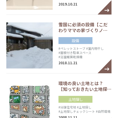
2019.10.21
雪国に必須の設備【こだ
わりママの家づくりノ…
設備
#ペレットストーブ
#室内物干し
#屋根付き駐車スペース
#浴室暖房乾燥機
2018.11.21
環境の良い土地とは？
【知っておきたい土地探…
土地探し
#分譲住宅地
#土地探し
#土地探しチェックシート
#自然環境
2008.11.11