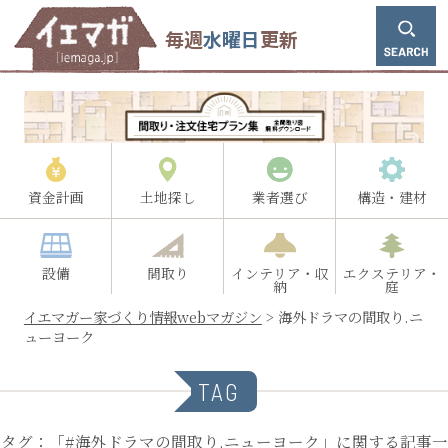
毎週
水曜日
更新
資金計画
土地探し
業者選び
構造・建材
設備
間取り
インテリア・収
エクステリア・
納
庭
イエマガー家づくり情報webマガジン
>
海外ドラマの間取り.ニ
ューヨーク
TAG
タグ：「#海外ドラマの間取り.ニューヨーク」に関する記事一