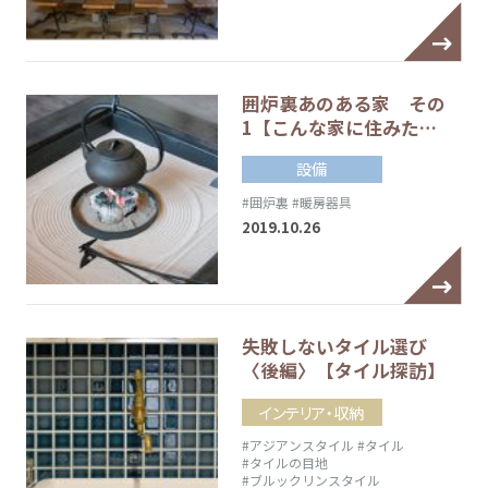
囲炉裏あのある家 その
1【こんな家に住みた…
設備
#囲炉裏
#暖房器具
2019.10.26
失敗しないタイル選び
〈後編〉【タイル探訪】
インテリア・収納
#アジアンスタイル
#タイル
#タイルの目地
#ブルックリンスタイル