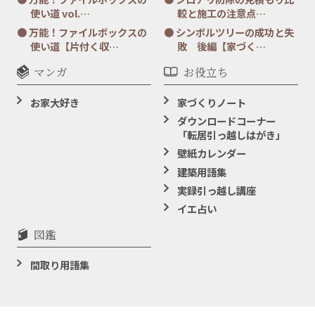
使い道 vol.…
較と施工の注意点…
万能！ファイルボックスの
シンボルツリーの成功と失
使い道【片付く収…
敗 後編【家づく…
マンガ
お役立ち
お家大好き
家づくりノート
ダウンロードコーナー
「転居引っ越しはがき」
壁紙カレンダー
建築用語集
実録引っ越し講座
イエ占い
図鑑
間取り用語集