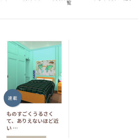
覧
連 載
ものすごくうるさく
て、ありえないほど近
い …