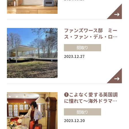
ファンズワース邸 ミー
ス・ファン・デル・ロ…
間取り
2023.12.27
❶こよなく愛する英国調
に憧れて～海外ドラマ…
間取り
2023.12.20