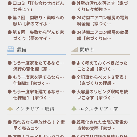
口コミ「打ち合わせはどん
外壁の汚れを落とす【家づ
な感じ？」
くり日々勉強 7…
第７回 間取り・動線への
24時間エアコン暖房の電気
願い【夢のマイホ…
料金編【家づく…
第６回 失敗から学んだ家
24時間エアコン暖房の効果
づくり【夢のマイ…
編【家づくり日…
設備
間取り
もう一度家をたてるなら…
よく考えておくべきだった
流行の変化編【家…
こと２点【家づく…
もう一度家を建てるなら…
全記事からベスト３発表！
仕様編2【家づく…
【家づくりの理想…
もう一度家を建てるなら…
大容量のリビング収納を使
仕様編１【家づく…
いこなす【家づく…
インテリア・収納
エクステリア・庭
売れるなら手放せる！？ 素
義務化された太陽光発電の
早く売るコツ
点検の実際【家づ…
万能！ファイルボックスの
シロアリ防除の見積もり比