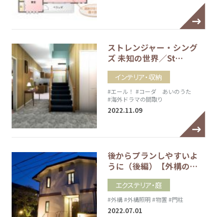
ストレンジャー・シング
ズ 未知の世界／St…
インテリア・収納
#エール！
#コーダ あいのうた
#海外ドラマの間取り
2022.11.09
後からプランしやすいよ
うに（後編）【外構の…
エクステリア・庭
#外構
#外構照明
#物置
#門柱
2022.07.01