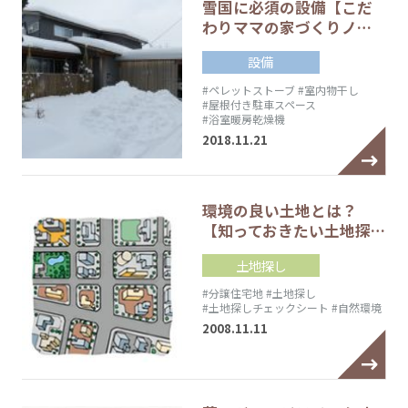
雪国に必須の設備【こだ
わりママの家づくりノ…
設備
#ペレットストーブ
#室内物干し
#屋根付き駐車スペース
#浴室暖房乾燥機
2018.11.21
環境の良い土地とは？
【知っておきたい土地探…
土地探し
#分譲住宅地
#土地探し
#土地探しチェックシート
#自然環境
2008.11.11