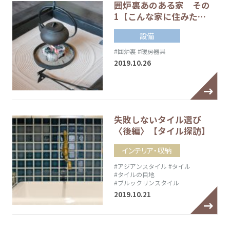
囲炉裏あのある家 その
1【こんな家に住みた…
設備
#囲炉裏
#暖房器具
2019.10.26
失敗しないタイル選び
〈後編〉【タイル探訪】
インテリア・収納
#アジアンスタイル
#タイル
#タイルの目地
#ブルックリンスタイル
2019.10.21