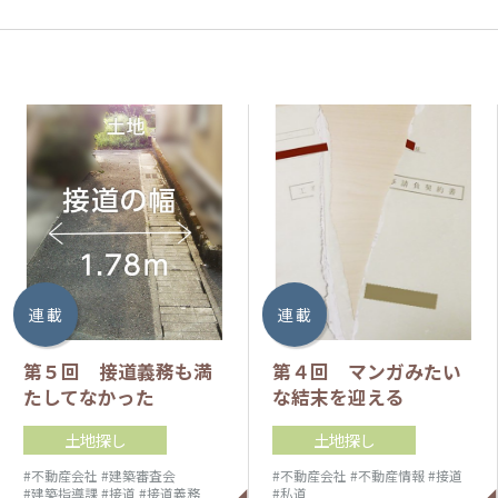
連 載
連 載
第５回 接道義務も満
第４回 マンガみたい
たしてなかった
な結末を迎える
土地探し
土地探し
#不動産会社
#建築審査会
#不動産会社
#不動産情報
#接道
#建築指導課
#接道
#接道義務
#私道