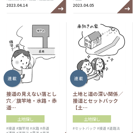
2023.04.14
2023.04.05
連 載
連 載
接道の見えない落とし
土地と道の深い関係／
穴／旗竿地・水路・赤
接道とセットバック
道…
【土…
土地探し
土地探し
#接道
#旗竿地
#水路
#赤道
#セットバック
#接道
#道路法
#通路
#道路法
#里道
#青道