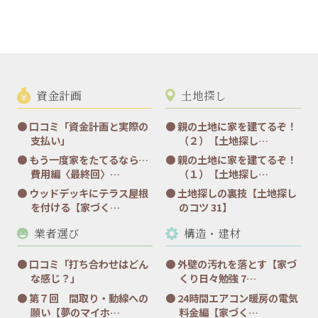
資金計画
土地探し
口コミ「資金計画と実際の
親の土地に家を建てるぞ！
支払い」
（２）【土地探し…
もう一度家をたてるなら…
親の土地に家を建てるぞ！
費用編〈最終回〉…
（１）【土地探し…
ウッドデッキにテラス屋根
土地探しの裏技【土地探し
を付ける【家づく…
のコツ 31】
業者選び
構造・建材
口コミ「打ち合わせはどん
外壁の汚れを落とす【家づ
な感じ？」
くり日々勉強 7…
第７回 間取り・動線への
24時間エアコン暖房の電気
願い【夢のマイホ…
料金編【家づく…