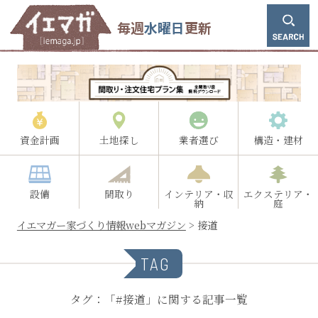
毎週
水曜日
更新
資金計画
土地探し
業者選び
構造・建材
設備
間取り
インテリア・収
エクステリア・
納
庭
イエマガー家づくり情報webマガジン
>
接道
TAG
タグ：「#接道」に関する記事一覧