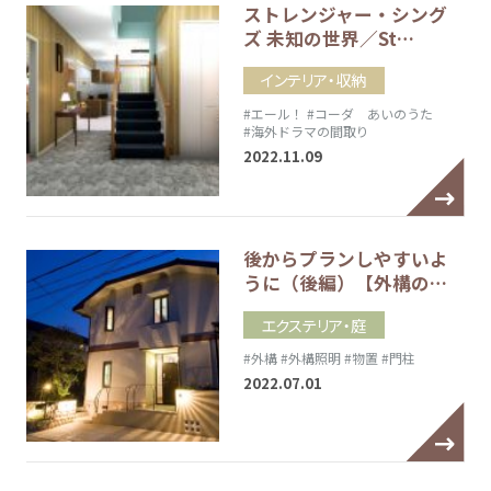
ストレンジャー・シング
ズ 未知の世界／St…
インテリア・収納
#エール！
#コーダ あいのうた
#海外ドラマの間取り
2022.11.09
後からプランしやすいよ
うに（後編）【外構の…
エクステリア・庭
#外構
#外構照明
#物置
#門柱
2022.07.01