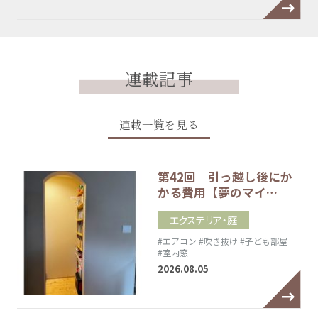
連載記事
連載一覧を見る
第42回 引っ越し後にか
かる費用【夢のマイ…
エクステリア・庭
#エアコン
#吹き抜け
#子ども部屋
#室内窓
2026.08.05