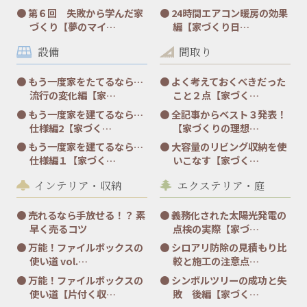
第６回 失敗から学んだ家
24時間エアコン暖房の効果
づくり【夢のマイ…
編【家づくり日…
設備
間取り
もう一度家をたてるなら…
よく考えておくべきだった
流行の変化編【家…
こと２点【家づく…
もう一度家を建てるなら…
全記事からベスト３発表！
仕様編2【家づく…
【家づくりの理想…
もう一度家を建てるなら…
大容量のリビング収納を使
仕様編１【家づく…
いこなす【家づく…
インテリア・収納
エクステリア・庭
売れるなら手放せる！？ 素
義務化された太陽光発電の
早く売るコツ
点検の実際【家づ…
万能！ファイルボックスの
シロアリ防除の見積もり比
使い道 vol.…
較と施工の注意点…
万能！ファイルボックスの
シンボルツリーの成功と失
使い道【片付く収…
敗 後編【家づく…