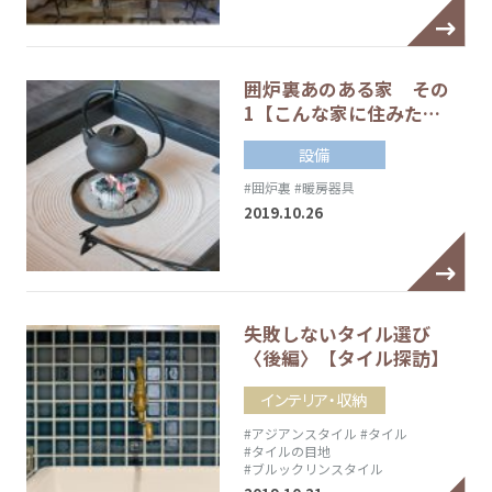
囲炉裏あのある家 その
1【こんな家に住みた…
設備
#囲炉裏
#暖房器具
2019.10.26
失敗しないタイル選び
〈後編〉【タイル探訪】
インテリア・収納
#アジアンスタイル
#タイル
#タイルの目地
#ブルックリンスタイル