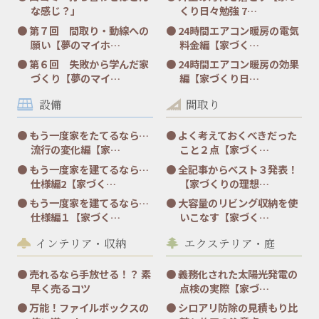
な感じ？」
くり日々勉強 7…
第７回 間取り・動線への
24時間エアコン暖房の電気
願い【夢のマイホ…
料金編【家づく…
第６回 失敗から学んだ家
24時間エアコン暖房の効果
づくり【夢のマイ…
編【家づくり日…
設備
間取り
もう一度家をたてるなら…
よく考えておくべきだった
流行の変化編【家…
こと２点【家づく…
もう一度家を建てるなら…
全記事からベスト３発表！
仕様編2【家づく…
【家づくりの理想…
もう一度家を建てるなら…
大容量のリビング収納を使
仕様編１【家づく…
いこなす【家づく…
インテリア・収納
エクステリア・庭
売れるなら手放せる！？ 素
義務化された太陽光発電の
早く売るコツ
点検の実際【家づ…
万能！ファイルボックスの
シロアリ防除の見積もり比