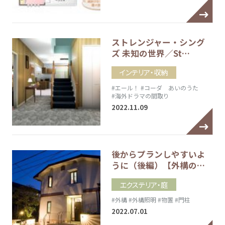
ストレンジャー・シング
ズ 未知の世界／St…
インテリア・収納
#エール！
#コーダ あいのうた
#海外ドラマの間取り
2022.11.09
後からプランしやすいよ
うに（後編）【外構の…
エクステリア・庭
#外構
#外構照明
#物置
#門柱
2022.07.01