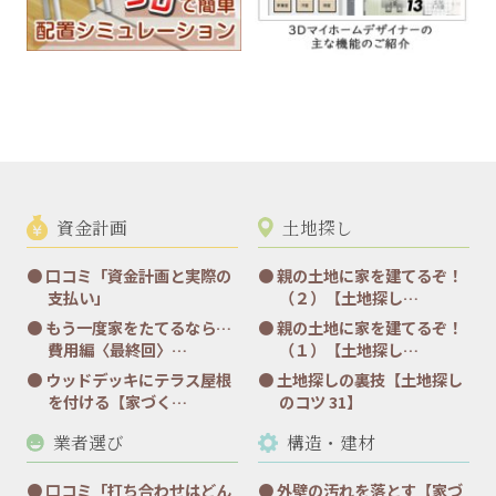
資金計画
土地探し
口コミ「資金計画と実際の
親の土地に家を建てるぞ！
支払い」
（２）【土地探し…
もう一度家をたてるなら…
親の土地に家を建てるぞ！
費用編〈最終回〉…
（１）【土地探し…
ウッドデッキにテラス屋根
土地探しの裏技【土地探し
を付ける【家づく…
のコツ 31】
業者選び
構造・建材
口コミ「打ち合わせはどん
外壁の汚れを落とす【家づ