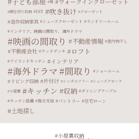
子ども部屋
ウォークインクローゼット
庭
吹き抜け
DIY
間仕切り収納
クローゼット
造作収納家具
シューズクローゼット
ランドリールーム
インテリア、映画の間取り、海外ドラマ
映画の間取り
不動産情報
室内物干し
ロフト
不動産会社
ウッドデッキ
インテリア
アイランドキッチン
海外ドラマ
間取り
ショールーム
片付け
リビング収納
シンボルツリー
シューズクローク
キッチン
収納
ダイニングテーブル
小屋裏
パントリー
住宅ローン
キッチン設備
施主支給
土地探し
#小屋裏収納