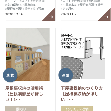
#ドーマー
#ロフト
#余剰空間
#ロフト
#余剰空間
#室内環境
#室内環境
#小屋裏収納
#小屋裏収納
#屋根裏部屋
#採光
#屋根裏部屋
#採光
#窓
#通風
#窓
#通風
2020.12.16
2020.11.25
連 載
連 載
屋根裏収納の活用術
下屋裏収納のつくり方
【屋根裏部屋がほし
【屋根裏収納がほし
い！1…
い！…
間取り
インテリア・収納