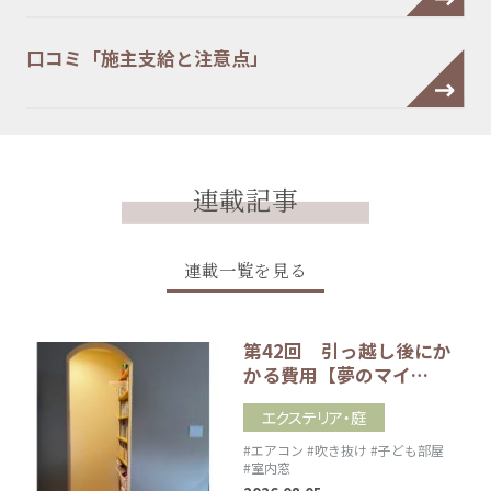
口コミ「施主支給と注意点」
連載記事
連載一覧を見る
第42回 引っ越し後にか
かる費用【夢のマイ…
エクステリア・庭
#エアコン
#吹き抜け
#子ども部屋
#室内窓