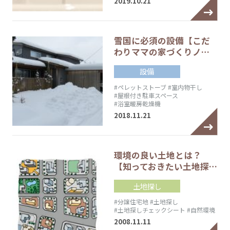
2019.10.21
雪国に必須の設備【こだ
わりママの家づくりノ…
設備
#ペレットストーブ
#室内物干し
#屋根付き駐車スペース
#浴室暖房乾燥機
2018.11.21
環境の良い土地とは？
【知っておきたい土地探…
土地探し
#分譲住宅地
#土地探し
#土地探しチェックシート
#自然環境
2008.11.11