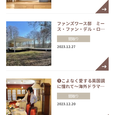
ファンズワース邸 ミー
ス・ファン・デル・ロ…
間取り
2023.12.27
❶こよなく愛する英国調
に憧れて～海外ドラマ…
間取り
2023.12.20