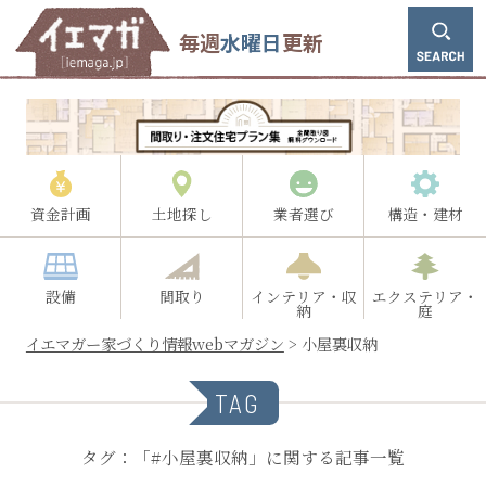
毎週
水曜日
更新
資金計画
土地探し
業者選び
構造・建材
設備
間取り
インテリア・収
エクステリア・
納
庭
イエマガー家づくり情報webマガジン
>
小屋裏収納
TAG
タグ：「#小屋裏収納」に関する記事一覧