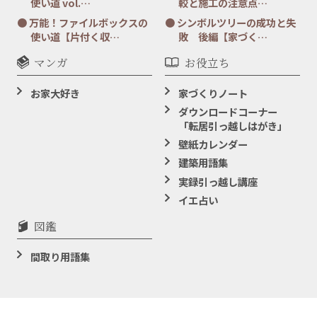
使い道 vol.…
較と施工の注意点…
万能！ファイルボックスの
シンボルツリーの成功と失
使い道【片付く収…
敗 後編【家づく…
マンガ
お役立ち
お家大好き
家づくりノート
ダウンロードコーナー
「転居引っ越しはがき」
壁紙カレンダー
建築用語集
実録引っ越し講座
イエ占い
図鑑
間取り用語集