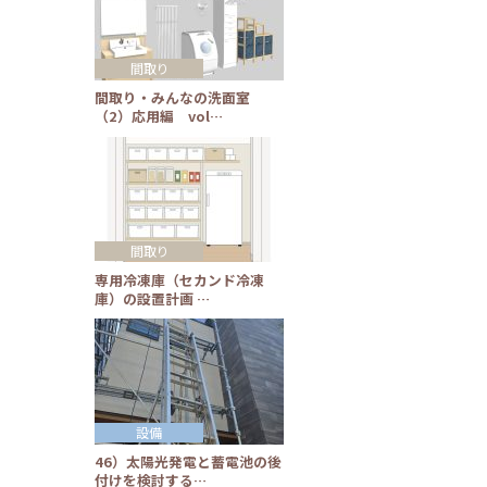
間取り
間取り・みんなの洗面室
（2）応用編 vol…
間取り
専用冷凍庫（セカンド冷凍
庫）の設置計画 …
設備
46）太陽光発電と蓄電池の後
付けを検討する…