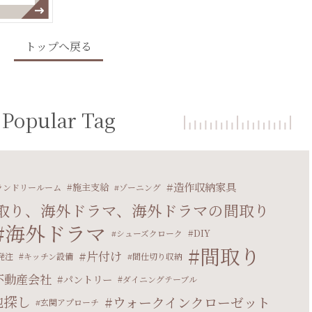
トップへ戻る
Popular Tag
造作収納家具
施主支給
ランドリールーム
ゾーニング
取り、海外ドラマ、海外ドラマの間取り
海外ドラマ
DIY
シューズクローク
間取り
片付け
発注
キッチン設備
間仕切り収納
不動産会社
パントリー
ダイニングテーブル
地探し
ウォークインクローゼット
玄関アプローチ