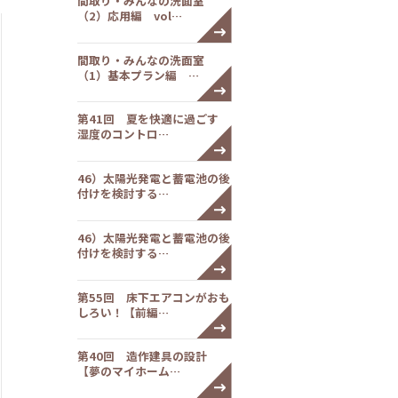
間取り・みんなの洗面室
（2）応用編 vol…
間取り・みんなの洗面室
（1）基本プラン編 …
第41回 夏を快適に過ごす
湿度のコントロ…
46）太陽光発電と蓄電池の後
付けを検討する…
46）太陽光発電と蓄電池の後
付けを検討する…
第55回 床下エアコンがおも
しろい！【前編…
第40回 造作建具の設計
【夢のマイホーム…