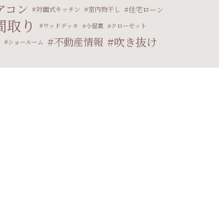
アコン
住宅ローン
対面式キッチン
室内物干し
間取り
ウッドデッキ
小屋裏
クローゼット
吹き抜け
不動産情報
マ
ショールーム