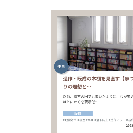
連 載
造作・既成の本棚を見直す【家
りの理想と…
以前、寝室の回でも書いたように、わが家
はとにかく必要最低…
設備
#地震対策
#寝室
#本棚
#落下防止
#造作ミラー
#造
2022