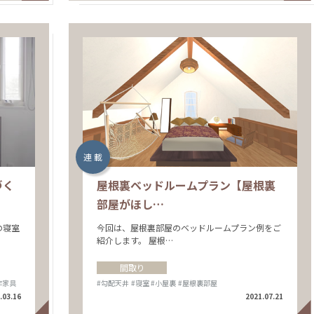
連 載
づく
屋根裏ベッドルームプラン【屋根裏
部屋がほし…
の寝室
今回は、屋根裏部屋のベッドルームプラン例をご
紹介します。 屋根…
間取り
作家具
#勾配天井
#寝室
#小屋裏
#屋根裏部屋
.03.16
2021.07.21