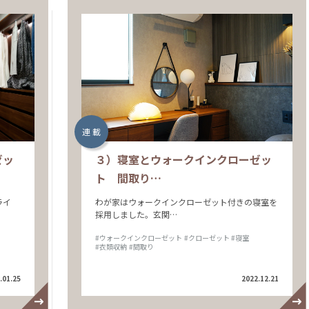
連 載
ゼッ
３）寝室とウォークインクローゼッ
ト 間取り…
ライ
わが家はウォークインクローゼット付きの寝室を
採用しました。玄関…
#ウォークインクローゼット
#クローゼット
#寝室
#衣類収納
#間取り
.01.25
2022.12.21