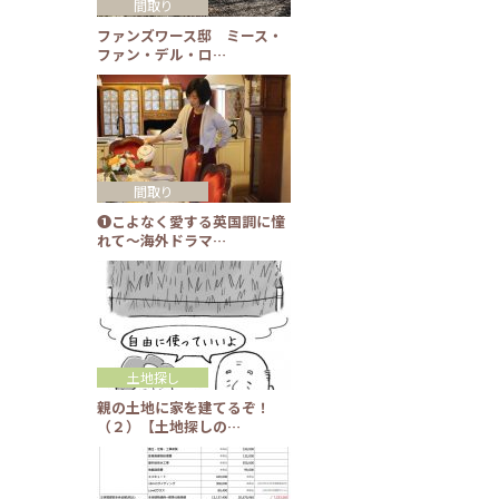
間取り
ファンズワース邸 ミース・
ファン・デル・ロ…
間取り
❶こよなく愛する英国調に憧
れて～海外ドラマ…
土地探し
親の土地に家を建てるぞ！
（２）【土地探しの…