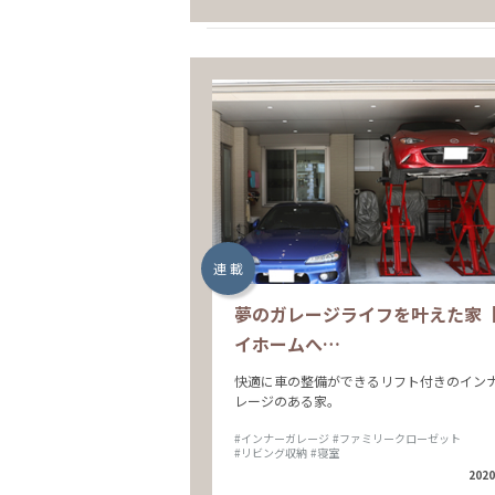
連 載
夢のガレージライフを叶えた家
イホームへ…
快適に車の整備ができるリフト付きのイン
レージのある家。
#インナーガレージ
#ファミリークローゼット
#リビング収納
#寝室
2020