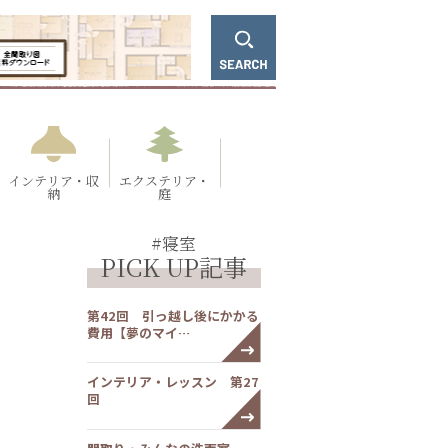
インテリア・収
エクステリア・
納
庭
#寝室
PICK UP記事
第42回 引っ越し後にかかる
費用【夢のマイ…
インテリア・レッスン 第27
回