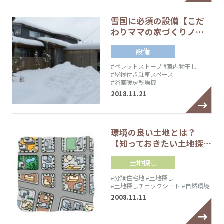
雪国に必須の設備【こだ
わりママの家づくりノ…
設備
#ペレットストーブ
#室内物干し
#屋根付き駐車スペース
#浴室暖房乾燥機
2018.11.21
環境の良い土地とは？
【知っておきたい土地探…
土地探し
#分譲住宅地
#土地探し
#土地探しチェックシート
#自然環境
2008.11.11