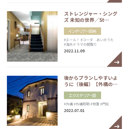
ストレンジャー・シング
ズ 未知の世界／St…
インテリア・収納
#エール！
#コーダ あいのうた
#海外ドラマの間取り
2022.11.09
後からプランしやすいよ
うに（後編）【外構の…
エクステリア・庭
#外構
#外構照明
#物置
#門柱
2022.07.01