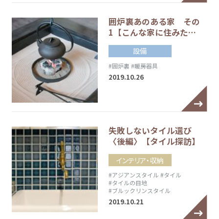
囲炉裏あのある家 その
1【こんな家に住みた…
設備
#囲炉裏
#暖房器具
2019.10.26
失敗しないタイル選び
〈後編〉【タイル探訪】
インテリア・収納
#アジアンスタイル
#タイル
#タイルの目地
#ブルックリンスタイル
2019.10.21