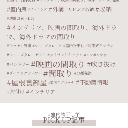
造作収納家具
収納
外構
室内窓
リビング収納
ゾーニング
地盤改良
DIY
インテリア、映画の間取り、海外ドラ
マ、海外ドラマの間取り
キッチン設備
室内物干し
対面式キッチン
シューズクローク
シューズクローゼット
アイランドキッチン
シンボルツリー
映画の間取り
吹き抜け
パントリー
間取り
ダイニングテーブル
分離発注
屋根裏部屋
不動産情報
玄関アプローチ
片付け
インテリア
#室内物干し竿
PICK UP記事