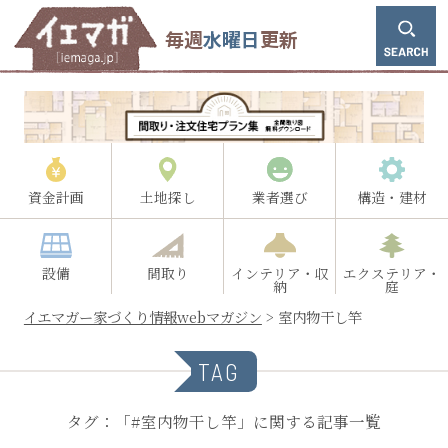
毎週
水曜日
更新
資金計画
土地探し
業者選び
構造・建材
設備
間取り
インテリア・収
エクステリア・
納
庭
イエマガー家づくり情報webマガジン
>
室内物干し竿
TAG
タグ：「#室内物干し竿」に関する記事一覧