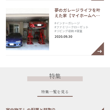
夢のガレージライフを叶
えた家【マイホームへ…
#インナーガレージ
#ファミリークローゼット
#リビング収納
#寝室
2020.09.30
特集
特集一覧を見る
室内物干しの配置と間取り