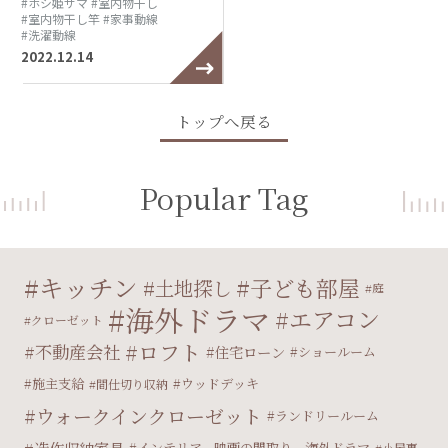
#ホシ姫サマ
#室内物干し
#室内物干し竿
#家事動線
#洗濯動線
2022.12.14
トップへ戻る
Popular Tag
キッチン
子ども部屋
土地探し
庭
海外ドラマ
エアコン
クローゼット
ロフト
不動産会社
住宅ローン
ショールーム
施主支給
ウッドデッキ
間仕切り収納
ウォークインクローゼット
ランドリールーム
インテリア、映画の間取り、海外ドラマ
小屋裏