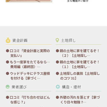
資金計画
土地探し
口コミ「資金計画と実際の
親の土地に家を建てるぞ！
支払い」
（２）【土地探し…
もう一度家をたてるなら…
親の土地に家を建てるぞ！
費用編〈最終回〉…
（１）【土地探し…
ウッドデッキにテラス屋根
土地探しの裏技【土地探し
を付ける【家づく…
のコツ 31】
業者選び
構造・建材
口コミ「打ち合わせはどん
外壁の汚れを落とす【家づ
な感じ？」
くり日々勉強 7…