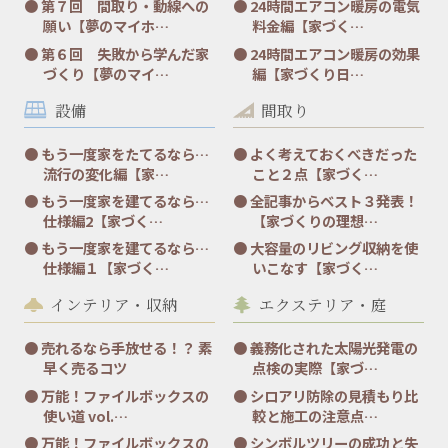
第７回 間取り・動線への
24時間エアコン暖房の電気
願い【夢のマイホ…
料金編【家づく…
第６回 失敗から学んだ家
24時間エアコン暖房の効果
づくり【夢のマイ…
編【家づくり日…
設備
間取り
もう一度家をたてるなら…
よく考えておくべきだった
流行の変化編【家…
こと２点【家づく…
もう一度家を建てるなら…
全記事からベスト３発表！
仕様編2【家づく…
【家づくりの理想…
もう一度家を建てるなら…
大容量のリビング収納を使
仕様編１【家づく…
いこなす【家づく…
インテリア・収納
エクステリア・庭
売れるなら手放せる！？ 素
義務化された太陽光発電の
早く売るコツ
点検の実際【家づ…
万能！ファイルボックスの
シロアリ防除の見積もり比
使い道 vol.…
較と施工の注意点…
万能！ファイルボックスの
シンボルツリーの成功と失