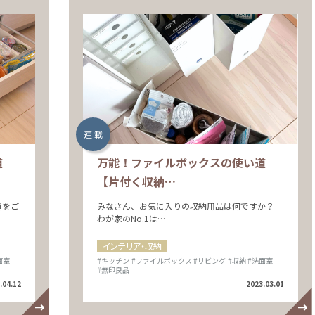
連 載
道
万能！ファイルボックスの使い道
【片付く収納…
道をご
みなさん、お気に入りの収納用品は何ですか？
わが家のNo.1は…
インテリア・収納
面室
#キッチン
#ファイルボックス
#リビング
#収納
#洗面室
#無印良品
.04.12
2023.03.01