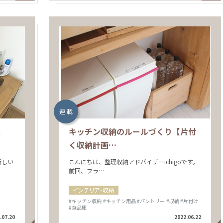
連 載
ス
キッチン収納のルールづくり【片付
く収納計画…
新しい
こんにちは、整理収納アドバイザーichigoです。
前回、フラ…
インテリア・収納
#キッチン収納
#キッチン用品
#パントリー
#収納
#片付け
#食品庫
.07.20
2022.06.22