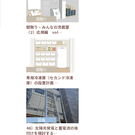
間取り
間取り・みんなの洗面室
（2）応用編 vol…
間取り
専用冷凍庫（セカンド冷凍
庫）の設置計画 …
設備
46）太陽光発電と蓄電池の後
付けを検討する…