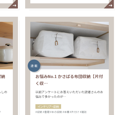
連 載
収納
お悩みNo.1 かさばる布団収納【片付
く収…
らしの
以前アンケートにお答えいただいた読者さんのお
悩みで多かったのが…
インテリア・収納
け
#収納
#書籍
#本の収納
#本棚
#片付け
#雑誌