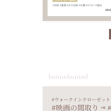
#収納
#書籍
#本の収納
#本棚
#片付け
#雑誌
2022
ウォークインクローゼット
映画の間取り
庭