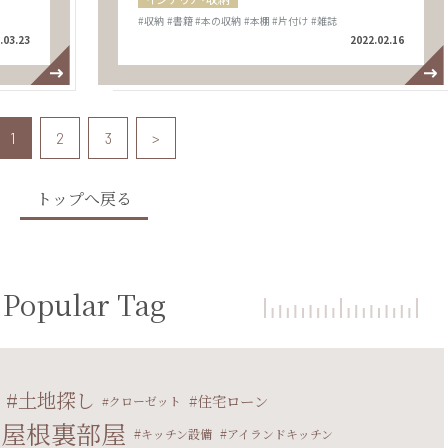
#収納
#書籍
#本の収納
#本棚
#片付け
#雑誌
.03.23
2022.02.16
1
2
3
>
トップへ戻る
Popular Tag
土地探し
住宅ローン
クローゼット
屋根裏部屋
キッチン設備
アイランドキッチン