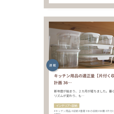
連 載
キッチン用品の適正量【片付く
計画 36…
新年度が始まり、２カ月が経ちました。暮
リズムが変わり、も…
インテリア・収納
#キッチン用品
#収納
#書籍
#本の収納
#本棚
#片付