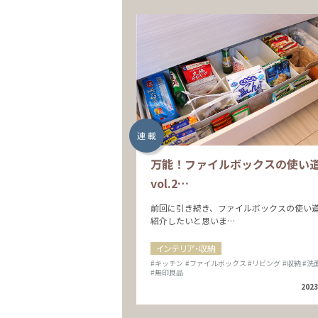
連 載
万能！ファイルボックスの使い
vol.2…
前回に引き続き、ファイルボックスの使い
紹介したいと思いま…
インテリア・収納
#キッチン
#ファイルボックス
#リビング
#収納
#洗
#無印良品
2023