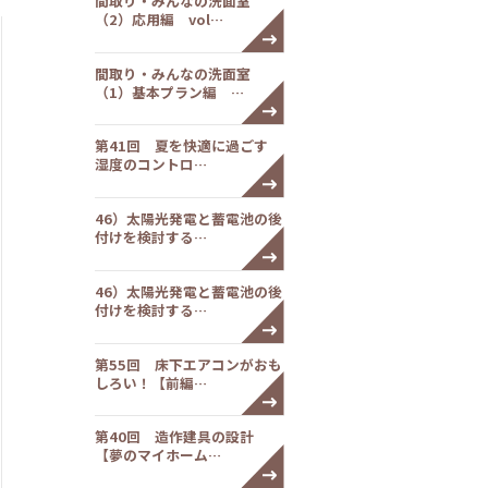
間取り・みんなの洗面室
（2）応用編 vol…
間取り・みんなの洗面室
（1）基本プラン編 …
第41回 夏を快適に過ごす
湿度のコントロ…
46）太陽光発電と蓄電池の後
付けを検討する…
46）太陽光発電と蓄電池の後
付けを検討する…
第55回 床下エアコンがおも
しろい！【前編…
第40回 造作建具の設計
【夢のマイホーム…