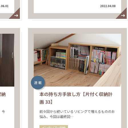
.06.01
2022.04.08
連 載
収納
本の持ち方手放し方【片付く収納計
画 33】
 今
前々回から続いているリビングで増えるもののお
悩み、今回は最終回…
インテリア・収納