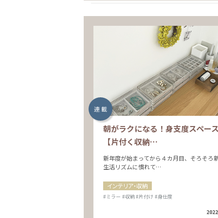
連 載
朝がラクになる！身支度スペー
【片付く収納…
新年度が始まってから４カ月目、そろそろ
生活リズムに慣れて…
インテリア・収納
#ミラー
#収納
#片付け
#身仕度
2022