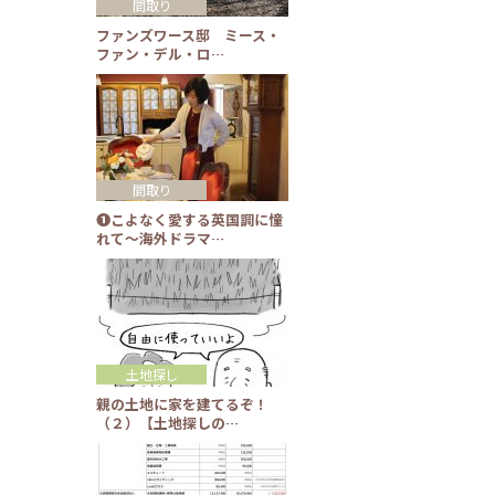
間取り
ファンズワース邸 ミース・
ファン・デル・ロ…
間取り
❶こよなく愛する英国調に憧
れて～海外ドラマ…
土地探し
親の土地に家を建てるぞ！
（２）【土地探しの…