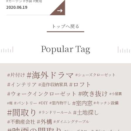
#カーテン
#予算
#費用
2020.06.19
トップへ戻る
Popular Tag
海外ドラマ
片付け
シューズクローゼット
ロフト
インテリア
造作収納家具
吹き抜け
ウォークインクローゼット
小屋裏
室内窓
パントリー
DIY
室内物干し
キッチン設備
庭
間取り
土地探し
ランドリールーム
外構
不動産会社
ダイニングテーブル
映画の間取り
ショールーム
シューズクローク