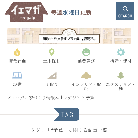
毎週
水曜日
更新
資金計画
土地探し
業者選び
構造・建材
設備
間取り
インテリア・収
エクステリア・
納
庭
イエマガー家づくり情報webマガジン
>
予算
TAG
タグ：「#予算」に関する記事一覧