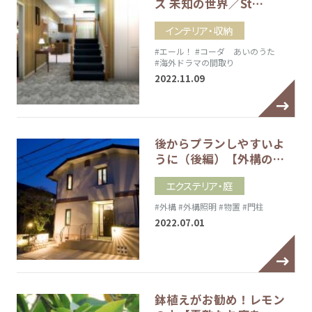
ズ 未知の世界／St…
インテリア・収納
#エール！
#コーダ あいのうた
#海外ドラマの間取り
2022.11.09
後からプランしやすいよ
うに（後編）【外構の…
エクステリア・庭
#外構
#外構照明
#物置
#門柱
2022.07.01
鉢植えがお勧め！レモン