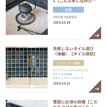
1【こんな家に住みた…
設備
#囲炉裏
#暖房器具
2019.10.26
失敗しないタイル選び
〈後編〉【タイル探訪】
インテリア・収納
#アジアンスタイル
#タイル
#タイルの目地
#ブルックリンスタイル
2019.10.21
雪国に必須の設備【こだ