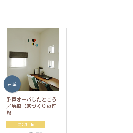
連 載
予算オーバしたところ
／前編【家づくりの理
想…
資金計画