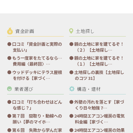
資金計画
土地探し
口コミ「資金計画と実際の
親の土地に家を建てるぞ！
支払い」
（２）【土地探し…
もう一度家をたてるなら…
親の土地に家を建てるぞ！
費用編〈最終回〉…
（１）【土地探し…
ウッドデッキにテラス屋根
土地探しの裏技【土地探し
を付ける【家づく…
のコツ 31】
業者選び
構造・建材
口コミ「打ち合わせはどん
外壁の汚れを落とす【家づ
な感じ？」
くり日々勉強 7…
第７回 間取り・動線への
24時間エアコン暖房の電気
願い【夢のマイホ…
料金編【家づく…
第６回 失敗から学んだ家
24時間エアコン暖房の効果