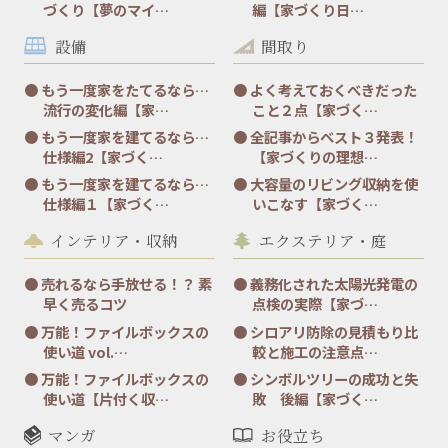
づくり【夢のマイ…
編【家づくり日…
設備
間取り
もう一度家をたてるなら…
よく考えておくべきだった
流行の変化編【家…
こと２点【家づく…
もう一度家を建てるなら…
全記事からベスト３発表！
仕様編2【家づく…
【家づくりの理想…
もう一度家を建てるなら…
大容量のリビング収納を使
仕様編１【家づく…
いこなす【家づく…
インテリア・収納
エクステリア・庭
売れるなら手放せる！？ 素
義務化された太陽光発電の
早く売るコツ
点検の実際【家づ…
万能！ファイルボックスの
シロアリ防除の見積もり比
使い道 vol.…
較と施工の注意点…
万能！ファイルボックスの
シンボルツリーの成功と失
使い道【片付く収…
敗 後編【家づく…
マンガ
お役立ち