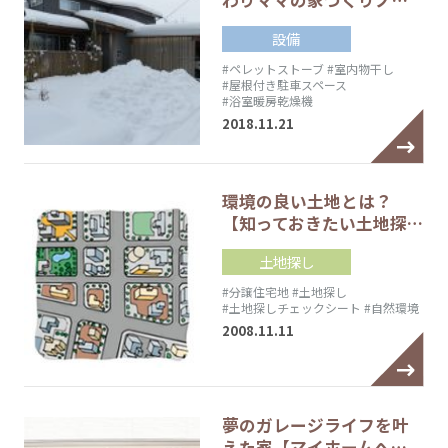
わりママの家づくりノ…
設備
#ペレットストーブ
#室内物干し
#屋根付き駐車スペース
#浴室暖房乾燥機
2018.11.21
環境の良い土地とは？
【知っておきたい土地探…
土地探し
#分譲住宅地
#土地探し
#土地探しチェックシート
#自然環境
2008.11.11
夢のガレージライフを叶
えた家【マイホームへ…