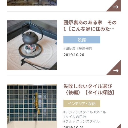
囲炉裏あのある家 その
1【こんな家に住みた…
設備
#囲炉裏
#暖房器具
2019.10.26
失敗しないタイル選び
〈後編〉【タイル探訪】
インテリア・収納
#アジアンスタイル
#タイル
#タイルの目地
#ブルックリンスタイル
2019.10.21