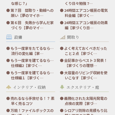
な感じ？」
くり日々勉強 7…
第７回 間取り・動線への
24時間エアコン暖房の電気
願い【夢のマイホ…
料金編【家づく…
第６回 失敗から学んだ家
24時間エアコン暖房の効果
づくり【夢のマイ…
編【家づくり日…
設備
間取り
もう一度家をたてるなら…
よく考えておくべきだった
流行の変化編【家…
こと２点【家づく…
もう一度家を建てるなら…
全記事からベスト３発表！
仕様編2【家づく…
【家づくりの理想…
もう一度家を建てるなら…
大容量のリビング収納を使
仕様編１【家づく…
いこなす【家づく…
インテリア・収納
エクステリア・庭
売れるなら手放せる！？ 素
義務化された太陽光発電の
早く売るコツ
点検の実際【家づ…
万能！ファイルボックスの
シロアリ防除の見積もり比