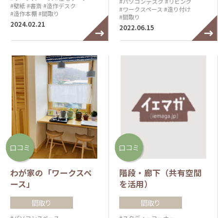
#パソコンデスク
#リビング
#壁紙
#書斎
#造作デスク
#ワークスペース
#造り付け
#造作本棚
#間取り
#間取り
2024.02.21
2022.06.15
口コミ
口コミ
わが家の「ワークスペ
階段・廊下（共有空間
ース」
を活用）
間取り
間取り
#パソコンスペース
#スタディーコーナー