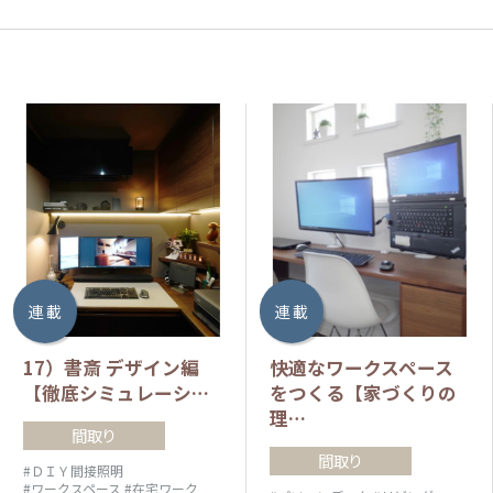
連 載
連 載
17）書斎 デザイン編
快適なワークスペース
【徹底シミュレーシ…
をつくる【家づくりの
理…
間取り
間取り
#ＤＩＹ間接照明
#ワークスペース
#在宅ワーク