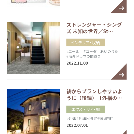
ストレンジャー・シング
ズ 未知の世界／St…
インテリア・収納
#エール！
#コーダ あいのうた
#海外ドラマの間取り
2022.11.09
後からプランしやすいよ
うに（後編）【外構の…
エクステリア・庭
#外構
#外構照明
#物置
#門柱
2022.07.01