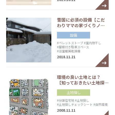
雪国に必須の設備【こだ
わりママの家づくりノ…
設備
#ペレットストーブ
#室内物干し
#屋根付き駐車スペース
#浴室暖房乾燥機
2018.11.21
環境の良い土地とは？
【知っておきたい土地探…
土地探し
#分譲住宅地
#土地探し
#土地探しチェックシート
#自然環境
2008.11.11