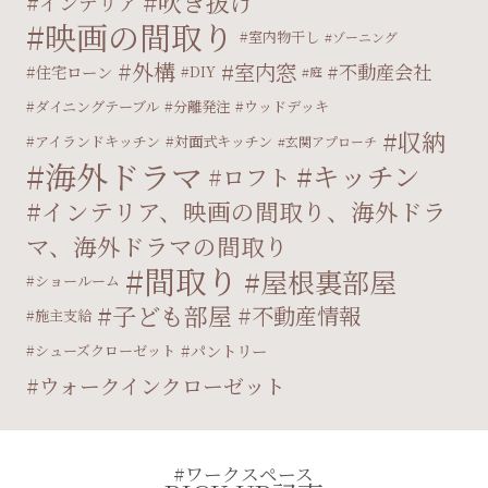
吹き抜け
インテリア
映画の間取り
室内物干し
ゾーニング
外構
室内窓
不動産会社
住宅ローン
DIY
庭
ダイニングテーブル
分離発注
ウッドデッキ
収納
アイランドキッチン
対面式キッチン
玄関アプローチ
海外ドラマ
キッチン
ロフト
インテリア、映画の間取り、海外ドラ
マ、海外ドラマの間取り
間取り
屋根裏部屋
ショールーム
子ども部屋
不動産情報
施主支給
パントリー
シューズクローゼット
ウォークインクローゼット
#ワークスペース