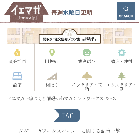
毎週
水曜日
更新
資金計画
土地探し
業者選び
構造・建材
設備
間取り
インテリア・収
エクステリア・
納
庭
イエマガー家づくり情報webマガジン
>
ワークスペース
TAG
タグ：「#ワークスペース」に関する記事一覧