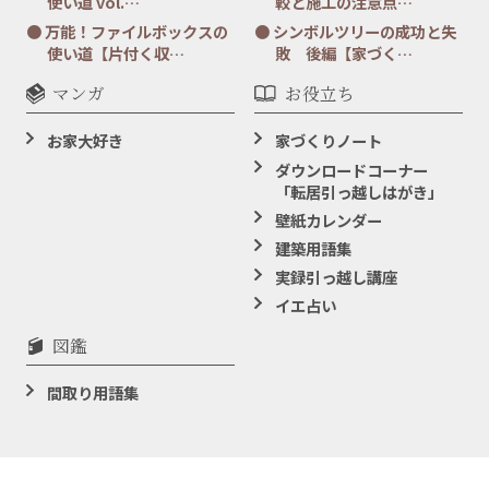
使い道 vol.…
較と施工の注意点…
万能！ファイルボックスの
シンボルツリーの成功と失
使い道【片付く収…
敗 後編【家づく…
マンガ
お役立ち
お家大好き
家づくりノート
ダウンロードコーナー
「転居引っ越しはがき」
壁紙カレンダー
建築用語集
実録引っ越し講座
イエ占い
図鑑
間取り用語集