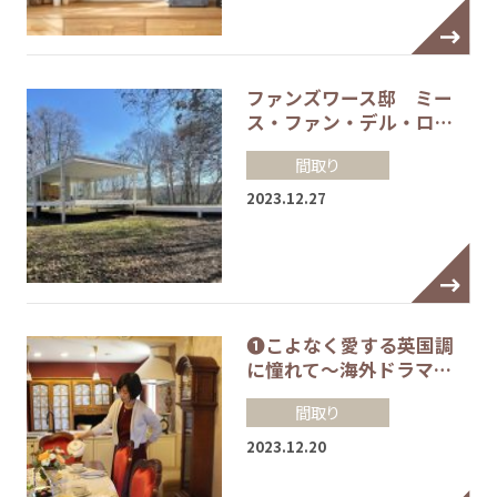
ファンズワース邸 ミー
ス・ファン・デル・ロ…
間取り
2023.12.27
❶こよなく愛する英国調
に憧れて～海外ドラマ…
間取り
2023.12.20