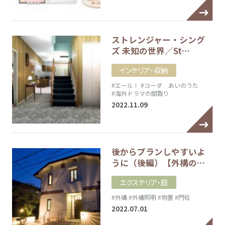
ストレンジャー・シング
ズ 未知の世界／St…
インテリア・収納
#エール！
#コーダ あいのうた
#海外ドラマの間取り
2022.11.09
後からプランしやすいよ
うに（後編）【外構の…
エクステリア・庭
#外構
#外構照明
#物置
#門柱
2022.07.01