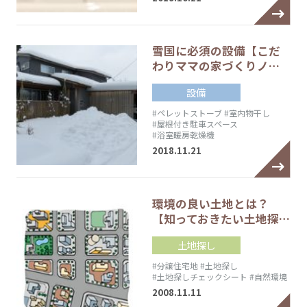
雪国に必須の設備【こだ
わりママの家づくりノ…
設備
#ペレットストーブ
#室内物干し
#屋根付き駐車スペース
#浴室暖房乾燥機
2018.11.21
環境の良い土地とは？
【知っておきたい土地探…
土地探し
#分譲住宅地
#土地探し
#土地探しチェックシート
#自然環境
2008.11.11