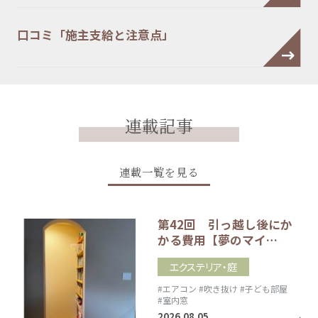
口コミ「施主支給と注意点」
連載記事
連載一覧を見る
第42回 引っ越し後にか
かる費用【夢のマイ…
エクステリア・庭
#エアコン
#吹き抜け
#子ども部屋
#室内窓
2026.08.05