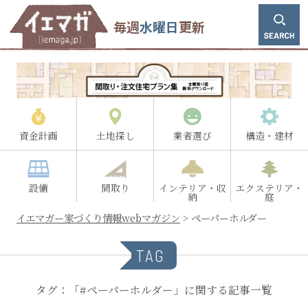
毎週
水曜日
更新
資金計画
土地探し
業者選び
構造・建材
設備
間取り
インテリア・収
エクステリア・
納
庭
イエマガー家づくり情報webマガジン
>
ペーパーホルダー
TAG
タグ：「#ペーパーホルダー」に関する記事一覧