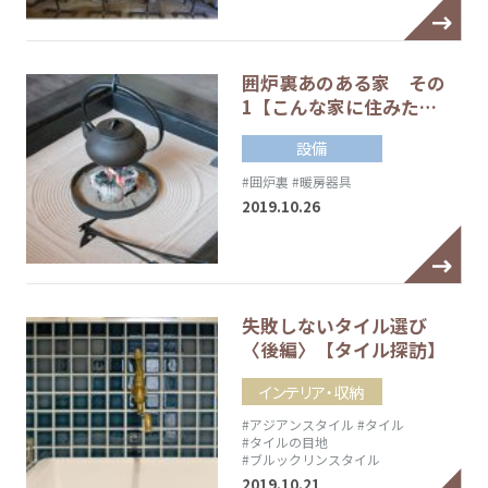
囲炉裏あのある家 その
1【こんな家に住みた…
設備
#囲炉裏
#暖房器具
2019.10.26
失敗しないタイル選び
〈後編〉【タイル探訪】
インテリア・収納
#アジアンスタイル
#タイル
#タイルの目地
#ブルックリンスタイル
2019.10.21