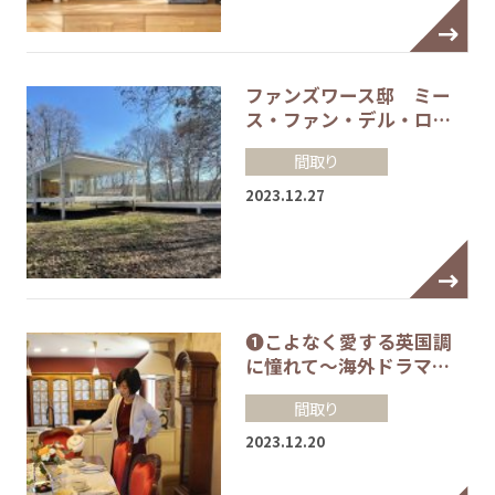
ファンズワース邸 ミー
ス・ファン・デル・ロ…
間取り
2023.12.27
❶こよなく愛する英国調
に憧れて～海外ドラマ…
間取り
2023.12.20