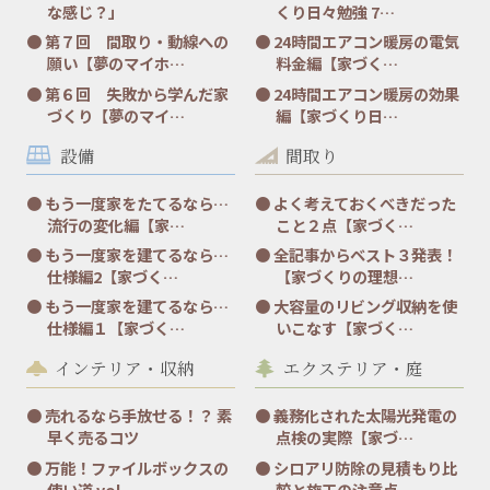
な感じ？」
くり日々勉強 7…
第７回 間取り・動線への
24時間エアコン暖房の電気
願い【夢のマイホ…
料金編【家づく…
第６回 失敗から学んだ家
24時間エアコン暖房の効果
づくり【夢のマイ…
編【家づくり日…
設備
間取り
もう一度家をたてるなら…
よく考えておくべきだった
流行の変化編【家…
こと２点【家づく…
もう一度家を建てるなら…
全記事からベスト３発表！
仕様編2【家づく…
【家づくりの理想…
もう一度家を建てるなら…
大容量のリビング収納を使
仕様編１【家づく…
いこなす【家づく…
インテリア・収納
エクステリア・庭
売れるなら手放せる！？ 素
義務化された太陽光発電の
早く売るコツ
点検の実際【家づ…
万能！ファイルボックスの
シロアリ防除の見積もり比
使い道 vol.…
較と施工の注意点…