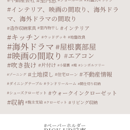
室内窓
インテリア、映画の間取り、海外ドラ
マ、海外ドラマの間取り
インテリア
造作収納家具
室内物干し
キッチン
ウッドデッキ
地盤改良
海外ドラマ
屋根裏部屋
映画の間取り
エアコン
吹き抜け
片付け
小屋裏
庭
シンボルツリー
不動産情報
土地探し
住宅ローン
ゾーニング
ダイニングテーブル
ランドリールーム
間仕切り収納
ウォークインクローゼット
シューズクローゼット
収納
リビング収納
施主支給
クローゼット
#ペーパーホルダー