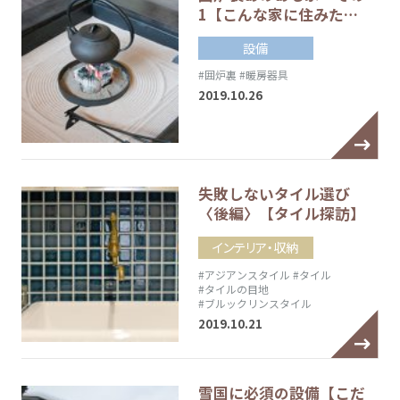
1【こんな家に住みた…
設備
#囲炉裏
#暖房器具
2019.10.26
失敗しないタイル選び
〈後編〉【タイル探訪】
インテリア・収納
#アジアンスタイル
#タイル
#タイルの目地
#ブルックリンスタイル
2019.10.21
雪国に必須の設備【こだ