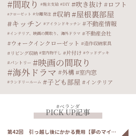
間取り
吹き抜け
ロフト
施主支給
DIY
屋根裏部屋
収納
分離発注
クローゼット
キッチン
不動産情報
アイランドキッチン
不動産会社
インテリア、映画の間取り、海外ドラマ
ウォークインクローゼット
造作収納家具
片付け
リビング収納
室内物干し
ウッドデッキ
映画の間取り
パントリー
海外ドラマ
外構
室内窓
子ども部屋
インテリア
ランドリールーム
#ベランダ
PICK UP記事
第42回 引っ越し後にかかる費用【夢のマイ…