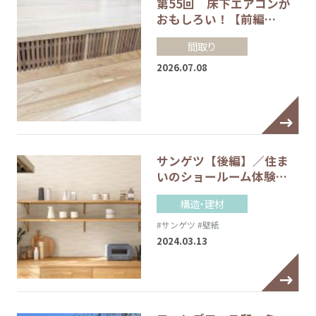
第55回 床下エアコンが
おもしろい！【前編…
間取り
2026.07.08
サンゲツ【後編】／住ま
いのショールーム体験…
構造・建材
#サンゲツ
#壁紙
2024.03.13