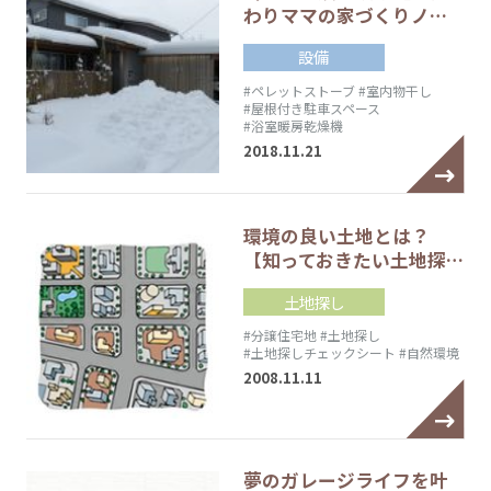
わりママの家づくりノ…
設備
#ペレットストーブ
#室内物干し
#屋根付き駐車スペース
#浴室暖房乾燥機
2018.11.21
環境の良い土地とは？
【知っておきたい土地探…
土地探し
#分譲住宅地
#土地探し
#土地探しチェックシート
#自然環境
2008.11.11
夢のガレージライフを叶