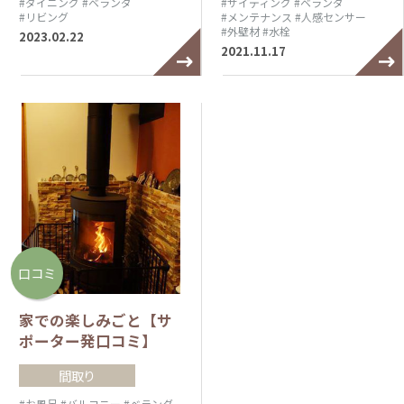
#ダイニング
#ベランダ
#サイディング
#ベランダ
#リビング
#メンテナンス
#人感センサー
#外壁材
#水栓
2023.02.22
2021.11.17
口コミ
家での楽しみごと【サ
ポーター発口コミ】
間取り
#お風呂
#バルコニー
#ベランダ