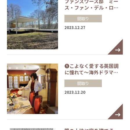
ファンズワース邸 ミー
ス・ファン・デル・ロ…
間取り
2023.12.27
❶こよなく愛する英国調
に憧れて～海外ドラマ…
間取り
2023.12.20