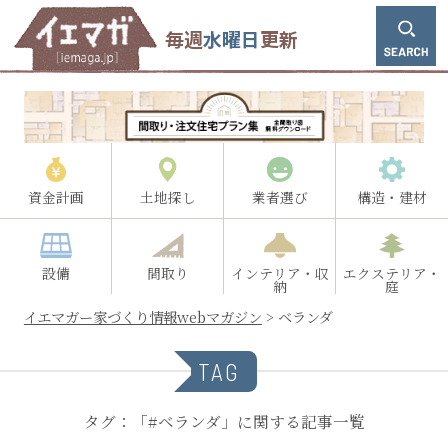
毎週
水曜日
更新
資金計画
土地探し
業者選び
構造・建材
設備
間取り
インテリア・収
エクステリア・
納
庭
イエマガー家づくり情報webマガジン
>
ベランダ
TAG
タグ：「#ベランダ」に関する記事一覧