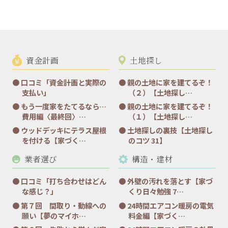
資金計画
土地探し
口コミ「資金計画と実際の
親の土地に家を建てるぞ！
支払い」
（２）【土地探し…
もう一度家をたてるなら…
親の土地に家を建てるぞ！
費用編〈最終回〉…
（１）【土地探し…
ウッドデッキにテラス屋根
土地探しの裏技【土地探し
を付ける【家づく…
のコツ 31】
業者選び
構造・建材
口コミ「打ち合わせはどん
外壁の汚れを落とす【家づ
な感じ？」
くり日々勉強 7…
第７回 間取り・動線への
24時間エアコン暖房の電気
願い【夢のマイホ…
料金編【家づく…