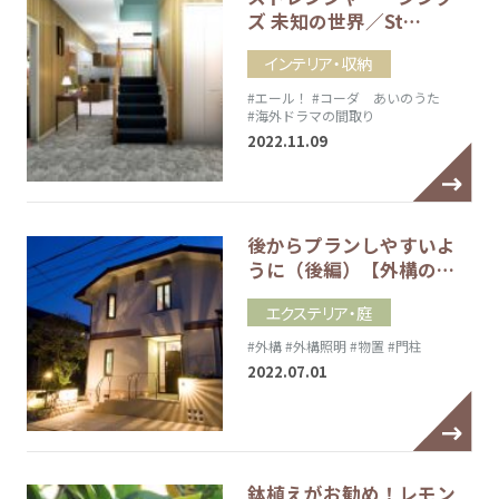
ズ 未知の世界／St…
インテリア・収納
#エール！
#コーダ あいのうた
#海外ドラマの間取り
2022.11.09
後からプランしやすいよ
うに（後編）【外構の…
エクステリア・庭
#外構
#外構照明
#物置
#門柱
2022.07.01
鉢植えがお勧め！レモン