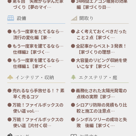
第６回 失敗から学んだ家
24時間エアコン暖房の効果
づくり【夢のマイ…
編【家づくり日…
設備
間取り
もう一度家をたてるなら…
よく考えておくべきだった
流行の変化編【家…
こと２点【家づく…
もう一度家を建てるなら…
全記事からベスト３発表！
仕様編2【家づく…
【家づくりの理想…
もう一度家を建てるなら…
大容量のリビング収納を使
仕様編１【家づく…
いこなす【家づく…
インテリア・収納
エクステリア・庭
売れるなら手放せる！？ 素
義務化された太陽光発電の
早く売るコツ
点検の実際【家づ…
万能！ファイルボックスの
シロアリ防除の見積もり比
使い道 vol.…
較と施工の注意点…
万能！ファイルボックスの
シンボルツリーの成功と失
使い道【片付く収…
敗 後編【家づく…