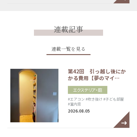
連載記事
連載一覧を見る
第42回 引っ越し後にか
かる費用【夢のマイ…
エクステリア・庭
#エアコン
#吹き抜け
#子ども部屋
#室内窓
2026.08.05