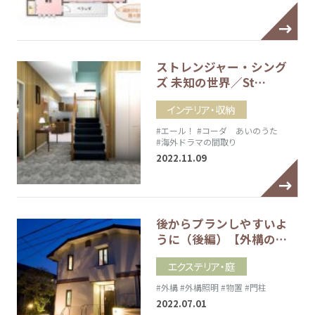
ストレンジャー・シング
ズ 未知の世界／St…
インテリア・収納
#エール！
#コーダ あいのうた
#海外ドラマの間取り
2022.11.09
後からプランしやすいよ
うに（後編）【外構の…
エクステリア・庭
#外構
#外構照明
#物置
#門柱
2022.07.01