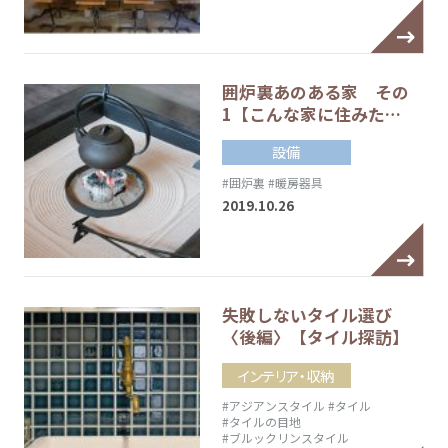
囲炉裏あのある家 その
1【こんな家に住みた…
設備
#囲炉裏
#暖房器具
2019.10.26
失敗しないタイル選び
〈後編〉【タイル探訪】
インテリア・収納
#アジアンスタイル
#タイル
#タイルの目地
#ブルックリンスタイル