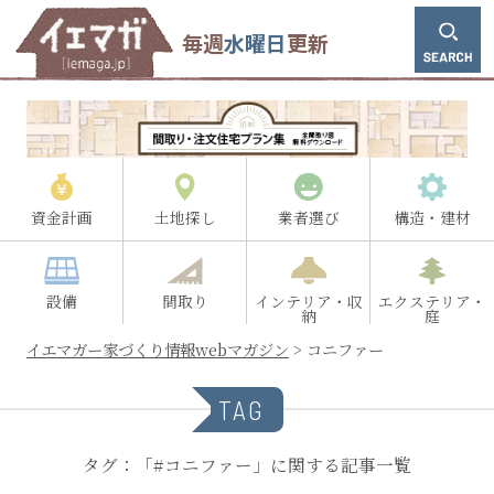
毎週
水曜日
更新
資金計画
土地探し
業者選び
構造・建材
設備
間取り
インテリア・収
エクステリア・
納
庭
イエマガー家づくり情報webマガジン
>
コニファー
TAG
タグ：「#コニファー」に関する記事一覧