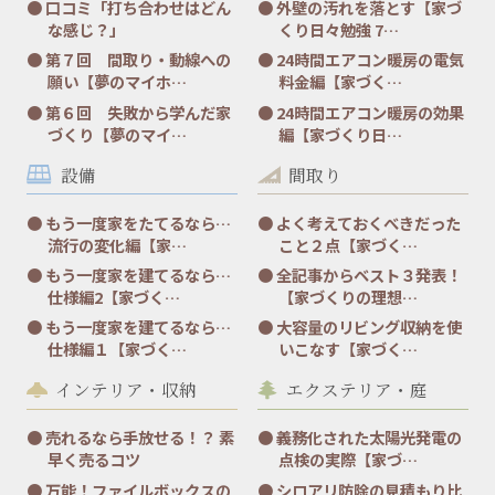
口コミ「打ち合わせはどん
外壁の汚れを落とす【家づ
な感じ？」
くり日々勉強 7…
第７回 間取り・動線への
24時間エアコン暖房の電気
願い【夢のマイホ…
料金編【家づく…
第６回 失敗から学んだ家
24時間エアコン暖房の効果
づくり【夢のマイ…
編【家づくり日…
設備
間取り
もう一度家をたてるなら…
よく考えておくべきだった
流行の変化編【家…
こと２点【家づく…
もう一度家を建てるなら…
全記事からベスト３発表！
仕様編2【家づく…
【家づくりの理想…
もう一度家を建てるなら…
大容量のリビング収納を使
仕様編１【家づく…
いこなす【家づく…
インテリア・収納
エクステリア・庭
売れるなら手放せる！？ 素
義務化された太陽光発電の
早く売るコツ
点検の実際【家づ…
万能！ファイルボックスの
シロアリ防除の見積もり比