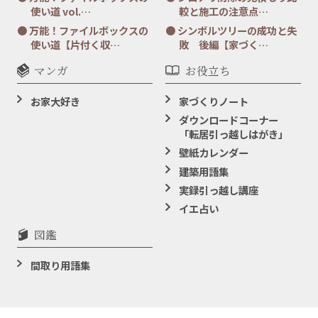
使い道 vol.…
較と施工の注意点…
万能！ファイルボックスの
シンボルツリーの成功と失
使い道【片付く収…
敗 後編【家づく…
マンガ
お役立ち
お家大好き
家づくりノート
ダウンロードコーナー
「転居引っ越しはがき」
壁紙カレンダー
建築用語集
実録引っ越し講座
イエ占い
図鑑
間取り用語集