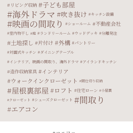
子ども部屋
リビング収納
海外ドラマ
吹き抜け
キッチン設備
映画の間取り
不動産会社
ショールーム
室内物干し
ランドリールーム
ウッドデッキ
分離発注
庭
外構
土地探し
片付け
パントリー
対面式キッチン
ダイニングテーブル
インテリア、映画の間取り、海外ドラマ
アイランドキッチン
インテリア
造作収納家具
ウォークインクローゼット
間仕切り収納
屋根裏部屋
ロフト
住宅ローン
小屋裏
間取り
シューズクローゼット
クローゼット
エアコン