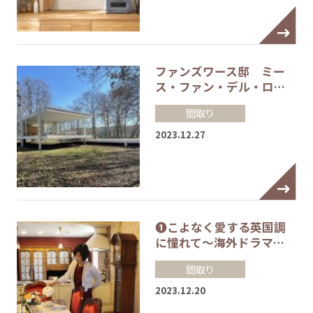
ファンズワース邸 ミー
ス・ファン・デル・ロ…
間取り
2023.12.27
❶こよなく愛する英国調
に憧れて～海外ドラマ…
間取り
2023.12.20