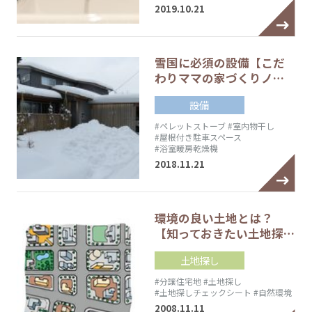
2019.10.21
雪国に必須の設備【こだ
わりママの家づくりノ…
設備
#ペレットストーブ
#室内物干し
#屋根付き駐車スペース
#浴室暖房乾燥機
2018.11.21
環境の良い土地とは？
【知っておきたい土地探…
土地探し
#分譲住宅地
#土地探し
#土地探しチェックシート
#自然環境
2008.11.11