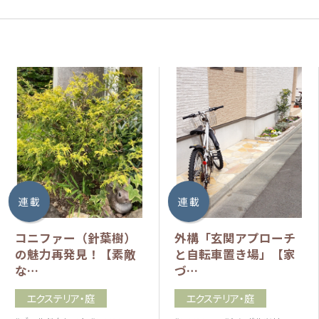
連 載
連 載
コニファー（針葉樹）
外構「玄関アプローチ
の魅力再発見！【素敵
と自転車置き場」【家
な…
づ…
エクステリア・庭
エクステリア・庭