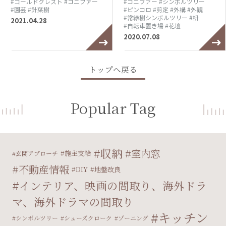
#ゴールドクレスト
#コニファー
#コニファー
#シンボルツリー
#園芸
#針葉樹
#ピンコロ
#剪定
#外構
#外観
#常緑樹シンボルツリー
#枡
2021.04.28
#自転車置き場
#花壇
2020.07.08
トップへ戻る
Popular Tag
収納
室内窓
施主支給
玄関アプローチ
不動産情報
DIY
地盤改良
インテリア、映画の間取り、海外ドラ
マ、海外ドラマの間取り
キッチン
シンボルツリー
シューズクローク
ゾーニング