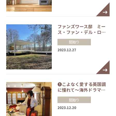
ファンズワース邸 ミー
ス・ファン・デル・ロ…
間取り
2023.12.27
❶こよなく愛する英国調
に憧れて～海外ドラマ…
間取り
2023.12.20