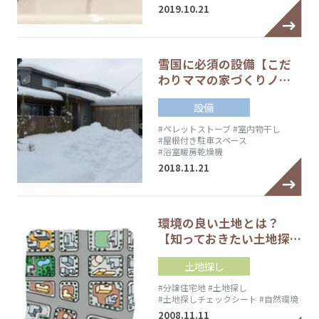
2019.10.21
雪国に必須の設備【こだ
わりママの家づくりノ…
設備
#ペレットストーブ
#室内物干し
#屋根付き駐車スペース
#浴室暖房乾燥機
2018.11.21
環境の良い土地とは？
【知っておきたい土地探…
土地探し
#分譲住宅地
#土地探し
#土地探しチェックシート
#自然環境
2008.11.11