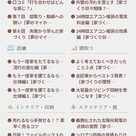
口コミ「打ち合わせはどん
外壁の汚れを落とす【家づ
な感じ？」
くり日々勉強 7…
第７回 間取り・動線への
24時間エアコン暖房の電気
願い【夢のマイホ…
料金編【家づく…
第６回 失敗から学んだ家
24時間エアコン暖房の効果
づくり【夢のマイ…
編【家づくり日…
設備
間取り
もう一度家をたてるなら…
よく考えておくべきだった
流行の変化編【家…
こと２点【家づく…
もう一度家を建てるなら…
全記事からベスト３発表！
仕様編2【家づく…
【家づくりの理想…
もう一度家を建てるなら…
大容量のリビング収納を使
仕様編１【家づく…
いこなす【家づく…
インテリア・収納
エクステリア・庭
売れるなら手放せる！？ 素
義務化された太陽光発電の
早く売るコツ
点検の実際【家づ…
万能！ファイルボックスの
シロアリ防除の見積もり比