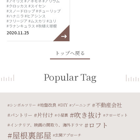
#アイリス
#アネモネ
#アリウム
#クロッカス
#スイセン
#スノードロップ
#チューリップ
#ハナニラ
#ヒアシンス
#フリージア
#ムスカリ
#ユリ
#ラナンキュラス
#秋植え球根
2020.11.25
トップへ戻る
Popular Tag
不動産会社
地盤改良
DIY
シンボルツリー
ゾーニング
吹き抜け
片付け
パントリー
小屋裏
クローゼット
ロフト
インテリア、映画の間取り、海外ドラマ
屋根裏部屋
玄関アプローチ