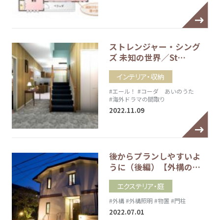
ストレンジャー・シング
ズ 未知の世界／St…
インテリア・収納
#エール！
#コーダ あいのうた
#海外ドラマの間取り
2022.11.09
後からプランしやすいよ
うに（後編）【外構の…
エクステリア・庭
#外構
#外構照明
#物置
#門柱
2022.07.01