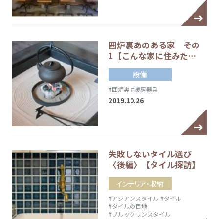
囲炉裏あのある家 その
1【こんな家に住みた…
設備
#囲炉裏
#暖房器具
2019.10.26
失敗しないタイル選び
〈後編〉【タイル探訪】
インテリア・収納
#アジアンスタイル
#タイル
#タイルの目地
#ブルックリンスタイル