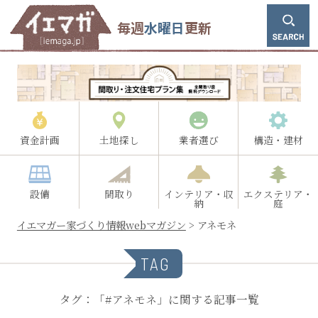
毎週
水曜日
更新
資金計画
土地探し
業者選び
構造・建材
設備
間取り
インテリア・収
エクステリア・
納
庭
イエマガー家づくり情報webマガジン
>
アネモネ
TAG
タグ：「#アネモネ」に関する記事一覧