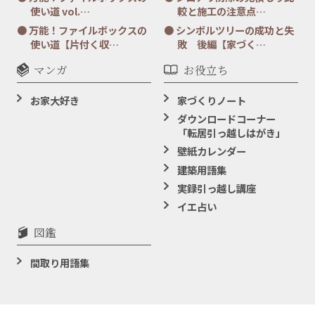
使い道 vol.…
較と施工の注意点…
万能！ファイルボックスの
シンボルツリーの成功と失
使い道【片付く収…
敗 後編【家づく…
マンガ
お役立ち
お家大好き
家づくりノート
ダウンロードコーナー
「転居引っ越しはがき」
壁紙カレンダー
建築用語集
実録引っ越し講座
イエ占い
図鑑
間取り用語集