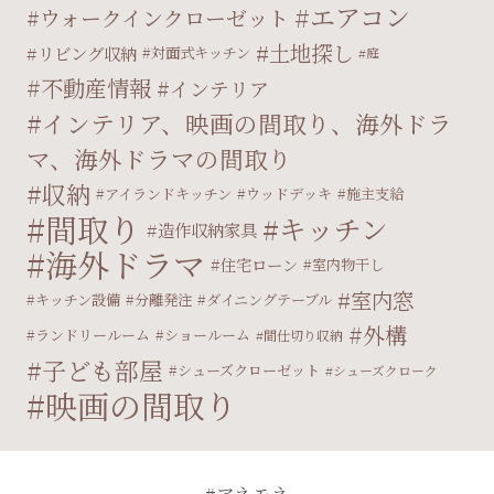
エアコン
ウォークインクローゼット
土地探し
リビング収納
対面式キッチン
庭
不動産情報
インテリア
インテリア、映画の間取り、海外ドラ
マ、海外ドラマの間取り
収納
アイランドキッチン
ウッドデッキ
施主支給
間取り
キッチン
造作収納家具
海外ドラマ
住宅ローン
室内物干し
室内窓
キッチン設備
分離発注
ダイニングテーブル
外構
ランドリールーム
ショールーム
間仕切り収納
子ども部屋
シューズクローゼット
シューズクローク
映画の間取り