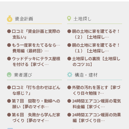
資金計画
土地探し
口コミ「資金計画と実際の
親の土地に家を建てるぞ！
支払い」
（２）【土地探し…
もう一度家をたてるなら…
親の土地に家を建てるぞ！
費用編〈最終回〉…
（１）【土地探し…
ウッドデッキにテラス屋根
土地探しの裏技【土地探し
を付ける【家づく…
のコツ 31】
業者選び
構造・建材
口コミ「打ち合わせはどん
外壁の汚れを落とす【家づ
な感じ？」
くり日々勉強 7…
第７回 間取り・動線への
24時間エアコン暖房の電気
願い【夢のマイホ…
料金編【家づく…
第６回 失敗から学んだ家
24時間エアコン暖房の効果
づくり【夢のマイ…
編【家づくり日…