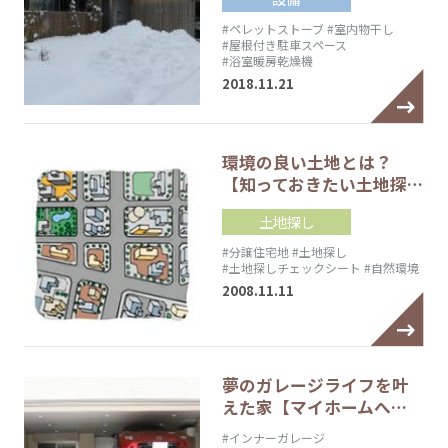
#ペレットストーブ
#室内物干し
#屋根付き駐車スペース
#浴室暖房乾燥機
2018.11.21
環境の良い土地とは？
【知っておきたい土地探…
土地探し
#分譲住宅地
#土地探し
#土地探しチェックシート
#自然環境
2008.11.11
夢のガレージライフを叶
えた家【マイホームへ…
#インナーガレージ