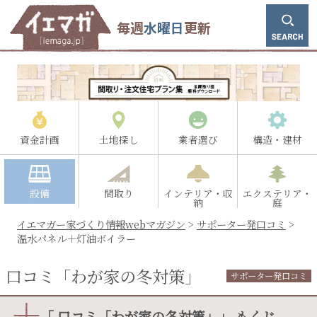
毎週
水曜日
更新
資金計画
土地探し
業者選び
構造・建材
設備
間取り
インテリア・収
エクステリア・
納
庭
イエマガー家づくり情報webマガジン
>
サポーター発口コミ
>
温水パネル＋灯油ボイラー
口コミ「わが家の冬対策」
サポーター発口コミ
「 口コミ「わが家の冬対策」」 もくじ