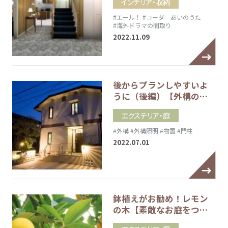
インテリア・収納
#エール！
#コーダ あいのうた
#海外ドラマの間取り
2022.11.09
後からプランしやすいよ
うに（後編）【外構の…
エクステリア・庭
#外構
#外構照明
#物置
#門柱
2022.07.01
鉢植えがお勧め！レモン
の木【素敵なお庭をつ…