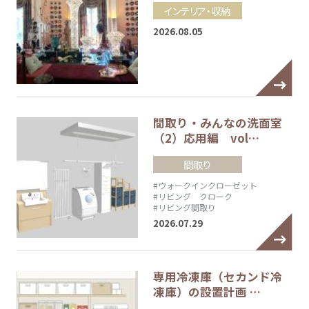
インテリア・収納
2026.08.05
間取り・みんなの洗面室
（2）応用編 vol…
間取り
#ウォークインクローゼット
#リビング クローク
#リビング間取り
2026.07.29
専用冷凍庫（セカンド冷
凍庫）の設置計画 …