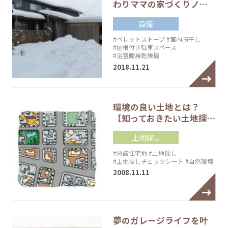
わりママの家づくりノ…
設備
#ペレットストーブ
#室内物干し
#屋根付き駐車スペース
#浴室暖房乾燥機
2018.11.21
環境の良い土地とは？
【知っておきたい土地探…
土地探し
#分譲住宅地
#土地探し
#土地探しチェックシート
#自然環境
2008.11.11
夢のガレージライフを叶