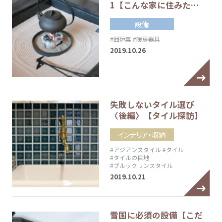
1【こんな家に住みた…
設備
#囲炉裏
#暖房器具
2019.10.26
失敗しないタイル選び
〈後編〉【タイル探訪】
インテリア・収納
#アジアンスタイル
#タイル
#タイルの目地
#ブルックリンスタイル
2019.10.21
雪国に必須の設備【こだ