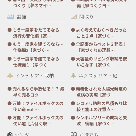
づくり【夢のマイ…
編【家づくり日…
設備
間取り
もう一度家をたてるなら…
よく考えておくべきだった
流行の変化編【家…
こと２点【家づく…
もう一度家を建てるなら…
全記事からベスト３発表！
仕様編2【家づく…
【家づくりの理想…
もう一度家を建てるなら…
大容量のリビング収納を使
仕様編１【家づく…
いこなす【家づく…
インテリア・収納
エクステリア・庭
売れるなら手放せる！？ 素
義務化された太陽光発電の
早く売るコツ
点検の実際【家づ…
万能！ファイルボックスの
シロアリ防除の見積もり比
使い道 vol.…
較と施工の注意点…
万能！ファイルボックスの
シンボルツリーの成功と失
使い道【片付く収…
敗 後編【家づく…
マンガ
お役立ち