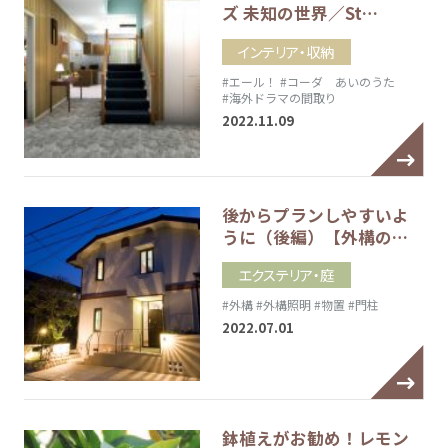
ズ 未知の世界／St…
インテリア・収納
#エール！
#コーダ あいのうた
#海外ドラマの間取り
2022.11.09
後からプランしやすいよ
うに（後編）【外構の…
エクステリア・庭
#外構
#外構照明
#物置
#門柱
2022.07.01
鉢植えがお勧め！レモン