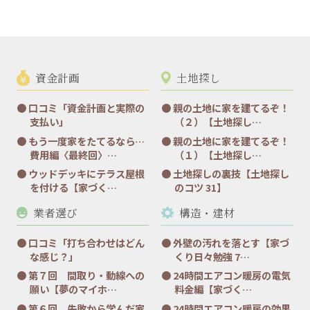
資金計画
土地探し
口コミ「資金計画と実際の
親の土地に家を建てるぞ！
支払い」
（２）【土地探し…
もう一度家をたてるなら…
親の土地に家を建てるぞ！
費用編〈最終回〉…
（１）【土地探し…
ウッドデッキにテラス屋根
土地探しの裏技【土地探し
を付ける【家づく…
のコツ 31】
業者選び
構造・建材
口コミ「打ち合わせはどん
外壁の汚れを落とす【家づ
な感じ？」
くり日々勉強 7…
第７回 間取り・動線への
24時間エアコン暖房の電気
願い【夢のマイホ…
料金編【家づく…
第６回 失敗から学んだ家
24時間エアコン暖房の効果