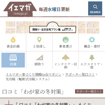
毎週
水曜日
更新
資金計画
土地探し
業者選び
構造・建材
設備
間取り
インテリア・収
エクステリア・
納
庭
イエマガー家づくり情報webマガジン
>
サポーター発口コミ
>
光冷暖（輻射式冷暖システム）
口コミ「わが家の冬対策」
サポーター発口コミ
「 口コミ「わが家の冬対策」」 もくじ