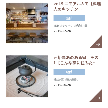
vol.9 ニモアルカモ【料理
人のキッチン…
設備
#DIY
#キッチン
#店舗内装
2019.12.26
囲炉裏あのある家 その
1【こんな家に住みた…
設備
#囲炉裏
#暖房器具
2019.10.26