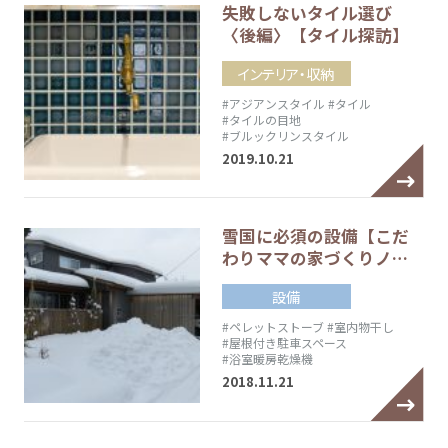
失敗しないタイル選び
〈後編〉【タイル探訪】
インテリア・収納
#アジアンスタイル
#タイル
#タイルの目地
#ブルックリンスタイル
2019.10.21
雪国に必須の設備【こだ
わりママの家づくりノ…
設備
#ペレットストーブ
#室内物干し
#屋根付き駐車スペース
#浴室暖房乾燥機
2018.11.21