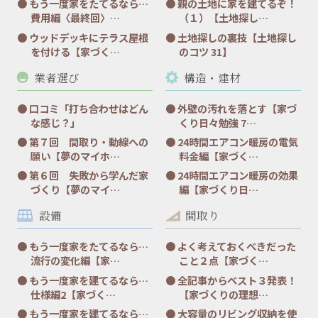
もう一度家をたてるなら…
親の土地に家を建てるぞ！
費用編〈最終回〉…
（１）【土地探し…
ウッドデッキにテラス屋根
土地探しの裏技【土地探し
を付ける【家づく…
のコツ 31】
業者選び
構造・建材
口コミ「打ち合わせはどん
外壁の汚れを落とす【家づ
な感じ？」
くり日々勉強 7…
第７回 間取り・動線への
24時間エアコン暖房の電気
願い【夢のマイホ…
料金編【家づく…
第６回 失敗から学んだ家
24時間エアコン暖房の効果
づくり【夢のマイ…
編【家づくり日…
設備
間取り
もう一度家をたてるなら…
よく考えておくべきだった
流行の変化編【家…
こと２点【家づく…
もう一度家を建てるなら…
全記事からベスト３発表！
仕様編2【家づく…
【家づくりの理想…
もう一度家を建てるなら…
大容量のリビング収納を使