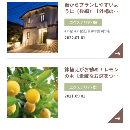
後からプランしやすいよ
うに（後編）【外構の…
エクステリア・庭
#外構
#外構照明
#物置
#門柱
2022.07.01
鉢植えがお勧め！レモン
の木【素敵なお庭をつ…
エクステリア・庭
2021.09.01