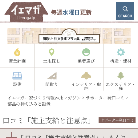
毎週
水曜日
更新
資金計画
土地探し
業者選び
構造・建材
設備
間取り
インテリア・収
エクステリア・
納
庭
イエマガー家づくり情報webマガジン
>
サポーター発口コミ
>
部品の持ち込みと設置
口コミ「施主支給と注意点」
サポーター発口コミ
「 口コミ「施主支給と注意点」」 もくじ