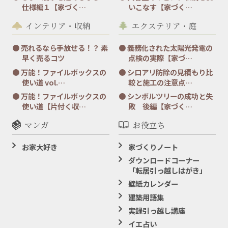
仕様編１【家づく…
いこなす【家づく…
インテリア・収納
エクステリア・庭
売れるなら手放せる！？ 素
義務化された太陽光発電の
早く売るコツ
点検の実際【家づ…
万能！ファイルボックスの
シロアリ防除の見積もり比
使い道 vol.…
較と施工の注意点…
万能！ファイルボックスの
シンボルツリーの成功と失
使い道【片付く収…
敗 後編【家づく…
マンガ
お役立ち
お家大好き
家づくりノート
ダウンロードコーナー
「転居引っ越しはがき」
壁紙カレンダー
建築用語集
実録引っ越し講座
イエ占い