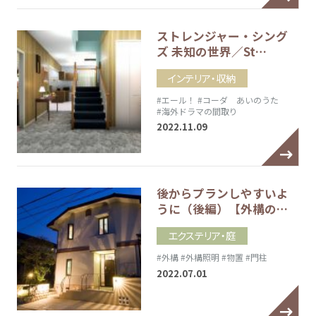
ストレンジャー・シング
ズ 未知の世界／St…
インテリア・収納
#エール！
#コーダ あいのうた
#海外ドラマの間取り
2022.11.09
後からプランしやすいよ
うに（後編）【外構の…
エクステリア・庭
#外構
#外構照明
#物置
#門柱
2022.07.01