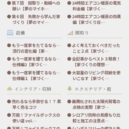
第７回 間取り・動線への
24時間エアコン暖房の電気
願い【夢のマイホ…
料金編【家づく…
第６回 失敗から学んだ家
24時間エアコン暖房の効果
づくり【夢のマイ…
編【家づくり日…
設備
間取り
もう一度家をたてるなら…
よく考えておくべきだった
流行の変化編【家…
こと２点【家づく…
もう一度家を建てるなら…
全記事からベスト３発表！
仕様編2【家づく…
【家づくりの理想…
もう一度家を建てるなら…
大容量のリビング収納を使
仕様編１【家づく…
いこなす【家づく…
インテリア・収納
エクステリア・庭
売れるなら手放せる！？ 素
義務化された太陽光発電の
早く売るコツ
点検の実際【家づ…
万能！ファイルボックスの
シロアリ防除の見積もり比
使い道 vol.…
較と施工の注意点…
万能！ファイルボックスの
シンボルツリーの成功と失