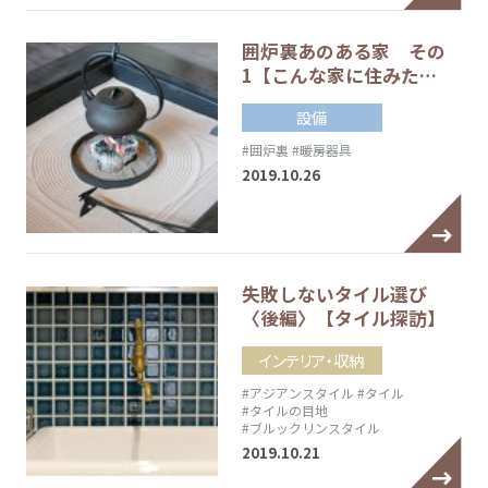
囲炉裏あのある家 その
1【こんな家に住みた…
設備
#囲炉裏
#暖房器具
2019.10.26
失敗しないタイル選び
〈後編〉【タイル探訪】
インテリア・収納
#アジアンスタイル
#タイル
#タイルの目地
#ブルックリンスタイル
2019.10.21