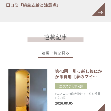
口コミ「施主支給と注意点」
連載記事
連載一覧を見る
第42回 引っ越し後にか
かる費用【夢のマイ…
エクステリア・庭
#エアコン
#吹き抜け
#子ども部屋
#室内窓
2026.08.05