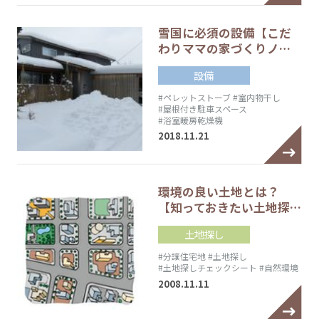
雪国に必須の設備【こだ
わりママの家づくりノ…
設備
#ペレットストーブ
#室内物干し
#屋根付き駐車スペース
#浴室暖房乾燥機
2018.11.21
環境の良い土地とは？
【知っておきたい土地探…
土地探し
#分譲住宅地
#土地探し
#土地探しチェックシート
#自然環境
2008.11.11