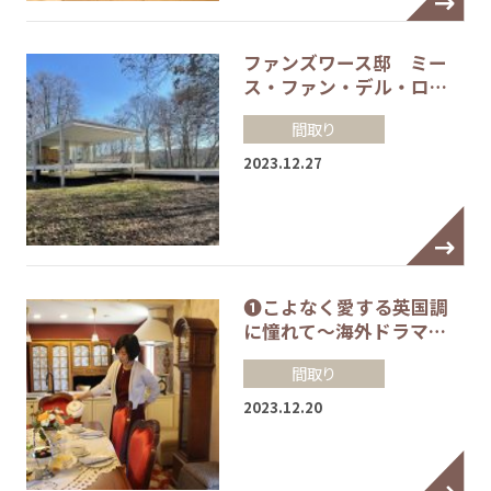
ファンズワース邸 ミー
ス・ファン・デル・ロ…
間取り
2023.12.27
❶こよなく愛する英国調
に憧れて～海外ドラマ…
間取り
2023.12.20