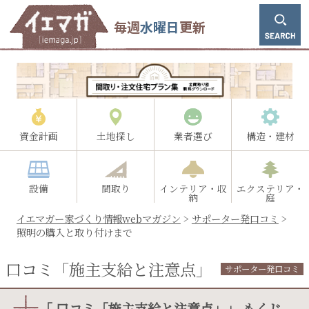
毎週
水曜日
更新
資金計画
土地探し
業者選び
構造・建材
設備
間取り
インテリア・収
エクステリア・
納
庭
イエマガー家づくり情報webマガジン
>
サポーター発口コミ
>
照明の購入と取り付けまで
口コミ「施主支給と注意点」
サポーター発口コミ
「 口コミ「施主支給と注意点」」 もくじ