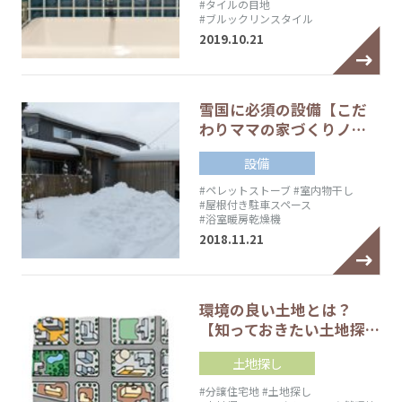
#タイルの目地
#ブルックリンスタイル
2019.10.21
雪国に必須の設備【こだ
わりママの家づくりノ…
設備
#ペレットストーブ
#室内物干し
#屋根付き駐車スペース
#浴室暖房乾燥機
2018.11.21
環境の良い土地とは？
【知っておきたい土地探…
土地探し
#分譲住宅地
#土地探し