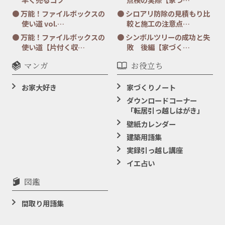
万能！ファイルボックスの
シロアリ防除の見積もり比
使い道 vol.…
較と施工の注意点…
万能！ファイルボックスの
シンボルツリーの成功と失
使い道【片付く収…
敗 後編【家づく…
マンガ
お役立ち
お家大好き
家づくりノート
ダウンロードコーナー
「転居引っ越しはがき」
壁紙カレンダー
建築用語集
実録引っ越し講座
イエ占い
図鑑
間取り用語集