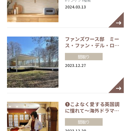
#サンゲツ
#壁紙
2024.03.13
ファンズワース邸 ミー
ス・ファン・デル・ロ…
間取り
2023.12.27
❶こよなく愛する英国調
に憧れて～海外ドラマ…
間取り
2023.12.20