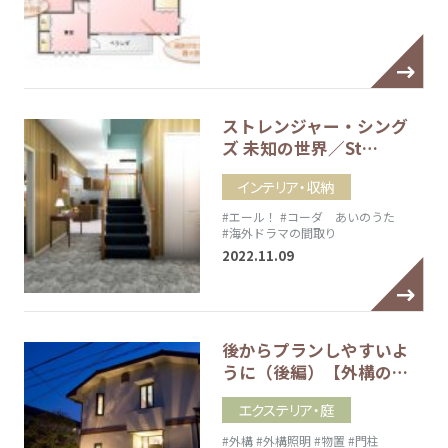
ストレンジャー・シング
ズ 未知の世界／St…
インテリア・収納
#エール！
#コーダ あいのうた
#海外ドラマの間取り
2022.11.09
後からプランしやすいよ
うに（後編）【外構の…
エクステリア・庭
#外構
#外構照明
#物置
#門柱