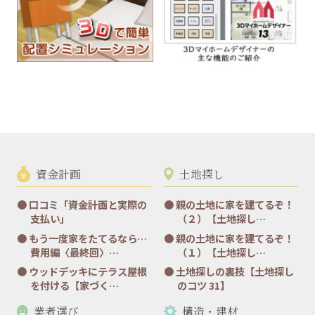
資金計画
土地探し
口コミ「資金計画と実際の
親の土地に家を建てるぞ！
支払い」
（２）【土地探し…
もう一度家をたてるなら…
親の土地に家を建てるぞ！
費用編〈最終回〉…
（１）【土地探し…
ウッドデッキにテラス屋根
土地探しの裏技【土地探し
を付ける【家づく…
のコツ 31】
業者選び
構造・建材