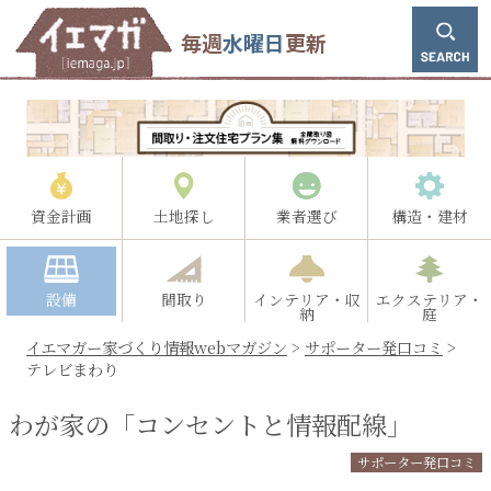
毎週
水曜日
更新
資金計画
土地探し
業者選び
構造・建材
設備
間取り
インテリア・収
エクステリア・
納
庭
イエマガー家づくり情報webマガジン
>
サポーター発口コミ
>
テレビまわり
わが家の「コンセントと情報配線」
サポーター発口コミ