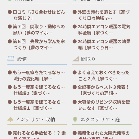
口コミ「打ち合わせはどん
外壁の汚れを落とす【家づ
な感じ？」
くり日々勉強 7…
第７回 間取り・動線への
24時間エアコン暖房の電気
願い【夢のマイホ…
料金編【家づく…
第６回 失敗から学んだ家
24時間エアコン暖房の効果
づくり【夢のマイ…
編【家づくり日…
設備
間取り
もう一度家をたてるなら…
よく考えておくべきだった
流行の変化編【家…
こと２点【家づく…
もう一度家を建てるなら…
全記事からベスト３発表！
仕様編2【家づく…
【家づくりの理想…
もう一度家を建てるなら…
大容量のリビング収納を使
仕様編１【家づく…
いこなす【家づく…
インテリア・収納
エクステリア・庭
売れるなら手放せる！？ 素
義務化された太陽光発電の
早く売るコツ
点検の実際【家づ…