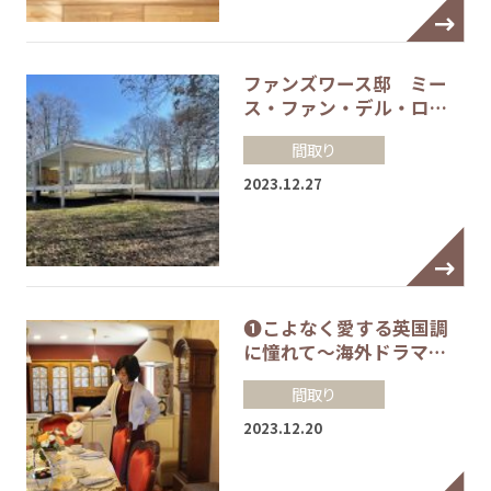
ファンズワース邸 ミー
ス・ファン・デル・ロ…
間取り
2023.12.27
❶こよなく愛する英国調
に憧れて～海外ドラマ…
間取り
2023.12.20