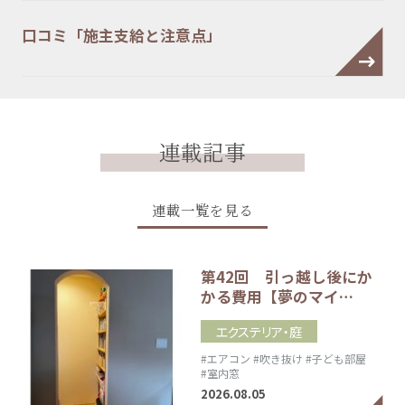
口コミ「施主支給と注意点」
連載記事
連載一覧を見る
第42回 引っ越し後にか
かる費用【夢のマイ…
エクステリア・庭
#エアコン
#吹き抜け
#子ども部屋
#室内窓
2026.08.05