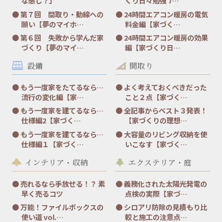
な感じ？」
くり日々勉強 7…
第７回 間取り・動線への
24時間エアコン暖房の電気
願い【夢のマイホ…
料金編【家づく…
第６回 失敗から学んだ家
24時間エアコン暖房の効果
づくり【夢のマイ…
編【家づくり日…
設備
間取り
もう一度家をたてるなら…
よく考えておくべきだった
流行の変化編【家…
こと２点【家づく…
もう一度家を建てるなら…
全記事からベスト３発表！
仕様編2【家づく…
【家づくりの理想…
もう一度家を建てるなら…
大容量のリビング収納を使
仕様編１【家づく…
いこなす【家づく…
インテリア・収納
エクステリア・庭
売れるなら手放せる！？ 素
義務化された太陽光発電の
早く売るコツ
点検の実際【家づ…
万能！ファイルボックスの
シロアリ防除の見積もり比
使い道 vol.…
較と施工の注意点…