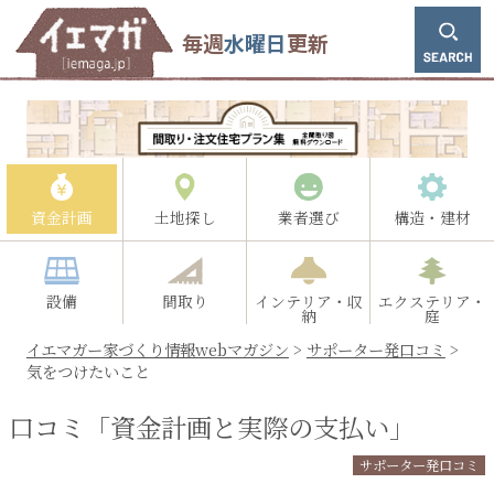
毎週
水曜日
更新
資金計画
土地探し
業者選び
構造・建材
設備
間取り
インテリア・収
エクステリア・
納
庭
イエマガー家づくり情報webマガジン
>
サポーター発口コミ
>
気をつけたいこと
口コミ「資金計画と実際の支払い」
サポーター発口コミ