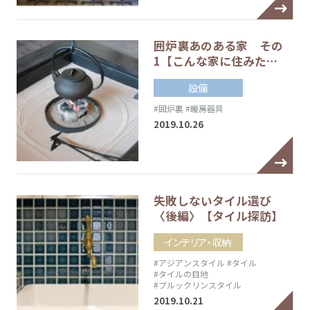
囲炉裏あのある家 その
1【こんな家に住みた…
設備
#囲炉裏
#暖房器具
2019.10.26
失敗しないタイル選び
〈後編〉【タイル探訪】
インテリア・収納
#アジアンスタイル
#タイル
#タイルの目地
#ブルックリンスタイル
2019.10.21