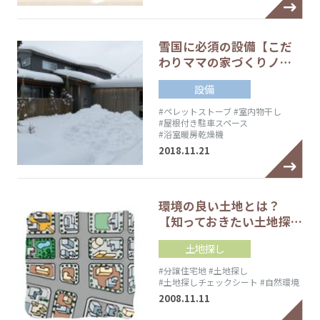
雪国に必須の設備【こだ
わりママの家づくりノ…
設備
#ペレットストーブ
#室内物干し
#屋根付き駐車スペース
#浴室暖房乾燥機
2018.11.21
環境の良い土地とは？
【知っておきたい土地探…
土地探し
#分譲住宅地
#土地探し
#土地探しチェックシート
#自然環境
2008.11.11