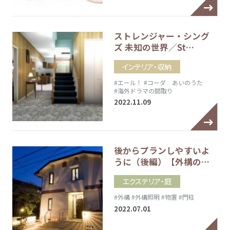
ストレンジャー・シング
ズ 未知の世界／St…
インテリア・収納
#エール！
#コーダ あいのうた
#海外ドラマの間取り
2022.11.09
後からプランしやすいよ
うに（後編）【外構の…
エクステリア・庭
#外構
#外構照明
#物置
#門柱
2022.07.01