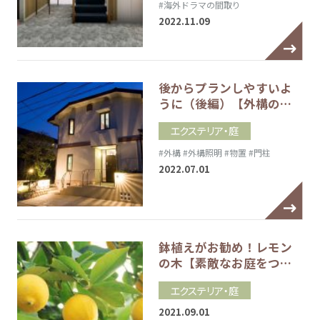
#海外ドラマの間取り
2022.11.09
後からプランしやすいよ
うに（後編）【外構の…
エクステリア・庭
#外構
#外構照明
#物置
#門柱
2022.07.01
鉢植えがお勧め！レモン
の木【素敵なお庭をつ…
エクステリア・庭
2021.09.01