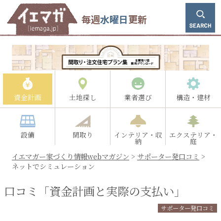
毎週
水曜日
更新
資金計画
土地探し
業者選び
構造・建材
設備
間取り
インテリア・収
エクステリア・
納
庭
イエマガー家づくり情報webマガジン
>
サポーター発口コミ
>
ネットでシミュレーション
口コミ「資金計画と実際の支払い」
サポーター発口コミ