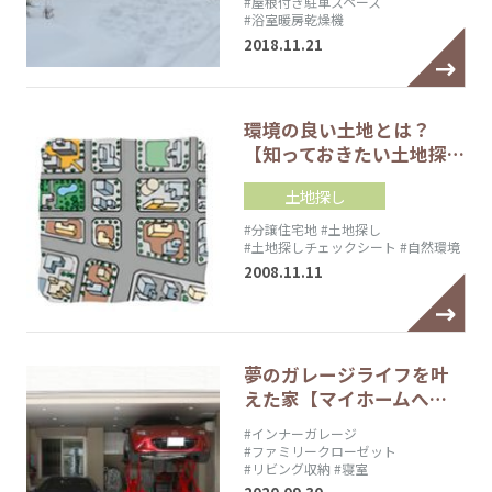
#屋根付き駐車スペース
#浴室暖房乾燥機
2018.11.21
環境の良い土地とは？
【知っておきたい土地探…
土地探し
#分譲住宅地
#土地探し
#土地探しチェックシート
#自然環境
2008.11.11
夢のガレージライフを叶
えた家【マイホームへ…
#インナーガレージ
#ファミリークローゼット
#リビング収納
#寝室