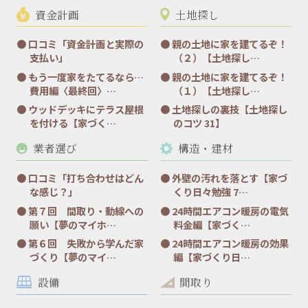
資金計画
土地探し
口コミ「資金計画と実際の
親の土地に家を建てるぞ！
支払い」
（２）【土地探し…
もう一度家をたてるなら…
親の土地に家を建てるぞ！
費用編〈最終回〉…
（１）【土地探し…
ウッドデッキにテラス屋根
土地探しの裏技【土地探し
を付ける【家づく…
のコツ 31】
業者選び
構造・建材
口コミ「打ち合わせはどん
外壁の汚れを落とす【家づ
な感じ？」
くり日々勉強 7…
第７回 間取り・動線への
24時間エアコン暖房の電気
願い【夢のマイホ…
料金編【家づく…
第６回 失敗から学んだ家
24時間エアコン暖房の効果
づくり【夢のマイ…
編【家づくり日…
設備
間取り