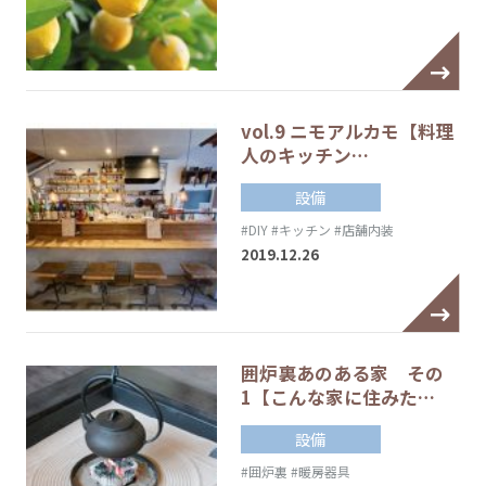
vol.9 ニモアルカモ【料理
人のキッチン…
設備
#DIY
#キッチン
#店舗内装
2019.12.26
囲炉裏あのある家 その
1【こんな家に住みた…
設備
#囲炉裏
#暖房器具