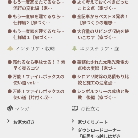
もう一度家をたてるなら…
よく考えておくべきだった
流行の変化編【家…
こと２点【家づく…
もう一度家を建てるなら…
全記事からベスト３発表！
仕様編2【家づく…
【家づくりの理想…
もう一度家を建てるなら…
大容量のリビング収納を使
仕様編１【家づく…
いこなす【家づく…
インテリア・収納
エクステリア・庭
売れるなら手放せる！？ 素
義務化された太陽光発電の
早く売るコツ
点検の実際【家づ…
万能！ファイルボックスの
シロアリ防除の見積もり比
使い道 vol.…
較と施工の注意点…
万能！ファイルボックスの
シンボルツリーの成功と失
使い道【片付く収…
敗 後編【家づく…
マンガ
お役立ち
お家大好き
家づくりノート
ダウンロードコーナー
「転居引っ越しはがき」