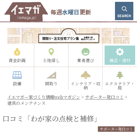
毎週
水曜日
更新
資金計画
土地探し
業者選び
構造・建材
設備
間取り
インテリア・収
エクステリア・
納
庭
イエマガー家づくり情報webマガジン
>
サポーター発口コミ
>
建具のメンテナンス
口コミ「わが家の点検と補修」
サポーター発口コミ