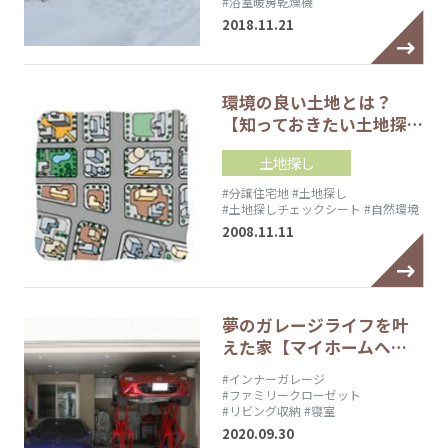
#浴室暖房乾燥機
2018.11.21
環境の良い土地とは？
【知っておきたい土地探…
土地探し
#分譲住宅地
#土地探し
#土地探しチェックシート
#自然環境
2008.11.11
夢のガレージライフを叶
えた家【マイホームへ…
#インナーガレージ
#ファミリークローゼット
#リビング収納
#寝室
2020.09.30