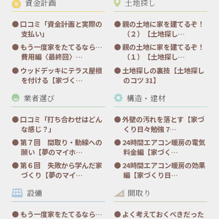
資金計画
土地探し
口コミ「資金計画と実際の
親の土地に家を建てるぞ！
支払い」
（２）【土地探し…
もう一度家をたてるなら…
親の土地に家を建てるぞ！
費用編〈最終回〉…
（１）【土地探し…
ウッドデッキにテラス屋根
土地探しの裏技【土地探し
を付ける【家づく…
のコツ 31】
業者選び
構造・建材
口コミ「打ち合わせはどん
外壁の汚れを落とす【家づ
な感じ？」
くり日々勉強 7…
第７回 間取り・動線への
24時間エアコン暖房の電気
願い【夢のマイホ…
料金編【家づく…
第６回 失敗から学んだ家
24時間エアコン暖房の効果
づくり【夢のマイ…
編【家づくり日…
設備
間取り
もう一度家をたてるなら…
よく考えておくべきだった