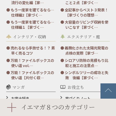
流行の変化編【家…
こと２点【家づく…
もう一度家を建てるなら…
全記事からベスト３発表！
仕様編2【家づく…
【家づくりの理想…
もう一度家を建てるなら…
大容量のリビング収納を使
仕様編１【家づく…
いこなす【家づく…
インテリア・収納
エクステリア・庭
売れるなら手放せる！？ 素
義務化された太陽光発電の
早く売るコツ
点検の実際【家づ…
万能！ファイルボックスの
シロアリ防除の見積もり比
使い道 vol.…
較と施工の注意点…
万能！ファイルボックスの
シンボルツリーの成功と失
使い道【片付く収…
敗 後編【家づく…
マンガ
お役立ち
お家大好き
家づくりノート
ダウンロードコーナー
イエマガ８つのカテゴリー
「転居引っ越しはがき」