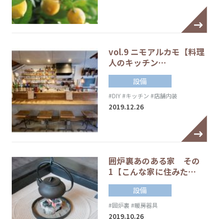
vol.9 ニモアルカモ【料理
人のキッチン…
設備
#DIY
#キッチン
#店舗内装
2019.12.26
囲炉裏あのある家 その
1【こんな家に住みた…
設備
#囲炉裏
#暖房器具
2019.10.26