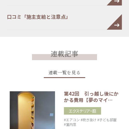
口コミ「施主支給と注意点」
連載記事
連載一覧を見る
第42回 引っ越し後にか
かる費用【夢のマイ…
エクステリア・庭
#エアコン
#吹き抜け
#子ども部屋
#室内窓