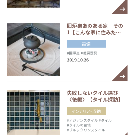
囲炉裏あのある家 その
1【こんな家に住みた…
設備
#囲炉裏
#暖房器具
2019.10.26
失敗しないタイル選び
〈後編〉【タイル探訪】
インテリア・収納
#アジアンスタイル
#タイル
#タイルの目地
#ブルックリンスタイル