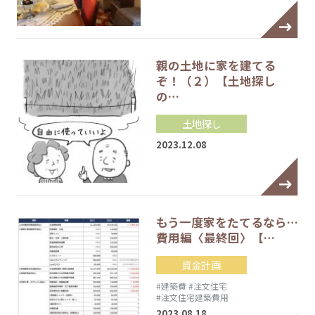
親の土地に家を建てる
ぞ！（２）【土地探し
の…
土地探し
2023.12.08
もう一度家をたてるなら…
費用編〈最終回〉【…
資金計画
#建築費
#注文住宅
#注文住宅建築費用
2023.08.18