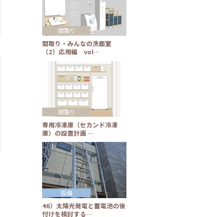
間取り
間取り・みんなの洗面室
（2）応用編 vol…
間取り
専用冷凍庫（セカンド冷凍
庫）の設置計画 …
設備
46）太陽光発電と蓄電池の後
付けを検討する…