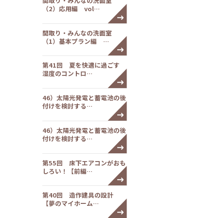
間取り・みんなの洗面室
（2）応用編 vol…
間取り・みんなの洗面室
（1）基本プラン編 …
第41回 夏を快適に過ごす
湿度のコントロ…
46）太陽光発電と蓄電池の後
付けを検討する…
46）太陽光発電と蓄電池の後
付けを検討する…
第55回 床下エアコンがおも
しろい！【前編…
第40回 造作建具の設計
【夢のマイホーム…