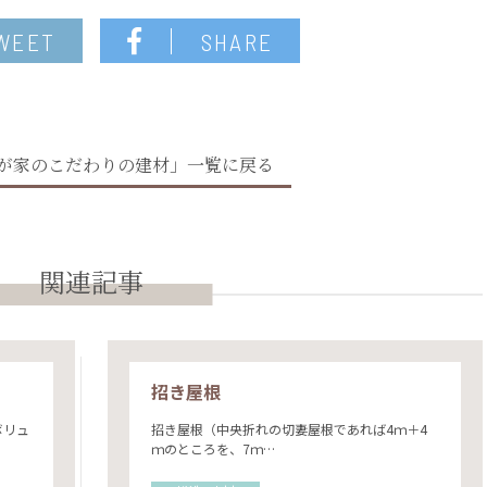
WEET
SHARE
が家のこだわりの建材」一覧に戻る
関連記事
招き屋根
ボリュ
招き屋根（中央折れの切妻屋根であれば4ｍ＋4
ｍのところを、7ｍ…