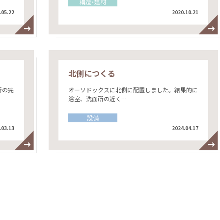
構造・建材
.05.22
2020.10.21
】
北側につくる
所の完
オーソドックスに北側に配置しました。結果的に
浴室、洗面所の近く…
設備
.03.13
2024.04.17