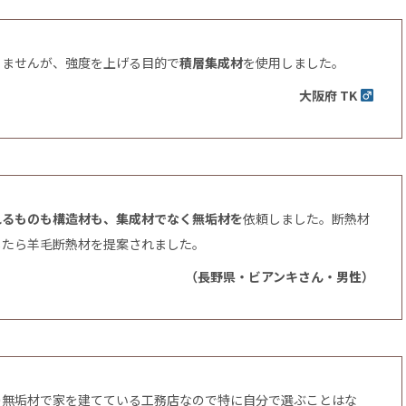
りませんが、強度を上げる目的で
積層集成材
を使用しました。
大阪府 TK
れるものも構造材も、集成材でなく無垢材を
依頼しました。断熱材
したら羊毛断熱材を提案されました。
（長野県・ビアンキさん・男性）
の無垢材で家を建てている工務店なので特に自分で選ぶことはな