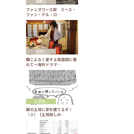
間取り
ファンズワース邸 ミース・
ファン・デル・ロ…
間取り
❶こよなく愛する英国調に憧
れて～海外ドラマ…
土地探し
親の土地に家を建てるぞ！
（２）【土地探しの…