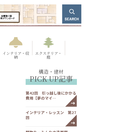
インテリア・収
エクステリア・
納
庭
構造・建材
PICK UP記事
第42回 引っ越し後にかかる
費用【夢のマイ…
インテリア・レッスン 第27
回