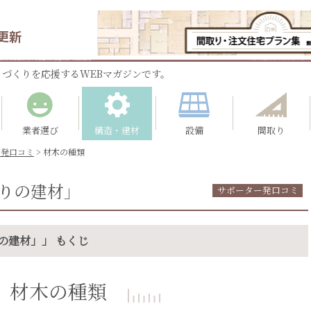
更新
づくりを応援するWEBマガジンです。
業者選び
構造・建材
設備
間取り
ー発口コミ
>
材木の種類
りの建材」
サポーター発口コミ
の建材」」 もくじ
材木の種類