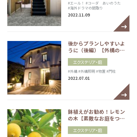
#エール！
#コーダ あいのうた
#海外ドラマの間取り
2022.11.09
後からプランしやすいよ
うに（後編）【外構の…
エクステリア・庭
#外構
#外構照明
#物置
#門柱
2022.07.01
鉢植えがお勧め！レモン
の木【素敵なお庭をつ…
エクステリア・庭