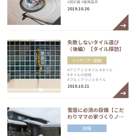
#囲炉裏
#暖房器具
2019.10.26
失敗しないタイル選び
〈後編〉【タイル探訪】
インテリア・収納
#アジアンスタイル
#タイル
#タイルの目地
#ブルックリンスタイル
2019.10.21
雪国に必須の設備【こだ
わりママの家づくりノ…
設備