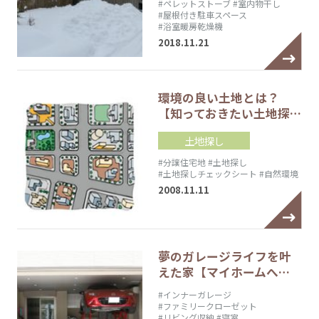
#ペレットストーブ
#室内物干し
#屋根付き駐車スペース
#浴室暖房乾燥機
2018.11.21
環境の良い土地とは？
【知っておきたい土地探…
土地探し
#分譲住宅地
#土地探し
#土地探しチェックシート
#自然環境
2008.11.11
夢のガレージライフを叶
えた家【マイホームへ…
#インナーガレージ
#ファミリークローゼット
#リビング収納
#寝室