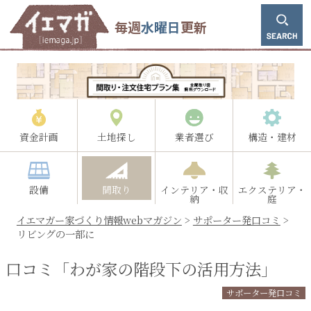
毎週
水曜日
更新
資金計画
土地探し
業者選び
構造・建材
設備
間取り
インテリア・収
エクステリア・
納
庭
イエマガー家づくり情報webマガジン
>
サポーター発口コミ
>
リビングの一部に
口コミ「わが家の階段下の活用方法」
サポーター発口コミ