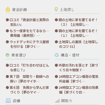
資金計画
土地探し
口コミ「資金計画と実際の
親の土地に家を建てるぞ！
支払い」
（２）【土地探し…
もう一度家をたてるなら…
親の土地に家を建てるぞ！
費用編〈最終回〉…
（１）【土地探し…
ウッドデッキにテラス屋根
土地探しの裏技【土地探し
を付ける【家づく…
のコツ 31】
業者選び
構造・建材
口コミ「打ち合わせはどん
外壁の汚れを落とす【家づ
な感じ？」
くり日々勉強 7…
第７回 間取り・動線への
24時間エアコン暖房の電気
願い【夢のマイホ…
料金編【家づく…
第６回 失敗から学んだ家
24時間エアコン暖房の効果
づくり【夢のマイ…
編【家づくり日…
設備
間取り