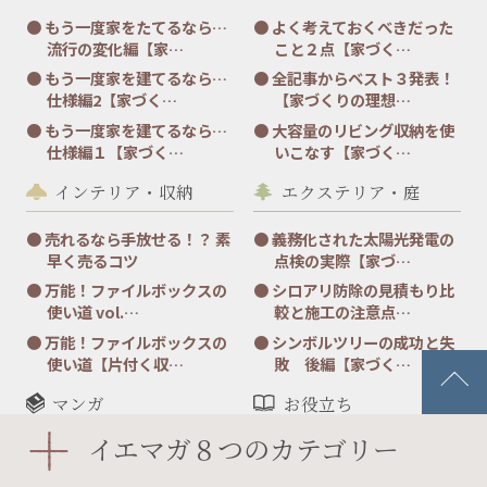
もう一度家をたてるなら…
よく考えておくべきだった
流行の変化編【家…
こと２点【家づく…
もう一度家を建てるなら…
全記事からベスト３発表！
仕様編2【家づく…
【家づくりの理想…
もう一度家を建てるなら…
大容量のリビング収納を使
仕様編１【家づく…
いこなす【家づく…
インテリア・収納
エクステリア・庭
売れるなら手放せる！？ 素
義務化された太陽光発電の
早く売るコツ
点検の実際【家づ…
万能！ファイルボックスの
シロアリ防除の見積もり比
使い道 vol.…
較と施工の注意点…
万能！ファイルボックスの
シンボルツリーの成功と失
使い道【片付く収…
敗 後編【家づく…
マンガ
お役立ち
イエマガ８つのカテゴリー
お家大好き
家づくりノート
ダウンロードコーナー