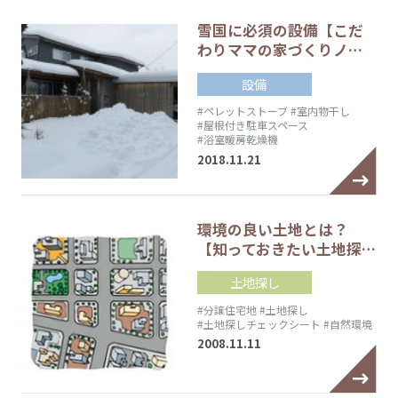
雪国に必須の設備【こだ
わりママの家づくりノ…
設備
#ペレットストーブ
#室内物干し
#屋根付き駐車スペース
#浴室暖房乾燥機
2018.11.21
環境の良い土地とは？
【知っておきたい土地探…
土地探し
#分譲住宅地
#土地探し
#土地探しチェックシート
#自然環境
2008.11.11