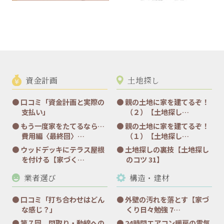
資金計画
土地探し
口コミ「資金計画と実際の
親の土地に家を建てるぞ！
支払い」
（２）【土地探し…
もう一度家をたてるなら…
親の土地に家を建てるぞ！
費用編〈最終回〉…
（１）【土地探し…
ウッドデッキにテラス屋根
土地探しの裏技【土地探し
を付ける【家づく…
のコツ 31】
業者選び
構造・建材
口コミ「打ち合わせはどん
外壁の汚れを落とす【家づ
な感じ？」
くり日々勉強 7…
第７回 間取り・動線への
24時間エアコン暖房の電気