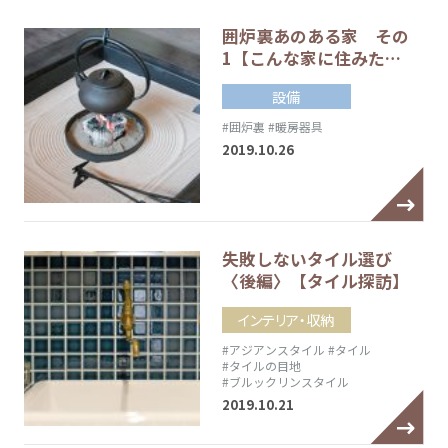
囲炉裏あのある家 その
1【こんな家に住みた…
設備
#囲炉裏
#暖房器具
2019.10.26
失敗しないタイル選び
〈後編〉【タイル探訪】
インテリア・収納
#アジアンスタイル
#タイル
#タイルの目地
#ブルックリンスタイル
2019.10.21