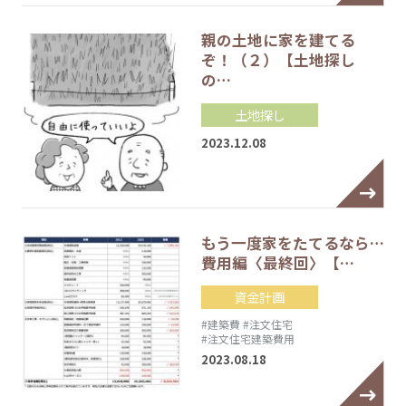
親の土地に家を建てる
ぞ！（２）【土地探し
の…
土地探し
2023.12.08
もう一度家をたてるなら…
費用編〈最終回〉【…
資金計画
#建築費
#注文住宅
#注文住宅建築費用
2023.08.18