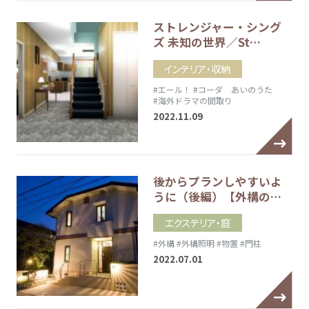
ストレンジャー・シング
ズ 未知の世界／St…
インテリア・収納
#エール！
#コーダ あいのうた
#海外ドラマの間取り
2022.11.09
後からプランしやすいよ
うに（後編）【外構の…
エクステリア・庭
#外構
#外構照明
#物置
#門柱
2022.07.01