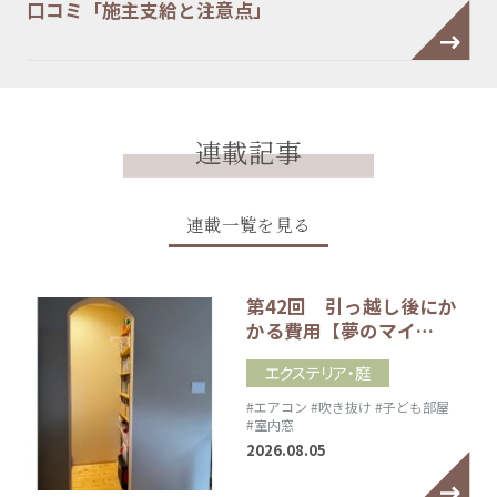
口コミ「施主支給と注意点」
連載記事
連載一覧を見る
第42回 引っ越し後にか
かる費用【夢のマイ…
エクステリア・庭
#エアコン
#吹き抜け
#子ども部屋
#室内窓
2026.08.05