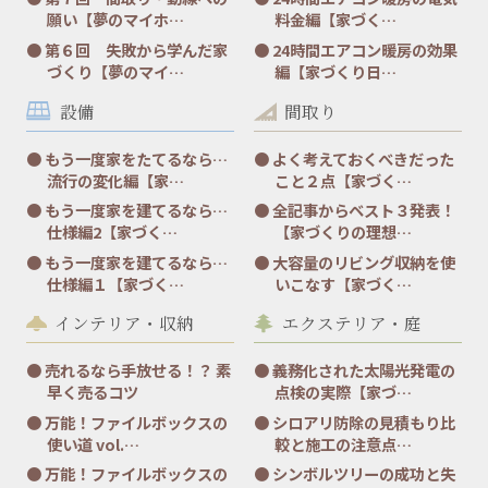
願い【夢のマイホ…
料金編【家づく…
第６回 失敗から学んだ家
24時間エアコン暖房の効果
づくり【夢のマイ…
編【家づくり日…
設備
間取り
もう一度家をたてるなら…
よく考えておくべきだった
流行の変化編【家…
こと２点【家づく…
もう一度家を建てるなら…
全記事からベスト３発表！
仕様編2【家づく…
【家づくりの理想…
もう一度家を建てるなら…
大容量のリビング収納を使
仕様編１【家づく…
いこなす【家づく…
インテリア・収納
エクステリア・庭
売れるなら手放せる！？ 素
義務化された太陽光発電の
早く売るコツ
点検の実際【家づ…
万能！ファイルボックスの
シロアリ防除の見積もり比
使い道 vol.…
較と施工の注意点…
万能！ファイルボックスの
シンボルツリーの成功と失