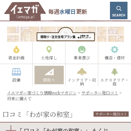
毎週
水曜日
更新
資金計画
土地探し
業者選び
構造・建材
設備
間取り
インテリア・収
エクステリア・
納
庭
イエマガー家づくり情報webマガジン
>
サポーター発口コミ
>
将来に備えて
口コミ「わが家の和室」
サポーター発口コミ
「 口コミ「わが家の和室」」 もくじ