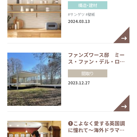
構造・建材
#サンゲツ
#壁紙
2024.03.13
ファンズワース邸 ミー
ス・ファン・デル・ロ…
間取り
2023.12.27
❶こよなく愛する英国調
に憧れて～海外ドラマ…