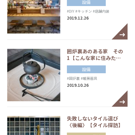
設備
#DIY
#キッチン
#店舗内装
2019.12.26
囲炉裏あのある家 その
1【こんな家に住みた…
設備
#囲炉裏
#暖房器具
2019.10.26
失敗しないタイル選び
〈後編〉【タイル探訪】