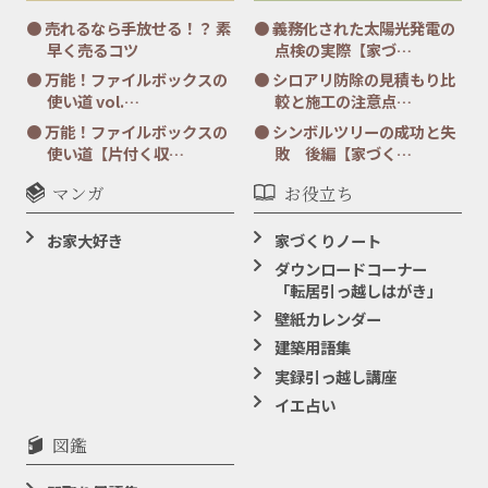
売れるなら手放せる！？ 素
義務化された太陽光発電の
早く売るコツ
点検の実際【家づ…
万能！ファイルボックスの
シロアリ防除の見積もり比
使い道 vol.…
較と施工の注意点…
万能！ファイルボックスの
シンボルツリーの成功と失
使い道【片付く収…
敗 後編【家づく…
マンガ
お役立ち
お家大好き
家づくりノート
ダウンロードコーナー
「転居引っ越しはがき」
壁紙カレンダー
建築用語集
実録引っ越し講座
イエ占い
図鑑