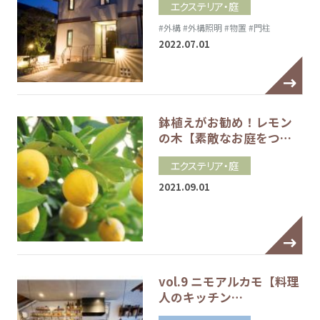
エクステリア・庭
#外構
#外構照明
#物置
#門柱
2022.07.01
鉢植えがお勧め！レモン
の木【素敵なお庭をつ…
エクステリア・庭
2021.09.01
vol.9 ニモアルカモ【料理
人のキッチン…