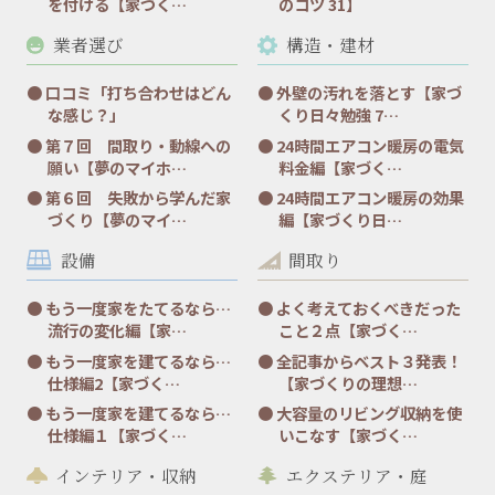
を付ける【家づく…
のコツ 31】
業者選び
構造・建材
口コミ「打ち合わせはどん
外壁の汚れを落とす【家づ
な感じ？」
くり日々勉強 7…
第７回 間取り・動線への
24時間エアコン暖房の電気
願い【夢のマイホ…
料金編【家づく…
第６回 失敗から学んだ家
24時間エアコン暖房の効果
づくり【夢のマイ…
編【家づくり日…
設備
間取り
もう一度家をたてるなら…
よく考えておくべきだった
流行の変化編【家…
こと２点【家づく…
もう一度家を建てるなら…
全記事からベスト３発表！
仕様編2【家づく…
【家づくりの理想…
もう一度家を建てるなら…
大容量のリビング収納を使
仕様編１【家づく…
いこなす【家づく…
インテリア・収納
エクステリア・庭