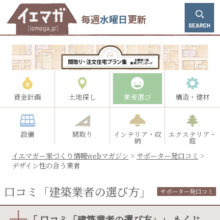
毎週
水曜日
更新
資金計画
土地探し
業者選び
構造・建材
設備
間取り
インテリア・収
エクステリア・
納
庭
イエマガー家づくり情報webマガジン
>
サポーター発口コミ
>
デザイン性の合う業者
口コミ「建築業者の選び方」
サポーター発口コミ
「 口コミ「建築業者の選び方」」 もくじ