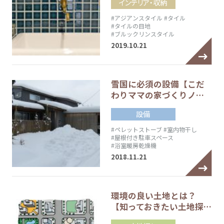
インテリア・収納
#アジアンスタイル
#タイル
#タイルの目地
#ブルックリンスタイル
2019.10.21
雪国に必須の設備【こだ
わりママの家づくりノ…
設備
#ペレットストーブ
#室内物干し
#屋根付き駐車スペース
#浴室暖房乾燥機
2018.11.21
環境の良い土地とは？
【知っておきたい土地探…