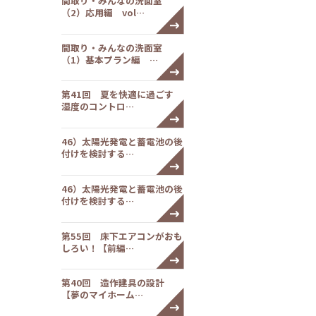
間取り・みんなの洗面室
（2）応用編 vol…
間取り・みんなの洗面室
（1）基本プラン編 …
第41回 夏を快適に過ごす
湿度のコントロ…
46）太陽光発電と蓄電池の後
付けを検討する…
46）太陽光発電と蓄電池の後
付けを検討する…
第55回 床下エアコンがおも
しろい！【前編…
第40回 造作建具の設計
【夢のマイホーム…