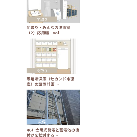
間取り
間取り・みんなの洗面室
（2）応用編 vol…
間取り
専用冷凍庫（セカンド冷凍
庫）の設置計画 …
設備
46）太陽光発電と蓄電池の後
付けを検討する…