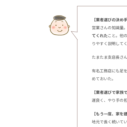
【業者選びの決め
営業さんの知識量
てくれた
こと。他
りやすく説明して
たまたま支店長さ
有名工務店にも足
めておいた。
【業者選びで家族
運良く、やり手の
【もう一度、家を
地元で長く続いて