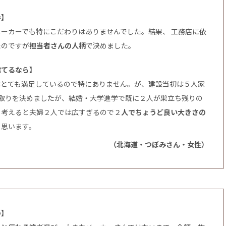
手】
ーカーでも特にこだわりはありませんでした。結果、 工務店に依
たのですが
担当者さんの人柄
で決めました。
建てるなら】
はとても満足しているので特にありません。が、建設当初は５人家
間取りを決めましたが、結婚・大学進学で既に２人が巣立ち残りの
と考えると夫婦２人では広すぎるので２
人でちょうど良い大きさの
と思います。
（北海道・つぼみさん・女性）
手】