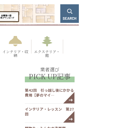
インテリア・収
エクステリア・
納
庭
業者選び
PICK UP記事
第42回 引っ越し後にかかる
費用【夢のマイ…
インテリア・レッスン 第27
回