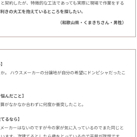
ーと契約したが、特徴的な工法であっても実際に現場で作業をする
腕利きの大工を抱えているところを探したい
。
（和歌山県・くまきちさん・男性）
手】
か。 ハウスメーカーの分譲地が自分の希望にドンピシャだったこ
で悩んだこと】
予算がなかなか合わずに何度か衝突したこと。
建てるなら】
るメーカーはないのですが今の家が気に入っているのでまた同じと
思います。次建てるとしたら歳をとっているので平屋が理想です