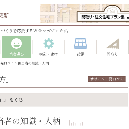
更新
づくりを応援するWEBマガジンです。
業者選び
構造・建材
設備
間取り
ー発口コミ
>
担当者の知識・人柄
方」
サポーター発口コミ
」」 もくじ
当者の知識・人柄