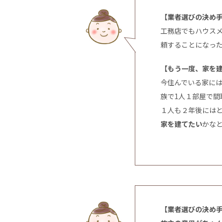
【業者選びの決め
工務店でもハウスメ
頼することになっ
【もう一度、家を
今住んでいる家に
族で1人１部屋で
１人も２年後には
家を建てたい
かな
【業者選びの決め