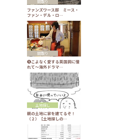
間取り
ファンズワース邸 ミース・
ファン・デル・ロ…
間取り
❶こよなく愛する英国調に憧
れて～海外ドラマ…
土地探し
親の土地に家を建てるぞ！
（２）【土地探しの…