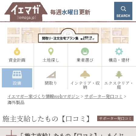
毎週
水曜日
更新
資金計画
土地探し
業者選び
構造・建材
設備
間取り
インテリア・収
エクステリア・
納
庭
イエマガー家づくり情報webマガジン
>
サポーター発口コミ
>
海外製品
施主支給したもの【口コミ】
サポーター発口コミ
「 施主支給したもの【口コミ】」 もくじ