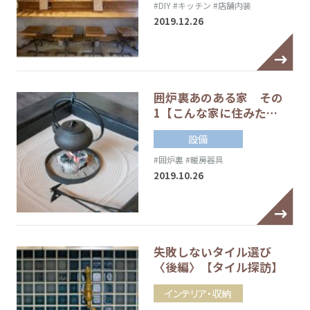
#DIY
#キッチン
#店舗内装
2019.12.26
囲炉裏あのある家 その
1【こんな家に住みた…
設備
#囲炉裏
#暖房器具
2019.10.26
失敗しないタイル選び
〈後編〉【タイル探訪】
インテリア・収納