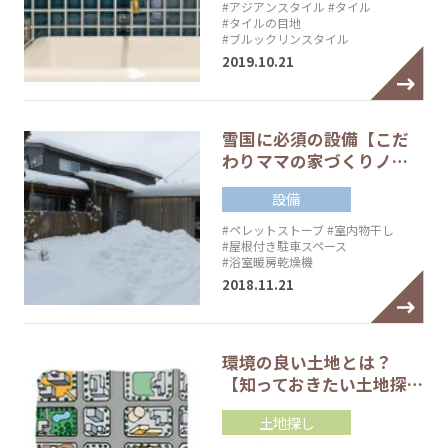
#アジアンスタイル
#タイル
#タイルの目地
#ブルックリンスタイル
2019.10.21
雪国に必須の設備【こだ
わりママの家づくりノ…
設備
#ペレットストーブ
#室内物干し
#屋根付き駐車スペース
#浴室暖房乾燥機
2018.11.21
環境の良い土地とは？
【知っておきたい土地探…
土地探し