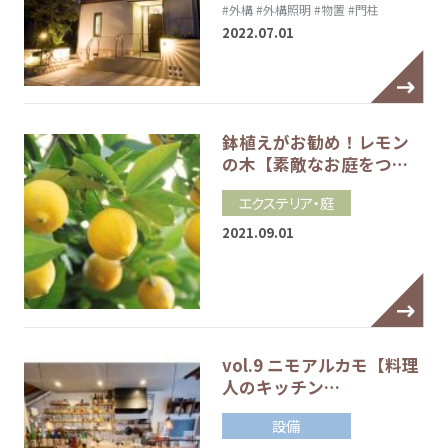
#外構
#外構照明
#物置
#門柱
2022.07.01
鉢植えがお勧め！レモン
の木【素敵なお庭をつ…
エクステリア・庭
2021.09.01
vol.9 ニモアルカモ【料理
人のキッチン…
設備