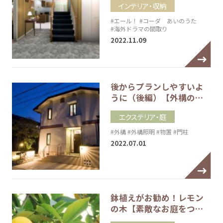
インテリア・収納
#エール！
#コーダ あいのうた
#海外ドラマの間取り
2022.11.09
後からプランしやすいよ
うに（後編）【外構の…
エクステリア・庭
#外構
#外構照明
#物置
#門柱
2022.07.01
鉢植えがお勧め！レモン
の木【素敵なお庭をつ…