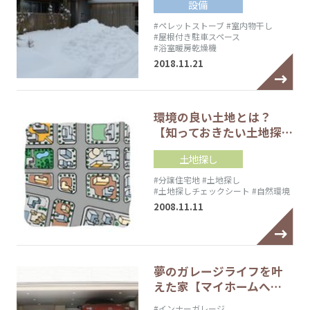
設備
#ペレットストーブ
#室内物干し
#屋根付き駐車スペース
#浴室暖房乾燥機
2018.11.21
環境の良い土地とは？
【知っておきたい土地探…
土地探し
#分譲住宅地
#土地探し
#土地探しチェックシート
#自然環境
2008.11.11
夢のガレージライフを叶
えた家【マイホームへ…
#インナーガレージ