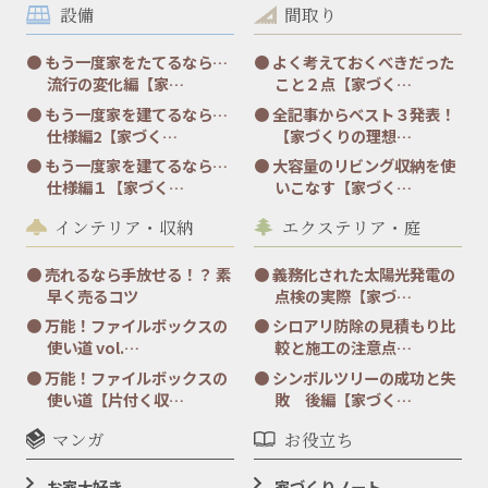
設備
間取り
もう一度家をたてるなら…
よく考えておくべきだった
流行の変化編【家…
こと２点【家づく…
もう一度家を建てるなら…
全記事からベスト３発表！
仕様編2【家づく…
【家づくりの理想…
もう一度家を建てるなら…
大容量のリビング収納を使
仕様編１【家づく…
いこなす【家づく…
インテリア・収納
エクステリア・庭
売れるなら手放せる！？ 素
義務化された太陽光発電の
早く売るコツ
点検の実際【家づ…
万能！ファイルボックスの
シロアリ防除の見積もり比
使い道 vol.…
較と施工の注意点…
万能！ファイルボックスの
シンボルツリーの成功と失
使い道【片付く収…
敗 後編【家づく…
マンガ
お役立ち
お家大好き
家づくりノート