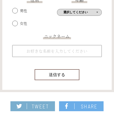
性別
年齢
男性
女性
ニックネーム
TWEET
SHARE