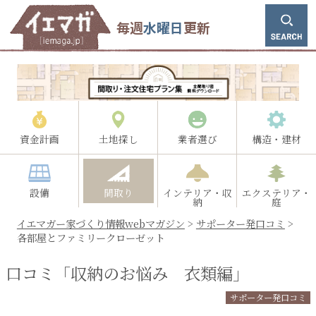
毎週
水曜日
更新
資金計画
土地探し
業者選び
構造・建材
設備
間取り
インテリア・収
エクステリア・
納
庭
イエマガー家づくり情報webマガジン
>
サポーター発口コミ
>
各部屋とファミリークローゼット
口コミ「収納のお悩み 衣類編」
サポーター発口コミ