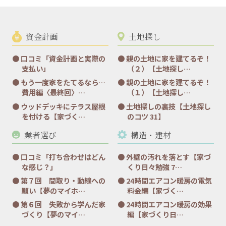
資金計画
土地探し
口コミ「資金計画と実際の
親の土地に家を建てるぞ！
支払い」
（２）【土地探し…
もう一度家をたてるなら…
親の土地に家を建てるぞ！
費用編〈最終回〉…
（１）【土地探し…
ウッドデッキにテラス屋根
土地探しの裏技【土地探し
を付ける【家づく…
のコツ 31】
業者選び
構造・建材
口コミ「打ち合わせはどん
外壁の汚れを落とす【家づ
な感じ？」
くり日々勉強 7…
第７回 間取り・動線への
24時間エアコン暖房の電気
願い【夢のマイホ…
料金編【家づく…
第６回 失敗から学んだ家
24時間エアコン暖房の効果
づくり【夢のマイ…
編【家づくり日…