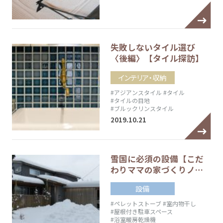
失敗しないタイル選び
〈後編〉【タイル探訪】
インテリア・収納
#アジアンスタイル
#タイル
#タイルの目地
#ブルックリンスタイル
2019.10.21
雪国に必須の設備【こだ
わりママの家づくりノ…
設備
#ペレットストーブ
#室内物干し
#屋根付き駐車スペース
#浴室暖房乾燥機