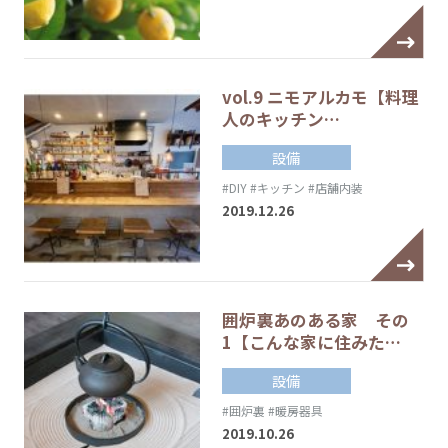
vol.9 ニモアルカモ【料理
人のキッチン…
設備
#DIY
#キッチン
#店舗内装
2019.12.26
囲炉裏あのある家 その
1【こんな家に住みた…
設備
#囲炉裏
#暖房器具
2019.10.26