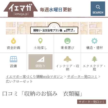
毎週
水曜日
更新
資金計画
土地探し
業者選び
構造・建材
設備
間取り
インテリア・収
エクステリア・
納
庭
イエマガー家づくり情報webマガジン
>
サポーター発口コミ
>
広いクローゼット
口コミ「収納のお悩み 衣類編」
サポーター発口コミ