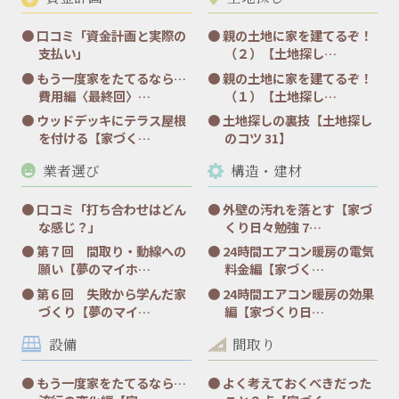
口コミ「資金計画と実際の
親の土地に家を建てるぞ！
支払い」
（２）【土地探し…
もう一度家をたてるなら…
親の土地に家を建てるぞ！
費用編〈最終回〉…
（１）【土地探し…
ウッドデッキにテラス屋根
土地探しの裏技【土地探し
を付ける【家づく…
のコツ 31】
業者選び
構造・建材
口コミ「打ち合わせはどん
外壁の汚れを落とす【家づ
な感じ？」
くり日々勉強 7…
第７回 間取り・動線への
24時間エアコン暖房の電気
願い【夢のマイホ…
料金編【家づく…
第６回 失敗から学んだ家
24時間エアコン暖房の効果
づくり【夢のマイ…
編【家づくり日…
設備
間取り
もう一度家をたてるなら…
よく考えておくべきだった