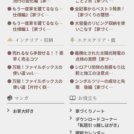
流行の変化編【家…
こと２点【家づく…
もう一度家を建てるなら…
全記事からベスト３発表！
仕様編2【家づく…
【家づくりの理想…
もう一度家を建てるなら…
大容量のリビング収納を使
仕様編１【家づく…
いこなす【家づく…
インテリア・収納
エクステリア・庭
売れるなら手放せる！？ 素
義務化された太陽光発電の
早く売るコツ
点検の実際【家づ…
万能！ファイルボックスの
シロアリ防除の見積もり比
使い道 vol.…
較と施工の注意点…
万能！ファイルボックスの
シンボルツリーの成功と失
使い道【片付く収…
敗 後編【家づく…
マンガ
お役立ち
お家大好き
家づくりノート
ダウンロードコーナー
「転居引っ越しはがき」
壁紙カレンダー