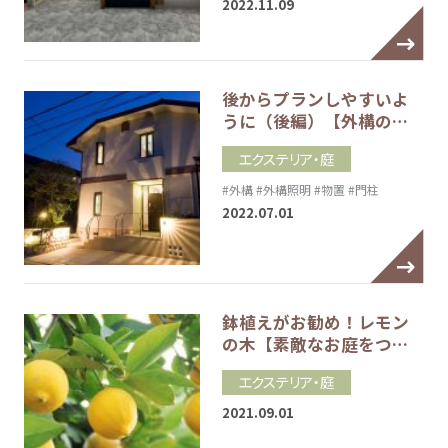
2022.11.09
後からプランしやすいよ
うに（後編）【外構の…
エクステリア・庭
#外構
#外構照明
#物置
#門柱
2022.07.01
鉢植えがお勧め！レモン
の木【素敵なお庭をつ…
エクステリア・庭
2021.09.01