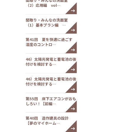
間取り・みんなの洗面室
（2）応用編 vol…
間取り・みんなの洗面室
（1）基本プラン編 …
第41回 夏を快適に過ごす
湿度のコントロ…
46）太陽光発電と蓄電池の後
付けを検討する…
46）太陽光発電と蓄電池の後
付けを検討する…
第55回 床下エアコンがおも
しろい！【前編…
第40回 造作建具の設計
【夢のマイホーム…