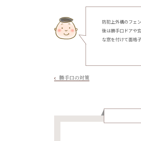
防犯上外構のフェ
後は勝手口ドアや
な窓を付けて面格
勝手口の対策