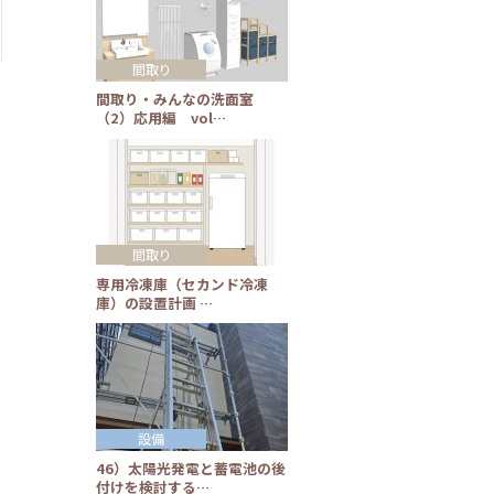
間取り
間取り・みんなの洗面室
（2）応用編 vol…
間取り
専用冷凍庫（セカンド冷凍
庫）の設置計画 …
設備
46）太陽光発電と蓄電池の後
付けを検討する…