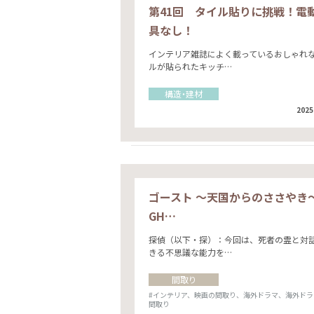
第41回 タイル貼りに挑戦！電
具なし！
インテリア雑誌によく載っているおしゃれ
ルが貼られたキッチ…
構造・建材
2025
ゴースト 〜天国からのささやき～
GH…
探偵（以下・探）：今回は、死者の霊と対
きる不思議な能力を…
間取り
#インテリア、映画の間取り、海外ドラマ、海外ドラ
間取り