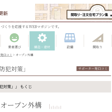
更新
づくりを応援するWEBマガジンです。
業者選び
構造・建材
設備
間取り
ー発口コミ
>
オープン外構
防犯対策」
サポーター発口コミ
犯対策」」 もくじ
オープン外構