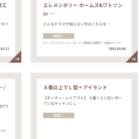
動工
エレメンタリー ホームズ&ワトソン
in …
なタイ
どんなドラマか知らない方はこちらを …
間取り
#インテリア
#ニューヨーク
#映画の間取り
#海外ドラマ
.02.12
2015.03.04
 /
８畳以上でＬ型＋アイランド
【キッチン・レイアウト】 ８畳くらい広いオー
プンなキッチンにし…
話がで
間取り
マの