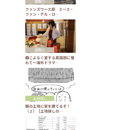
間取り
ファンズワース邸 ミース・
ファン・デル・ロ…
間取り
❶こよなく愛する英国調に憧
れて～海外ドラマ…
土地探し
親の土地に家を建てるぞ！
（２）【土地探しの…