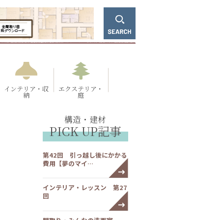
インテリア・収
エクステリア・
納
庭
構造・建材
PICK UP記事
第42回 引っ越し後にかかる
費用【夢のマイ…
インテリア・レッスン 第27
回