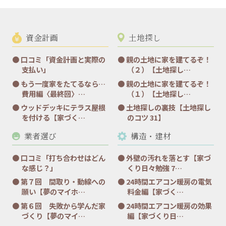
資金計画
土地探し
口コミ「資金計画と実際の
親の土地に家を建てるぞ！
支払い」
（２）【土地探し…
もう一度家をたてるなら…
親の土地に家を建てるぞ！
費用編〈最終回〉…
（１）【土地探し…
ウッドデッキにテラス屋根
土地探しの裏技【土地探し
を付ける【家づく…
のコツ 31】
業者選び
構造・建材
口コミ「打ち合わせはどん
外壁の汚れを落とす【家づ
な感じ？」
くり日々勉強 7…
第７回 間取り・動線への
24時間エアコン暖房の電気
願い【夢のマイホ…
料金編【家づく…
第６回 失敗から学んだ家
24時間エアコン暖房の効果
づくり【夢のマイ…
編【家づくり日…