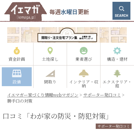
毎週
水曜日
更新
資金計画
土地探し
業者選び
構造・建材
設備
間取り
インテリア・収
エクステリア・
納
庭
イエマガー家づくり情報webマガジン
>
サポーター発口コミ
>
勝手口の対策
口コミ「わが家の防災・防犯対策」
サポーター発口コミ