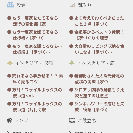
設備
間取り
もう一度家をたてるなら…
よく考えておくべきだった
流行の変化編【家…
こと２点【家づく…
もう一度家を建てるなら…
全記事からベスト３発表！
仕様編2【家づく…
【家づくりの理想…
もう一度家を建てるなら…
大容量のリビング収納を使
仕様編１【家づく…
いこなす【家づく…
インテリア・収納
エクステリア・庭
売れるなら手放せる！？ 素
義務化された太陽光発電の
早く売るコツ
点検の実際【家づ…
万能！ファイルボックスの
シロアリ防除の見積もり比
使い道 vol.…
較と施工の注意点…
万能！ファイルボックスの
シンボルツリーの成功と失
使い道【片付く収…
敗 後編【家づく…
マンガ
お役立ち