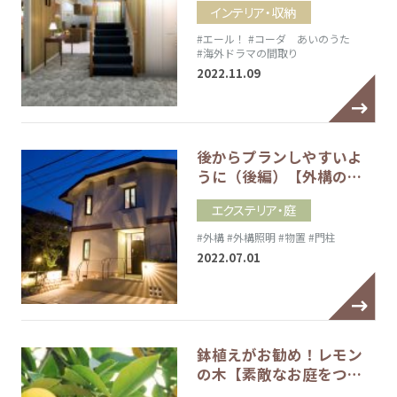
インテリア・収納
#エール！
#コーダ あいのうた
#海外ドラマの間取り
2022.11.09
後からプランしやすいよ
うに（後編）【外構の…
エクステリア・庭
#外構
#外構照明
#物置
#門柱
2022.07.01
鉢植えがお勧め！レモン
の木【素敵なお庭をつ…