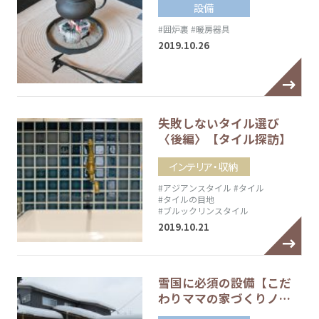
設備
#囲炉裏
#暖房器具
2019.10.26
失敗しないタイル選び
〈後編〉【タイル探訪】
インテリア・収納
#アジアンスタイル
#タイル
#タイルの目地
#ブルックリンスタイル
2019.10.21
雪国に必須の設備【こだ
わりママの家づくりノ…