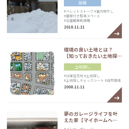
設備
#ペレットストーブ
#室内物干し
#屋根付き駐車スペース
#浴室暖房乾燥機
2018.11.21
環境の良い土地とは？
【知っておきたい土地探…
土地探し
#分譲住宅地
#土地探し
#土地探しチェックシート
#自然環境
2008.11.11
夢のガレージライフを叶
えた家【マイホームへ…
#インナーガレージ