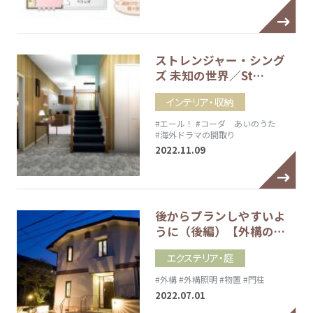
ストレンジャー・シング
ズ 未知の世界／St…
インテリア・収納
#エール！
#コーダ あいのうた
#海外ドラマの間取り
2022.11.09
後からプランしやすいよ
うに（後編）【外構の…
エクステリア・庭
#外構
#外構照明
#物置
#門柱
2022.07.01