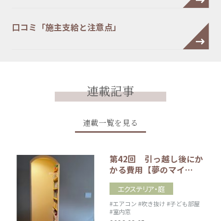
口コミ「施主支給と注意点」
連載記事
連載一覧を見る
第42回 引っ越し後にか
かる費用【夢のマイ…
エクステリア・庭
#エアコン
#吹き抜け
#子ども部屋
#室内窓