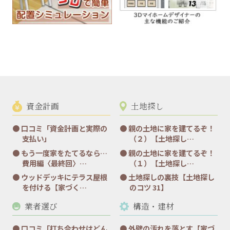
資金計画
土地探し
口コミ「資金計画と実際の
親の土地に家を建てるぞ！
支払い」
（２）【土地探し…
もう一度家をたてるなら…
親の土地に家を建てるぞ！
費用編〈最終回〉…
（１）【土地探し…
ウッドデッキにテラス屋根
土地探しの裏技【土地探し
を付ける【家づく…
のコツ 31】
業者選び
構造・建材
口コミ「打ち合わせはどん
外壁の汚れを落とす【家づ