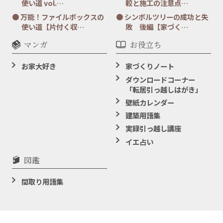
使い道 vol.…
較と施工の注意点…
万能！ファイルボックスの
シンボルツリーの成功と失
使い道【片付く収…
敗 後編【家づく…
マンガ
お役立ち
お家大好き
家づくりノート
ダウンロードコーナー
「転居引っ越しはがき」
壁紙カレンダー
建築用語集
実録引っ越し講座
イエ占い
図鑑
間取り用語集