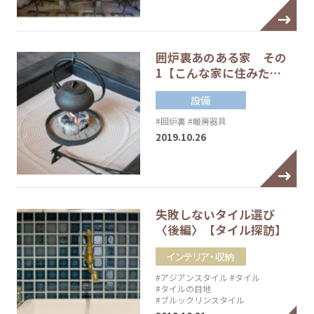
囲炉裏あのある家 その
1【こんな家に住みた…
設備
#囲炉裏
#暖房器具
2019.10.26
失敗しないタイル選び
〈後編〉【タイル探訪】
インテリア・収納
#アジアンスタイル
#タイル
#タイルの目地
#ブルックリンスタイル