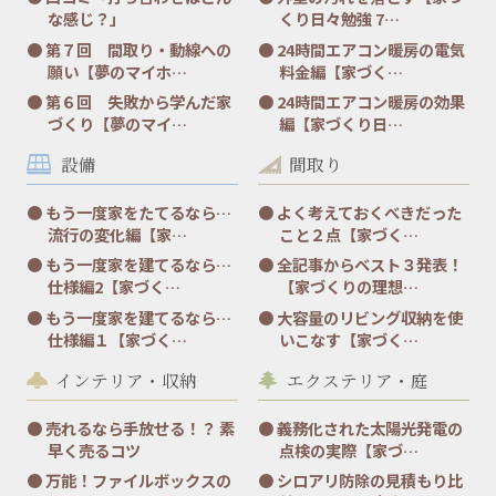
な感じ？」
くり日々勉強 7…
第７回 間取り・動線への
24時間エアコン暖房の電気
願い【夢のマイホ…
料金編【家づく…
第６回 失敗から学んだ家
24時間エアコン暖房の効果
づくり【夢のマイ…
編【家づくり日…
設備
間取り
もう一度家をたてるなら…
よく考えておくべきだった
流行の変化編【家…
こと２点【家づく…
もう一度家を建てるなら…
全記事からベスト３発表！
仕様編2【家づく…
【家づくりの理想…
もう一度家を建てるなら…
大容量のリビング収納を使
仕様編１【家づく…
いこなす【家づく…
インテリア・収納
エクステリア・庭
売れるなら手放せる！？ 素
義務化された太陽光発電の
早く売るコツ
点検の実際【家づ…
万能！ファイルボックスの
シロアリ防除の見積もり比