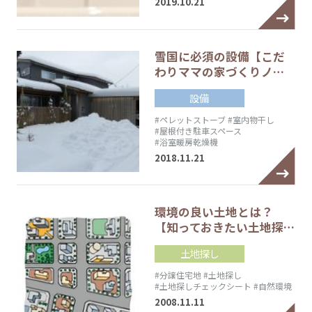
2019.10.21
雪国に必須の設備【こだ
わりママの家づくりノ…
設備
#ペレットストーブ
#室内物干し
#屋根付き駐車スペース
#浴室暖房乾燥機
2018.11.21
環境の良い土地とは？
【知っておきたい土地探…
土地探し
#分譲住宅地
#土地探し
#土地探しチェックシート
#自然環境
2008.11.11