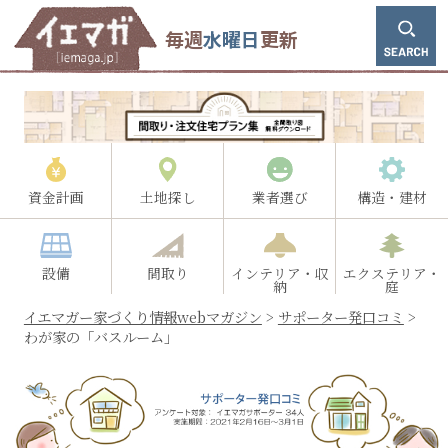
毎週
水曜日
更新
資金計画
土地探し
業者選び
構造・建材
設備
間取り
インテリア・収
エクステリア・
納
庭
イエマガー家づくり情報webマガジン
>
サポーター発口コミ
>
わが家の「バスルーム」