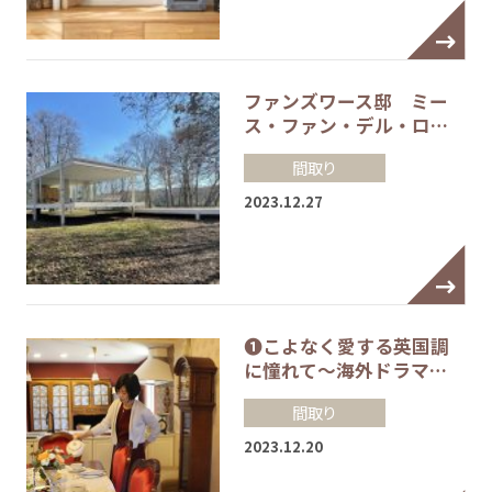
ファンズワース邸 ミー
ス・ファン・デル・ロ…
間取り
2023.12.27
❶こよなく愛する英国調
に憧れて～海外ドラマ…
間取り
2023.12.20