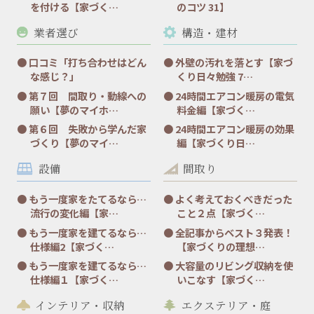
を付ける【家づく…
のコツ 31】
業者選び
構造・建材
口コミ「打ち合わせはどん
外壁の汚れを落とす【家づ
な感じ？」
くり日々勉強 7…
第７回 間取り・動線への
24時間エアコン暖房の電気
願い【夢のマイホ…
料金編【家づく…
第６回 失敗から学んだ家
24時間エアコン暖房の効果
づくり【夢のマイ…
編【家づくり日…
設備
間取り
もう一度家をたてるなら…
よく考えておくべきだった
流行の変化編【家…
こと２点【家づく…
もう一度家を建てるなら…
全記事からベスト３発表！
仕様編2【家づく…
【家づくりの理想…
もう一度家を建てるなら…
大容量のリビング収納を使
仕様編１【家づく…
いこなす【家づく…
インテリア・収納
エクステリア・庭