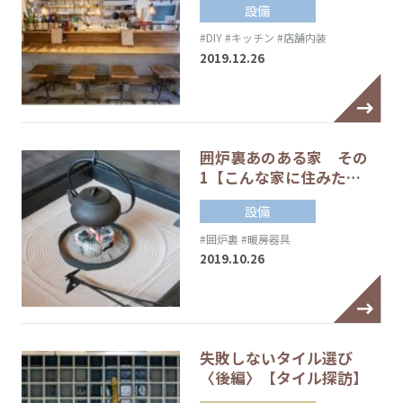
設備
#DIY
#キッチン
#店舗内装
2019.12.26
囲炉裏あのある家 その
1【こんな家に住みた…
設備
#囲炉裏
#暖房器具
2019.10.26
失敗しないタイル選び
〈後編〉【タイル探訪】