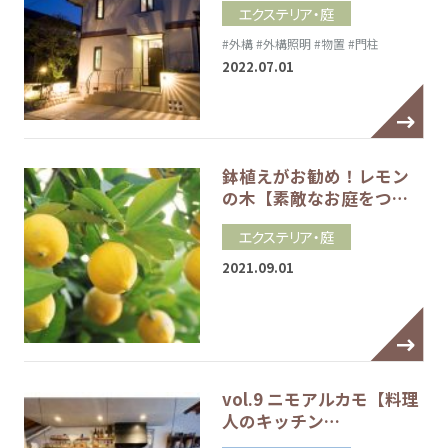
エクステリア・庭
#外構
#外構照明
#物置
#門柱
2022.07.01
鉢植えがお勧め！レモン
の木【素敵なお庭をつ…
エクステリア・庭
2021.09.01
vol.9 ニモアルカモ【料理
人のキッチン…