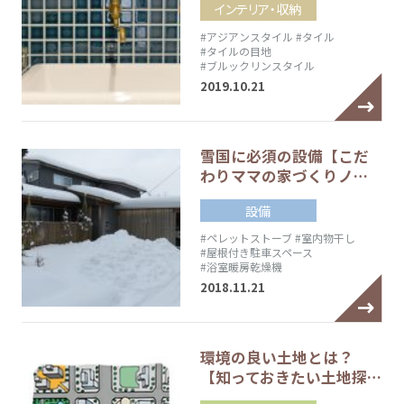
インテリア・収納
#アジアンスタイル
#タイル
#タイルの目地
#ブルックリンスタイル
2019.10.21
雪国に必須の設備【こだ
わりママの家づくりノ…
設備
#ペレットストーブ
#室内物干し
#屋根付き駐車スペース
#浴室暖房乾燥機
2018.11.21
環境の良い土地とは？
【知っておきたい土地探…