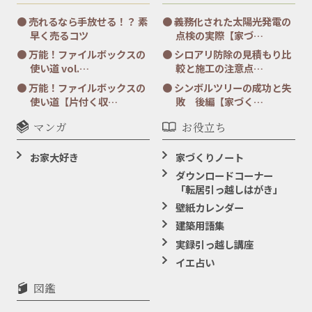
売れるなら手放せる！？ 素
義務化された太陽光発電の
早く売るコツ
点検の実際【家づ…
万能！ファイルボックスの
シロアリ防除の見積もり比
使い道 vol.…
較と施工の注意点…
万能！ファイルボックスの
シンボルツリーの成功と失
使い道【片付く収…
敗 後編【家づく…
マンガ
お役立ち
お家大好き
家づくりノート
ダウンロードコーナー
「転居引っ越しはがき」
壁紙カレンダー
建築用語集
実録引っ越し講座
イエ占い
図鑑