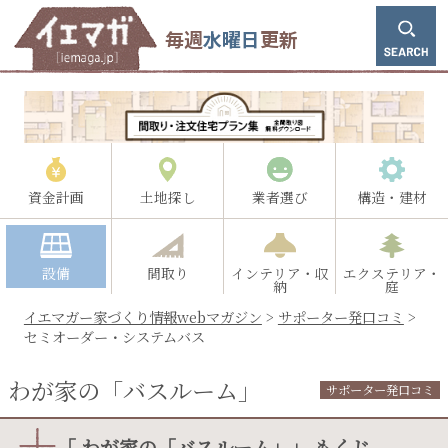
毎週
水曜日
更新
資金計画
土地探し
業者選び
構造・建材
設備
間取り
インテリア・収
エクステリア・
納
庭
イエマガー家づくり情報webマガジン
>
サポーター発口コミ
>
セミオーダー・システムバス
わが家の「バスルーム」
サポーター発口コミ
「 わが家の「バスルーム」」 もくじ