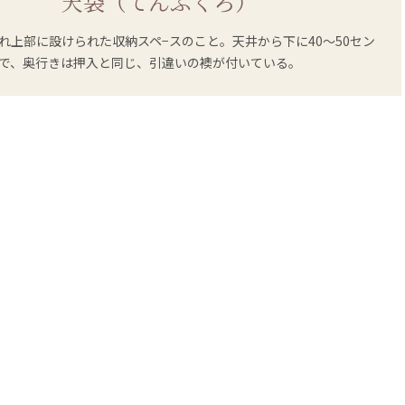
天袋（てんぶくろ）
れ上部に設けられた収納スペ−スのこと。天井から下に40〜50セン
で、奥行きは押入と同じ、引違いの襖が付いている。