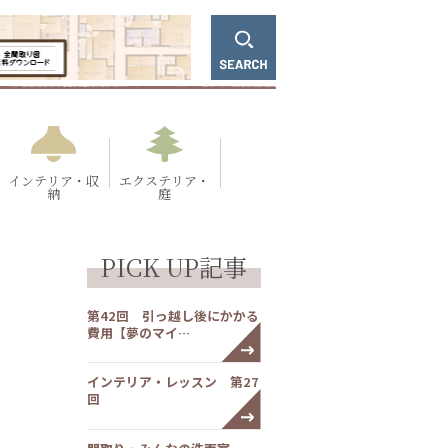
インテリア・収
エクステリア・
納
庭
PICK UP記事
第42回 引っ越し後にかかる
費用【夢のマイ…
インテリア・レッスン 第27
回