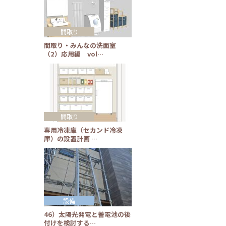
間取り
間取り・みんなの洗面室
（2）応用編 vol…
間取り
専用冷凍庫（セカンド冷凍
庫）の設置計画 …
設備
46）太陽光発電と蓄電池の後
付けを検討する…