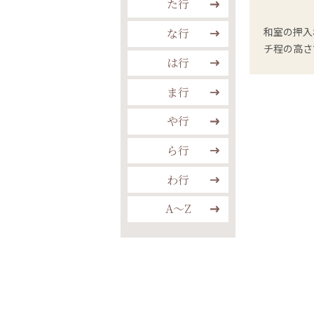
た行
和室の押入
な行
チ程の高さ
は行
ま行
や行
ら行
わ行
A〜Z