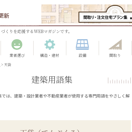
更新
づくりを応援するWEBマガジンです。
業者選び
構造・建材
設備
間取り
集
>
天袋
建築用語集
集では、建築・設計業者や不動産業者が使用する専門用語をやさしく解
。