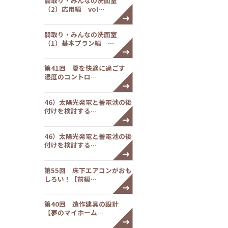
間取り・みんなの洗面室
（2）応用編 vol…
間取り・みんなの洗面室
（1）基本プラン編 …
第41回 夏を快適に過ごす
湿度のコントロ…
46）太陽光発電と蓄電池の後
付けを検討する…
46）太陽光発電と蓄電池の後
付けを検討する…
第55回 床下エアコンがおも
しろい！【前編…
第40回 造作建具の設計
【夢のマイホーム…