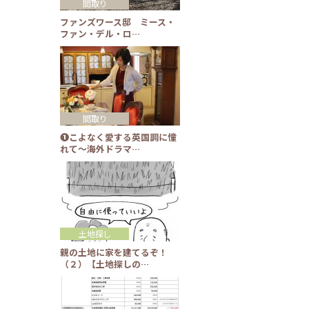
間取り
ファンズワース邸 ミース・
ファン・デル・ロ…
間取り
❶こよなく愛する英国調に憧
れて～海外ドラマ…
土地探し
親の土地に家を建てるぞ！
（２）【土地探しの…