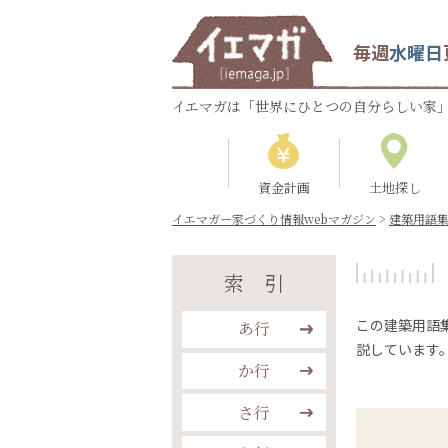
毎週
水曜日
イエマガは「世界にひとつの自分らしい家」
資金計画
土地探し
イエマガー家づくり情報webマガジン
>
建築用語
索引
この建築用語
あ行
説しています
か行
さ行