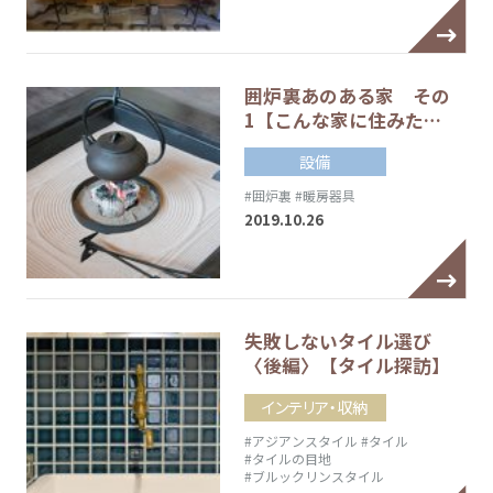
囲炉裏あのある家 その
1【こんな家に住みた…
設備
#囲炉裏
#暖房器具
2019.10.26
失敗しないタイル選び
〈後編〉【タイル探訪】
インテリア・収納
#アジアンスタイル
#タイル
#タイルの目地
#ブルックリンスタイル