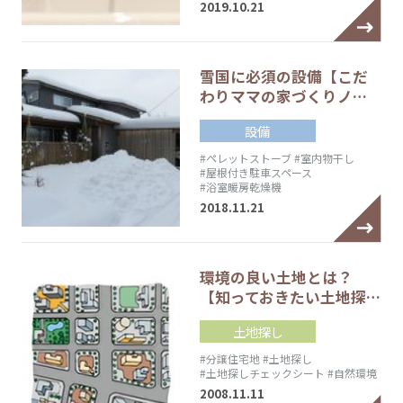
2019.10.21
雪国に必須の設備【こだ
わりママの家づくりノ…
設備
#ペレットストーブ
#室内物干し
#屋根付き駐車スペース
#浴室暖房乾燥機
2018.11.21
環境の良い土地とは？
【知っておきたい土地探…
土地探し
#分譲住宅地
#土地探し
#土地探しチェックシート
#自然環境
2008.11.11