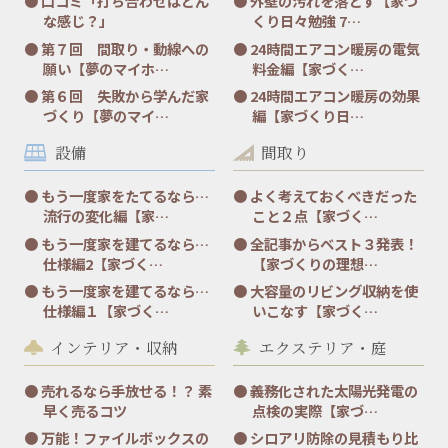
口コミ「打ち合わせはどん
外壁の汚れを落とす【家づ
な感じ？」
くり日々勉強 7…
第７回 間取り・動線への
24時間エアコン暖房の電気
願い【夢のマイホ…
料金編【家づく…
第６回 失敗から学んだ家
24時間エアコン暖房の効果
づくり【夢のマイ…
編【家づくり日…
設備
間取り
もう一度家をたてるなら…
よく考えておくべきだった
流行の変化編【家…
こと２点【家づく…
もう一度家を建てるなら…
全記事からベスト３発表！
仕様編2【家づく…
【家づくりの理想…
もう一度家を建てるなら…
大容量のリビング収納を使
仕様編１【家づく…
いこなす【家づく…
インテリア・収納
エクステリア・庭
売れるなら手放せる！？ 素
義務化された太陽光発電の
早く売るコツ
点検の実際【家づ…
万能！ファイルボックスの
シロアリ防除の見積もり比