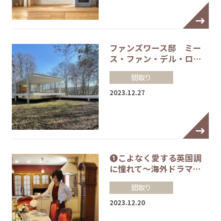
ファンズワース邸 ミー
ス・ファン・デル・ロ…
間取り
2023.12.27
❶こよなく愛する英国調
に憧れて～海外ドラマ…
間取り
2023.12.20