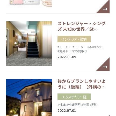
ストレンジャー・シング
ズ 未知の世界／St…
インテリア・収納
#エール！
#コーダ あいのうた
#海外ドラマの間取り
2022.11.09
後からプランしやすいよ
うに（後編）【外構の…
エクステリア・庭
#外構
#外構照明
#物置
#門柱
2022.07.01