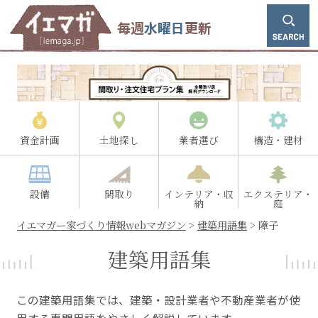
毎週
水曜日
更新
資金計画
土地探し
業者選び
構造・建材
設備
間取り
インテリア・収
エクステリア・
納
庭
イエマガー家づくり情報webマガジン
>
建築用語集
>
障子
建築用語集
この建築用語集では、建築・設計業者や不動産業者が使