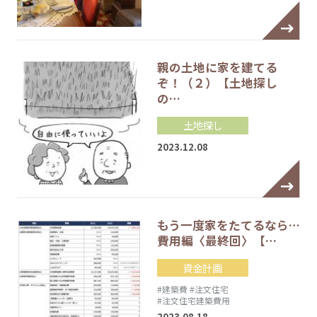
親の土地に家を建てる
ぞ！（２）【土地探し
の…
土地探し
2023.12.08
もう一度家をたてるなら…
費用編〈最終回〉【…
資金計画
#建築費
#注文住宅
#注文住宅建築費用
2023.08.18