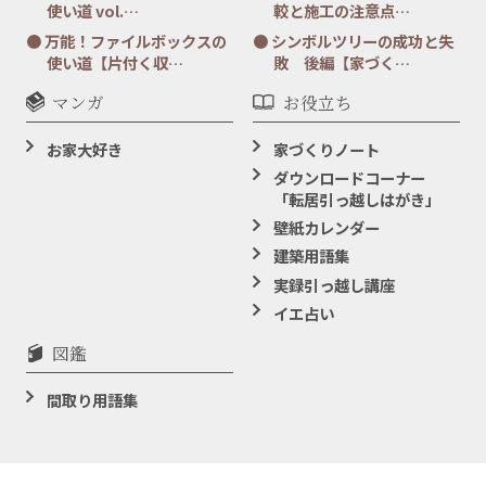
使い道 vol.…
較と施工の注意点…
万能！ファイルボックスの
シンボルツリーの成功と失
使い道【片付く収…
敗 後編【家づく…
マンガ
お役立ち
お家大好き
家づくりノート
ダウンロードコーナー
「転居引っ越しはがき」
壁紙カレンダー
建築用語集
実録引っ越し講座
イエ占い
図鑑
間取り用語集