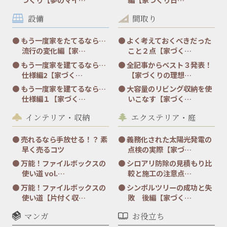
設備
間取り
もう一度家をたてるなら…
よく考えておくべきだった
流行の変化編【家…
こと２点【家づく…
もう一度家を建てるなら…
全記事からベスト３発表！
仕様編2【家づく…
【家づくりの理想…
もう一度家を建てるなら…
大容量のリビング収納を使
仕様編１【家づく…
いこなす【家づく…
インテリア・収納
エクステリア・庭
売れるなら手放せる！？ 素
義務化された太陽光発電の
早く売るコツ
点検の実際【家づ…
万能！ファイルボックスの
シロアリ防除の見積もり比
使い道 vol.…
較と施工の注意点…
万能！ファイルボックスの
シンボルツリーの成功と失
使い道【片付く収…
敗 後編【家づく…
マンガ
お役立ち