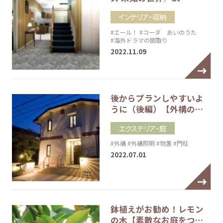
インテリア・収納
#エール！
#コーダ あいのうた
#海外ドラマの間取り
2022.11.09
後からプランしやすいよ
うに（後編）【外構の…
エクステリア・庭
#外構
#外構照明
#物置
#門柱
2022.07.01
鉢植えがお勧め！レモン
の木【素敵なお庭をつ…