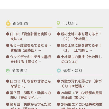
資金計画
土地探し
口コミ「資金計画と実際の
親の土地に家を建てるぞ！
支払い」
（２）【土地探し…
もう一度家をたてるなら…
親の土地に家を建てるぞ！
費用編〈最終回〉…
（１）【土地探し…
ウッドデッキにテラス屋根
土地探しの裏技【土地探し
を付ける【家づく…
のコツ 31】
業者選び
構造・建材
口コミ「打ち合わせはどん
外壁の汚れを落とす【家づ
な感じ？」
くり日々勉強 7…
第７回 間取り・動線への
24時間エアコン暖房の電気
願い【夢のマイホ…
料金編【家づく…
第６回 失敗から学んだ家
24時間エアコン暖房の効果
づくり【夢のマイ…
編【家づくり日…