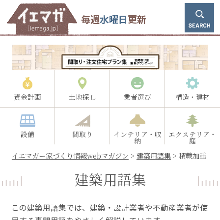
毎週
水曜日
更新
資金計画
土地探し
業者選び
構造・建材
設備
間取り
インテリア・収
エクステリア・
納
庭
イエマガー家づくり情報webマガジン
>
建築用語集
>
積載加重
建築用語集
この建築用語集では、建築・設計業者や不動産業者が使