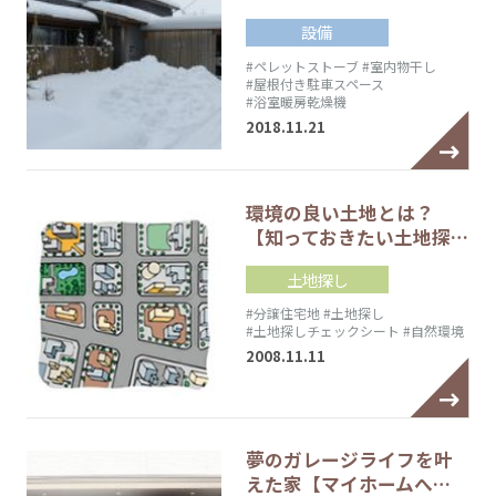
設備
#ペレットストーブ
#室内物干し
#屋根付き駐車スペース
#浴室暖房乾燥機
2018.11.21
環境の良い土地とは？
【知っておきたい土地探…
土地探し
#分譲住宅地
#土地探し
#土地探しチェックシート
#自然環境
2008.11.11
夢のガレージライフを叶
えた家【マイホームへ…